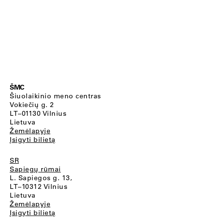
ŠMC
Šiuolaikinio meno centras
Vokiečių g. 2
LT–01130 Vilnius
Lietuva
Žemėlapyje
Įsigyti bilietą
SR
Sapiegų rūmai
L. Sapiegos g. 13,
LT–10312 Vilnius
Lietuva
Žemėlapyje
Įsigyti bilietą