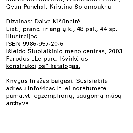
Gyan Panchal, Kristina Solomoukha
Dizainas: Daiva Kišūnaitė
Liet., pranc. ir anglų k., 48 psl., 44 sp.
iliustrcijos
ISBN 9986-957-20-6
Išleido Šiuolaikinio meno centras, 2003
Parodos „Le parc. Išvirkčios
konstrukcijos“ katalogas.
Knygos tiražas baigėsi. Susisiekite
adresu
info@cac.lt
jei norėtumėte
pamatyti egzempliorių, saugomą mūsų
archyve