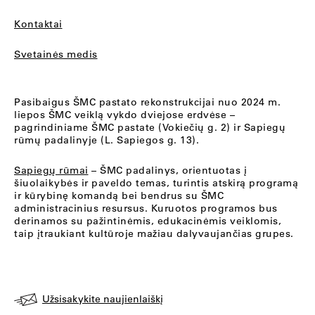
Kontaktai
Svetainės medis
Pasibaigus ŠMC pastato rekonstrukcijai nuo 2024 m.
liepos ŠMC veiklą vykdo dviejose erdvėse –
pagrindiniame ŠMC pastate (Vokiečių g. 2) ir Sapiegų
rūmų padalinyje (L. Sapiegos g. 13).
Sapiegų rūmai
– ŠMC padalinys, orientuotas į
šiuolaikybės ir paveldo temas, turintis atskirą programą
ir kūrybinę komandą bei bendrus su ŠMC
administracinius resursus. Kuruotos programos bus
derinamos su pažintinėmis, edukacinėmis veiklomis,
taip įtraukiant kultūroje mažiau dalyvaujančias grupes.
Užsisakykite naujienlaiškį