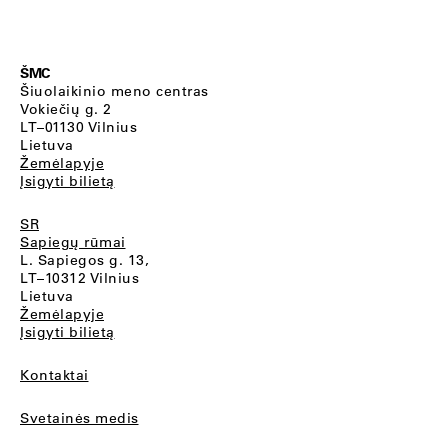
ŠMC
Šiuolaikinio meno centras
Vokiečių g. 2
LT–01130 Vilnius
Lietuva
Žemėlapyje
Įsigyti bilietą
SR
Sapiegų rūmai
L. Sapiegos g. 13,
LT–10312 Vilnius
Lietuva
Žemėlapyje
Įsigyti bilietą
Kontaktai
Svetainės medis