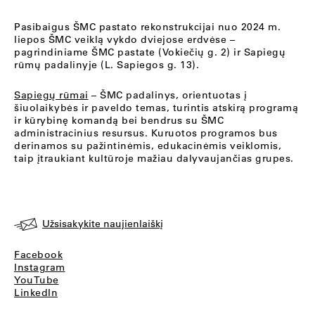
Pasibaigus ŠMC pastato rekonstrukcijai nuo 2024 m.
liepos ŠMC veiklą vykdo dviejose erdvėse –
pagrindiniame ŠMC pastate (Vokiečių g. 2) ir Sapiegų
rūmų padalinyje (L. Sapiegos g. 13).
Sapiegų rūmai
– ŠMC padalinys, orientuotas į
šiuolaikybės ir paveldo temas, turintis atskirą programą
ir kūrybinę komandą bei bendrus su ŠMC
administracinius resursus. Kuruotos programos bus
derinamos su pažintinėmis, edukacinėmis veiklomis,
taip įtraukiant kultūroje mažiau dalyvaujančias grupes.
Užsisakykite naujienlaiškį
Facebook
Instagram
YouTube
LinkedIn