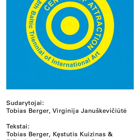
Sudarytojai:
Tobias Berger, Virginija Januškevičiūtė
Tekstai:
Tobias Berger, Kęstutis Kuizinas &