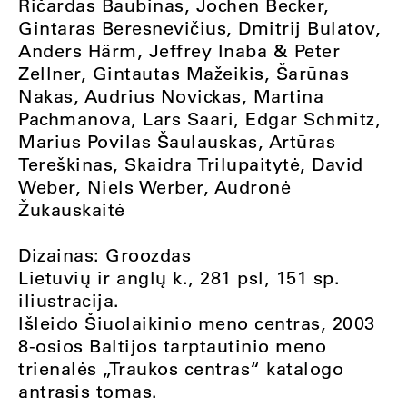
Ričardas Baubinas, Jochen Becker,
Gintaras Beresnevičius, Dmitrij Bulatov,
Anders Härm, Jeffrey Inaba & Peter
Zellner, Gintautas Mažeikis, Šarūnas
Nakas, Audrius Novickas, Martina
Pachmanova, Lars Saari, Edgar Schmitz,
Marius Povilas Šaulauskas, Artūras
Tereškinas, Skaidra Trilupaitytė, David
Weber, Niels Werber, Audronė
Žukauskaitė
Dizainas: Groozdas
Lietuvių ir anglų k., 281 psl, 151 sp.
iliustracija.
Išleido Šiuolaikinio meno centras, 2003
8-osios Baltijos tarptautinio meno
trienalės „Traukos centras“ katalogo
antrasis tomas.