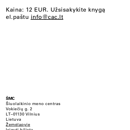
Kaina: 12 EUR. Užsisakykite knygą
el.paštu
info@cac.lt
ŠMC
Šiuolaikinio meno centras
Vokiečių g. 2
LT–01130 Vilnius
Lietuva
Žemėlapyje
Įsigyti bilietą