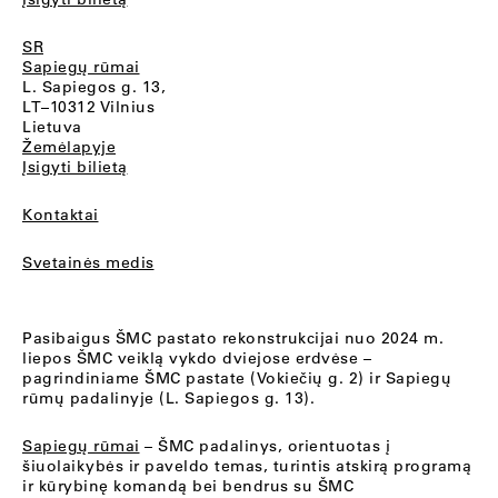
SR
Sapiegų rūmai
L. Sapiegos g. 13,
LT–10312 Vilnius
Lietuva
Žemėlapyje
Įsigyti bilietą
Kontaktai
Svetainės medis
Pasibaigus ŠMC pastato rekonstrukcijai nuo 2024 m.
liepos ŠMC veiklą vykdo dviejose erdvėse –
pagrindiniame ŠMC pastate (Vokiečių g. 2) ir Sapiegų
rūmų padalinyje (L. Sapiegos g. 13).
Sapiegų rūmai
– ŠMC padalinys, orientuotas į
šiuolaikybės ir paveldo temas, turintis atskirą programą
ir kūrybinę komandą bei bendrus su ŠMC