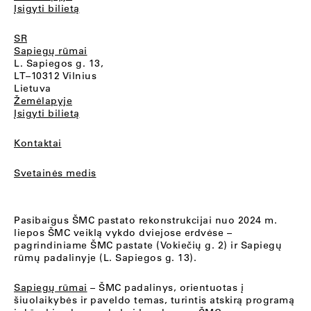
Įsigyti bilietą
SR
Sapiegų rūmai
L. Sapiegos g. 13,
LT–10312 Vilnius
Lietuva
Žemėlapyje
Įsigyti bilietą
Kontaktai
Svetainės medis
Pasibaigus ŠMC pastato rekonstrukcijai nuo 2024 m.
liepos ŠMC veiklą vykdo dviejose erdvėse –
pagrindiniame ŠMC pastate (Vokiečių g. 2) ir Sapiegų
rūmų padalinyje (L. Sapiegos g. 13).
Sapiegų rūmai
– ŠMC padalinys, orientuotas į
šiuolaikybės ir paveldo temas, turintis atskirą programą