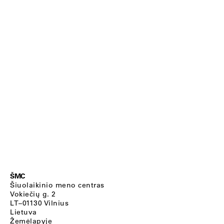
ŠMC
Šiuolaikinio meno centras
Vokiečių g. 2
LT–01130 Vilnius
Lietuva
Žemėlapyje