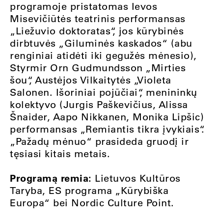
programoje pristatomas Ievos
Misevičiūtės teatrinis performansas
„Liežuvio doktoratas“, jos kūrybinės
dirbtuvės „Giluminės kaskados“ (abu
renginiai atidėti iki gegužės mėnesio),
Styrmir Orn Gudmundsson „Mirties
šou“, Austėjos Vilkaitytės „Violeta
Salonen. Išoriniai pojūčiai“, menininkų
kolektyvo (Jurgis Paškevičius, Alissa
Šnaider, Aapo Nikkanen, Monika Lipšic)
performansas „Remiantis tikra įvykiais“.
„Pažadų mėnuo“ prasideda gruodį ir
tęsiasi kitais metais.
Programą remia:
Lietuvos Kultūros
Taryba, ES programa „Kūrybiška
Europa“ bei Nordic Culture Point.