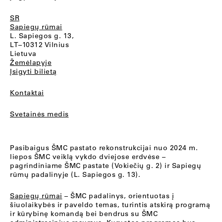
SR
Sapiegų rūmai
L. Sapiegos g. 13,
LT–10312 Vilnius
Lietuva
Žemėlapyje
Įsigyti bilietą
Kontaktai
Svetainės medis
Pasibaigus ŠMC pastato rekonstrukcijai nuo 2024 m.
liepos ŠMC veiklą vykdo dviejose erdvėse –
pagrindiniame ŠMC pastate (Vokiečių g. 2) ir Sapiegų
rūmų padalinyje (L. Sapiegos g. 13).
Sapiegų rūmai
– ŠMC padalinys, orientuotas į
šiuolaikybės ir paveldo temas, turintis atskirą programą
ir kūrybinę komandą bei bendrus su ŠMC