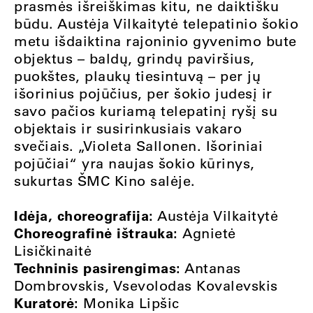
prasmės išreiškimas kitu, ne daiktišku
būdu. Austėja Vilkaitytė telepatinio šokio
metu išdaiktina rajoninio gyvenimo bute
objektus – baldų, grindų paviršius,
puokštes, plaukų tiesintuvą – per jų
išorinius pojūčius, per šokio judesį ir
savo pačios kuriamą telepatinį ryšį su
objektais ir susirinkusiais vakaro
svečiais. „Violeta Sallonen. Išoriniai
pojūčiai“ yra naujas šokio kūrinys,
sukurtas ŠMC Kino salėje.
Idėja, choreografija:
Austėja Vilkaitytė
Choreografinė ištrauka:
Agnietė
Lisičkinaitė
Techninis pasirengimas:
Antanas
Dombrovskis, Vsevolodas Kovalevskis
Kuratorė:
Monika Lipšic