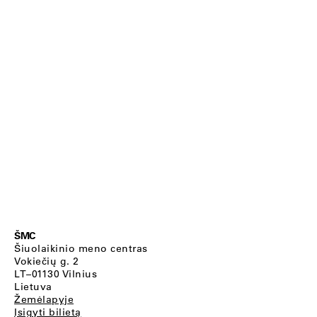
ŠMC
Šiuolaikinio meno centras
Vokiečių g. 2
LT–01130 Vilnius
Lietuva
Žemėlapyje
Įsigyti bilietą