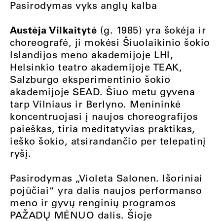
Pasirodymas vyks anglų kalba
Austėja Vilkaitytė
(g. 1985) yra šokėja ir
choreografė, ji mokėsi Šiuolaikinio šokio
Islandijos meno akademijoje LHI,
Helsinkio teatro akademijoje TEAK,
Salzburgo eksperimentinio šokio
akademijoje SEAD. Šiuo metu gyvena
tarp Vilniaus ir Berlyno. Menininkė
koncentruojasi į naujos choreografijos
paieškas, tiria meditatyvias praktikas,
ieško šokio, atsirandančio per telepatinį
ryšį.
Pasirodymas „Violeta Salonen. Išoriniai
pojūčiai“ yra dalis naujos performanso
meno ir gyvų renginių programos
PAŽADŲ MĖNUO dalis. Šioje