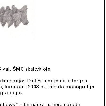
6 val. ŠMC skaitykloje
kademijos Dailės teorijos ir istorijos
dų kuratorė. 2008 m. išleido monografiją
rafijoje“.
e shows“ – tai paskaitų apie parodą