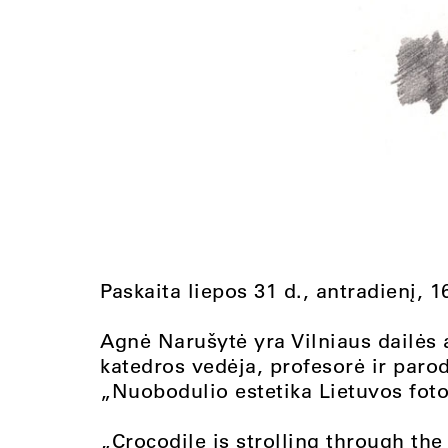
Paskaita liepos 31 d., antradienį, 1
Agnė Narušytė yra Vilniaus dailės a
katedros vedėja, profesorė ir paro
„Nuobodulio estetika Lietuvos fotog
„Crocodile is strolling through th