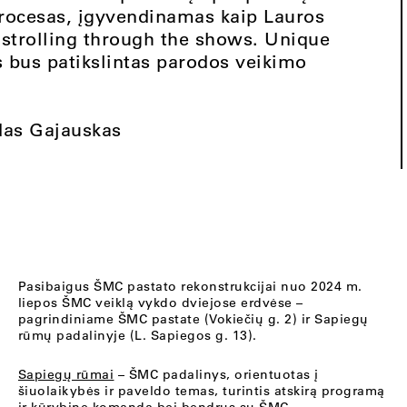
procesas, įgyvendinamas kaip Lauros
 strolling through the shows. Unique
s bus patikslintas parodos veikimo
idas Gajauskas
Pasibaigus ŠMC pastato rekonstrukcijai nuo 2024 m.
liepos ŠMC veiklą vykdo dviejose erdvėse –
pagrindiniame ŠMC pastate (Vokiečių g. 2) ir Sapiegų
rūmų padalinyje (L. Sapiegos g. 13).
Sapiegų rūmai
– ŠMC padalinys, orientuotas į
šiuolaikybės ir paveldo temas, turintis atskirą programą