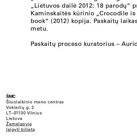
„Lietuvos dailė 2012: 18 parodų“ 
Kaminskaitės kūrinio „Crocodile is
book“ (2012) kopija. Paskaitų laika
metu.
Paskaitų proceso kuratorius – Aur
ŠMC
Šiuolaikinio meno centras
Vokiečių g. 2
LT–01130 Vilnius
Lietuva
Žemėlapyje
Įsigyti bilietą