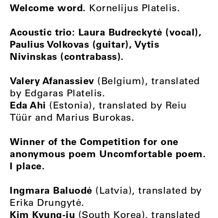
Welcome word.
Kornelijus Platelis.
Acoustic trio: Laura Budreckytė (vocal),
Paulius Volkovas (guitar), Vytis
Nivinskas (contrabass).
Valery Afanassiev
(Belgium), translated
by Edgaras Platelis.
Eda Ahi
(Estonia), translated by Reiu
Tüür and Marius Burokas.
Winner of the Competition for one
anonymous poem Uncomfortable poem.
I place.
Ingmara Baluodė
(Latvia), translated by
Erika Drungytė.
Kim Kyung-ju
(South Korea), translated