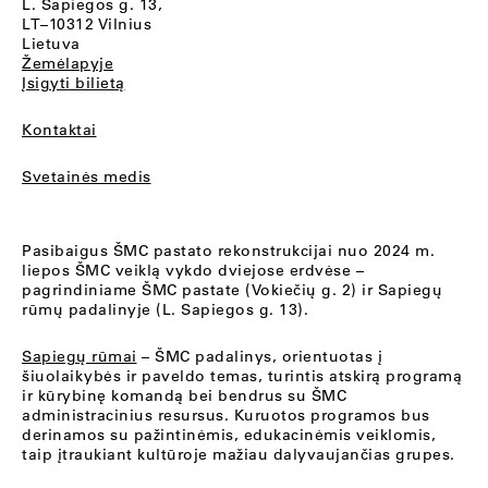
L. Sapiegos g. 13,
LT–10312 Vilnius
Lietuva
Žemėlapyje
Įsigyti bilietą
Kontaktai
Svetainės medis
Pasibaigus ŠMC pastato rekonstrukcijai nuo 2024 m.
liepos ŠMC veiklą vykdo dviejose erdvėse –
pagrindiniame ŠMC pastate (Vokiečių g. 2) ir Sapiegų
rūmų padalinyje (L. Sapiegos g. 13).
Sapiegų rūmai
– ŠMC padalinys, orientuotas į
šiuolaikybės ir paveldo temas, turintis atskirą programą
ir kūrybinę komandą bei bendrus su ŠMC
administracinius resursus. Kuruotos programos bus
derinamos su pažintinėmis, edukacinėmis veiklomis,
taip įtraukiant kultūroje mažiau dalyvaujančias grupes.