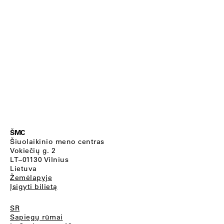
ŠMC
Šiuolaikinio meno centras
Vokiečių g. 2
LT–01130 Vilnius
Lietuva
Žemėlapyje
Įsigyti bilietą
SR
Sapiegų rūmai