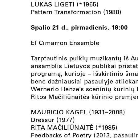
LUKAS LIGETI (*1965)
Pattern Transformation (1988)
Spalio 21 d., pirmadienis, 19:00
El Cimarron Ensemble
Tarptautinis puikių muzikantų iš Aust
ansamblis Lietuvos publikai prista
programą, kurioje – išskirtinio šm
bene dažniausiai pasaulyje atliek
Wernerio Henze’s sceninių kūrinių b
Ritos Mačiliūnaitės kūrinio premje
MAURICIO KAGEL (1931–2008)
Dressur (1977)
RITA MAČILIŪNAITĖ (*1985)
Feedbacks of Poetry (2013, pasauli