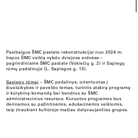
Pasibaigus ŠMC pastato rekonstrukcijai nuo 2024 m.
liepos ŠMC veiklą vykdo dviejose erdvėse –
pagrindiniame ŠMC pastate (Vokiečių g. 2) ir Sapiegų
rūmų padalinyje (L. Sapiegos g. 13).
Sapiegų rūmai
– ŠMC padalinys, orientuotas į
šiuolaikybės ir paveldo temas, turintis atskirą programą
ir kūrybinę komandą bei bendrus su ŠMC
administracinius resursus. Kuruotos programos bus
derinamos su pažintinėmis, edukacinėmis veiklomis,
taip įtraukiant kultūroje mažiau dalyvaujančias grupes.