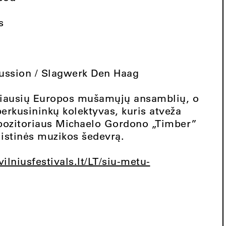
s
ussion / Slagwerk Den Haag
ymiausių Europos mušamųjų ansamblių, o
 perkusininkų kolektyvas, kuris atveža
mpozitoriaus Michaelo Gordono „Timber”
listinės muzikos šedevrą.
ilniusfestivals.lt/LT/siu-metu-