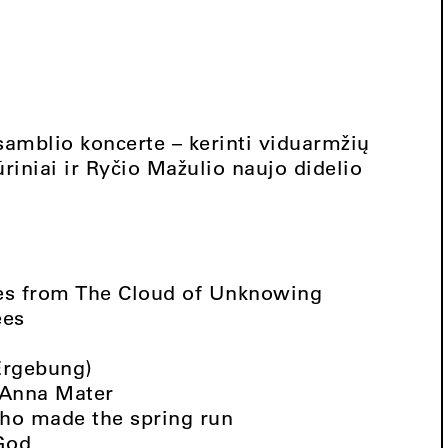
samblio koncerte – kerinti viduarmžių
riniai ir Ryčio Mažulio naujo didelio
s from The Cloud of Unknowing
ees
Ergebung)
 Anna Mater
o made the spring run
God