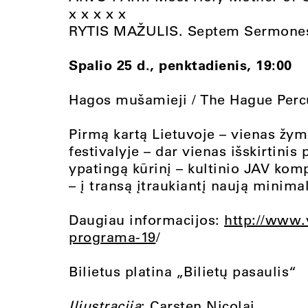
x x x x x
RYTIS MAŽULIS. Septem Sermone
Spalio 25 d., penktadienis, 19:00
Hagos mušamieji / The Hague Perc
Pirmą kartą Lietuvoje – vienas ž
festivalyje – dar vienas išskirtinis
ypatingą kūrinį – kultinio JAV ko
– į transą įtraukiantį naują minima
Daugiau informacijos:
http://www.v
programa-19
/
Bilietus platina „Bilietų pasaulis“
Iliustracija
: Carsten Nicolai