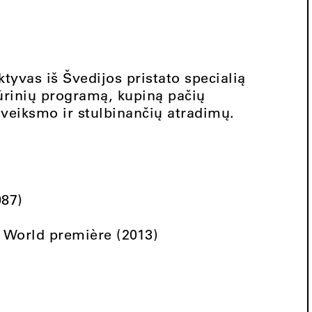
tyvas iš Švedijos pristato specialią
rinių programą, kupiną pačių
veiksmo ir stulbinančių atradimų.
987)
/ World première (2013)