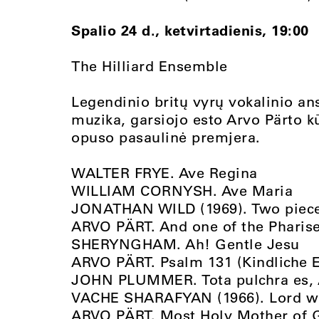
Spalio 24 d., ketvirtadienis, 19:00
The Hilliard Ensemble
Legendinio britų vyrų vokalinio an
muzika, garsiojo esto Arvo Pärto kū
opuso pasaulinė premjera.
WALTER FRYE. Ave Regina
WILLIAM CORNYSH. Ave Maria
JONATHAN WILD (1969). Two piece
ARVO PÄRT. And one of the Pharis
SHERYNGHAM. Ah! Gentle Jesu
ARVO PÄRT. Psalm 131 (Kindliche 
JOHN PLUMMER. Tota pulchra es,
VACHE SHARAFYAN (1966). Lord wh
ARVO PÄRT. Most Holy Mother of 