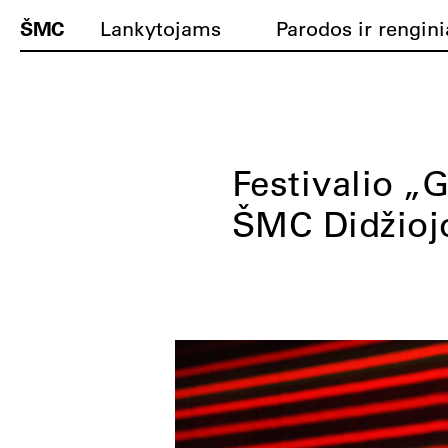
ŠMC
Lankytojams
Parodos ir rengini
Festivalio „
ŠMC Didžiojo