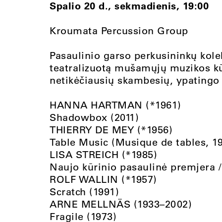
Spalio 20 d., sekmadienis, 19:00
Kroumata Percussion Group
Pasaulinio garso perkusininkų kolek
teatralizuotą mušamųjų muzikos kū
netikėčiausių skambesių, ypatingo 
HANNA HARTMAN (*1961)
Shadowbox (2011)
THIERRY DE MEY (*1956)
Table Music (Musique de tables, 1
LISA STREICH (*1985)
Naujo kūrinio pasaulinė premjera 
ROLF WALLIN (*1957)
Scratch (1991)
ARNE MELLNÄS (1933–2002)
Fragile (1973)