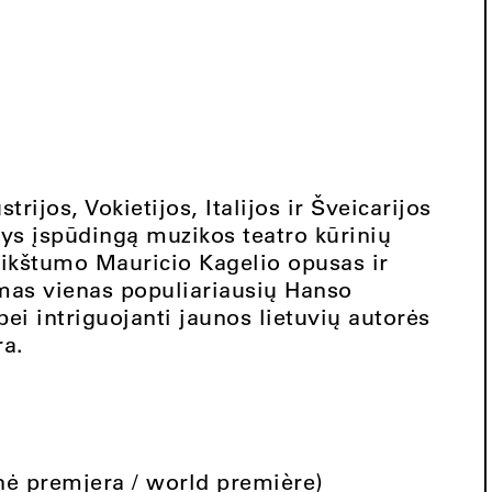
rijos, Vokietijos, Italijos ir Šveicarijos
tys įspūdingą muzikos teatro kūrinių
aikštumo Mauricio Kagelio opusas ir
amas vienas populiariausių Hanso
ei intriguojanti jaunos lietuvių autorės
ra.
nė premjera / world première)