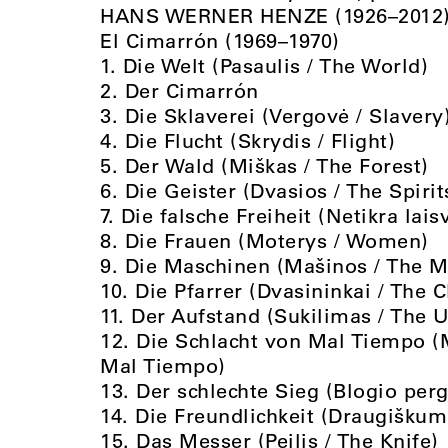
HANS WERNER HENZE (1926–2012
El Cimarrón (1969–1970)
1. Die Welt (Pasaulis / The World)
2. Der Cimarrón
3. Die Sklaverei (Vergovė / Slavery
4. Die Flucht (Skrydis / Flight)
5. Der Wald (Miškas / The Forest)
6. Die Geister (Dvasios / The Spirit
7. Die falsche Freiheit (Netikra lai
8. Die Frauen (Moterys / Women)
9. Die Maschinen (Mašinos / The M
10. Die Pfarrer (Dvasininkai / The C
11. Der Aufstand (Sukilimas / The U
12. Die Schlacht von Mal Tiempo (M
Mal Tiempo)
13. Der schlechte Sieg (Blogio perga
14. Die Freundlichkeit (Draugiškuma
15. Das Messer (Peilis / The Knife)