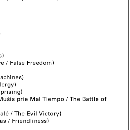
)
)
s)
svė / False Freedom)
achines)
lergy)
prising)
ūšis prie Mal Tiempo / The Battle of
lė / The Evil Victory)
s / Friendliness)