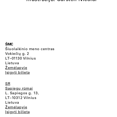
ŠMC
Šiuolaikinio meno centras
Vokiečių g. 2
LT–01130 Vilnius
Lietuva
Žemėlapyje
Įsigyti bilietą
SR
Sapiegų rūmai
L. Sapiegos g. 13,
LT–10312 Vilnius
Lietuva
Žemėlapyje
Įsigyti bilietą