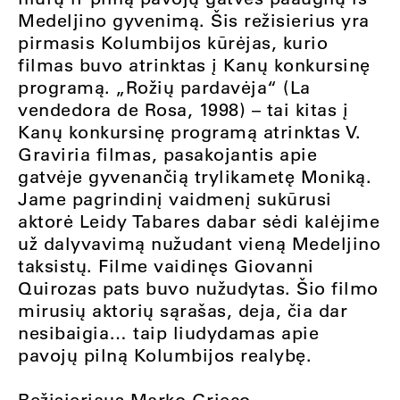
Medeljino gyvenimą. Šis režisierius yra
pirmasis Kolumbijos kūrėjas, kurio
filmas buvo atrinktas į Kanų konkursinę
programą. „Rožių pardavėja“ (La
vendedora de Rosa, 1998) – tai kitas į
Kanų konkursinę programą atrinktas V.
Graviria filmas, pasakojantis apie
gatvėje gyvenančią trylikametę Moniką.
Jame pagrindinį vaidmenį sukūrusi
aktorė Leidy Tabares dabar sėdi kalėjime
už dalyvavimą nužudant vieną Medeljino
taksistų. Filme vaidinęs Giovanni
Quirozas pats buvo nužudytas. Šio filmo
mirusių aktorių sąrašas, deja, čia dar
nesibaigia… taip liudydamas apie
pavojų pilną Kolumbijos realybę.
Režisieriaus Marko Grieco