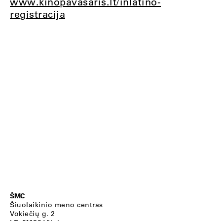
www.kinopavasaris.lt/inlatino-
registracija
ŠMC
Šiuolaikinio meno centras
Vokiečių g. 2