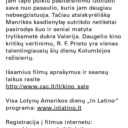
jam tapo puikiu pasiteisinimu izoliuoti
save nuo pasaulio, kuris jam daugiau
nebeegzistuoja. Tačiau atsiskyrėlišką
Manrikės kasdienybę sutrikdo netikėtai
pasirodęs šuo ir seniai matyta
trylikametė dukra Valerija. Daugelio kino
kritikų vertinimu, R. F. Prieto yra vienas
talentingiausių šių dienų Kolumbijos
režisierių.
Išsamius filmų aprašymus ir seansų
laikus rasite
http://www.cac.lt/lt/kino_sale
Visa Lotynų Amerikos dienų „In Latino“
programa:
www.inlatino.lt
Registracija į filmus internetu: