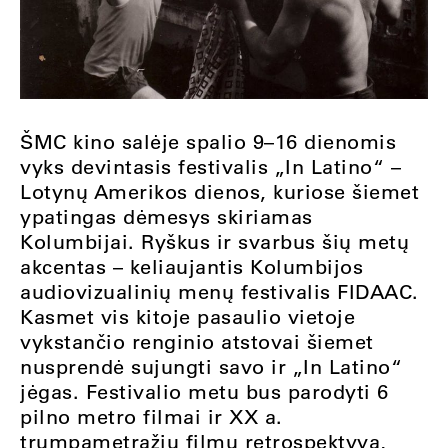
ŠMC kino salėje spalio 9–16 dienomis
vyks devintasis festivalis „In Latino“ –
Lotynų Amerikos dienos, kuriose šiemet
ypatingas dėmesys skiriamas
Kolumbijai. Ryškus ir svarbus šių metų
akcentas – keliaujantis Kolumbijos
audiovizualinių menų festivalis FIDAAC.
Kasmet vis kitoje pasaulio vietoje
vykstančio renginio atstovai šiemet
nusprendė sujungti savo ir „In Latino“
jėgas. Festivalio metu bus parodyti 6
pilno metro filmai ir XX a.
trumpametražių filmų retrospektyva,