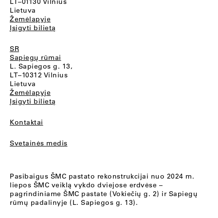
LT–01130 Vilnius
Lietuva
Žemėlapyje
Įsigyti bilietą
SR
Sapiegų rūmai
L. Sapiegos g. 13,
LT–10312 Vilnius
Lietuva
Žemėlapyje
Įsigyti bilietą
Kontaktai
Svetainės medis
Pasibaigus ŠMC pastato rekonstrukcijai nuo 2024 m.
liepos ŠMC veiklą vykdo dviejose erdvėse –
pagrindiniame ŠMC pastate (Vokiečių g. 2) ir Sapiegų
rūmų padalinyje (L. Sapiegos g. 13).