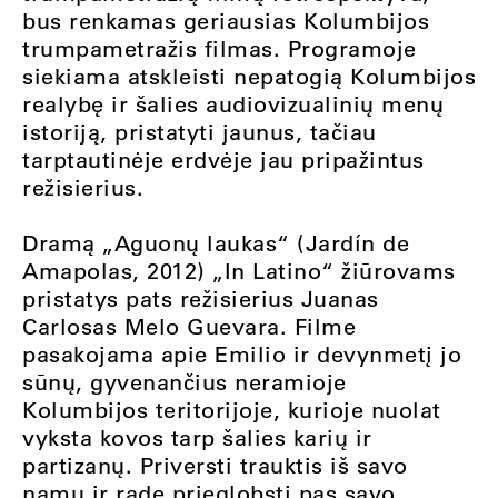
bus renkamas geriausias Kolumbijos
trumpametražis filmas. Programoje
siekiama atskleisti nepatogią Kolumbijos
realybę ir šalies audiovizualinių menų
istoriją, pristatyti jaunus, tačiau
tarptautinėje erdvėje jau pripažintus
režisierius.
Dramą „Aguonų laukas“ (Jardín de
Amapolas, 2012) „In Latino“ žiūrovams
pristatys pats režisierius Juanas
Carlosas Melo Guevara. Filme
pasakojama apie Emilio ir devynmetį jo
sūnų, gyvenančius neramioje
Kolumbijos teritorijoje, kurioje nuolat
vyksta kovos tarp šalies karių ir
partizanų. Priversti trauktis iš savo
namų ir radę prieglobstį pas savo