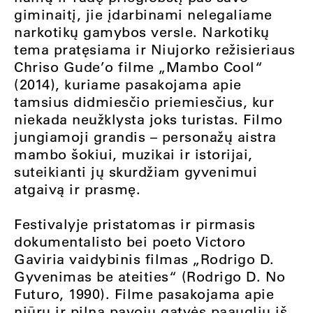
giminaitį, jie įdarbinami nelegaliame
narkotikų gamybos versle. Narkotikų
tema pratęsiama ir Niujorko režisieriaus
Chriso Gude’o filme „Mambo Cool“
(2014), kuriame pasakojama apie
tamsius didmiesčio priemiesčius, kur
niekada neužklysta joks turistas. Filmo
jungiamoji grandis – personažų aistra
mambo šokiui, muzikai ir istorijai,
suteikianti jų skurdžiam gyvenimui
atgaivą ir prasmę.
Festivalyje pristatomas ir pirmasis
dokumentalisto bei poeto Victoro
Gaviria vaidybinis filmas „Rodrigo D.
Gyvenimas be ateities“ (Rodrigo D. No
Futuro, 1990). Filme pasakojama apie
niūrų ir pilną pavojų gatvės paauglių iš