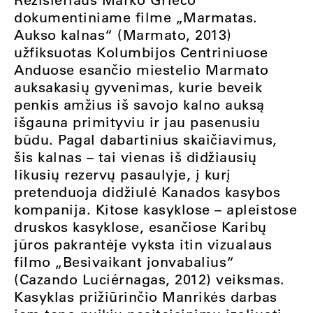
dokumentiniame filme „Marmatas.
Aukso kalnas“ (Marmato, 2013)
užfiksuotas Kolumbijos Centriniuose
Anduose esančio miestelio Marmato
auksakasių gyvenimas, kurie beveik
penkis amžius iš savojo kalno auksą
išgauna primityviu ir jau pasenusiu
būdu. Pagal dabartinius skaičiavimus,
šis kalnas – tai vienas iš didžiausių
likusių rezervų pasaulyje, į kurį
pretenduoja didžiulė Kanados kasybos
kompanija. Kitose kasyklose – apleistose
druskos kasyklose, esančiose Karibų
jūros pakrantėje vyksta itin vizualaus
filmo „Besivaikant jonvabalius“
(Cazando Luciérnagas, 2012) veiksmas.
Kasyklas prižiūrinčio Manrikės darbas