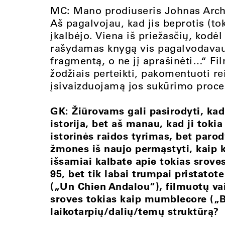
MC: Mano prodiuseris Johnas Arche
Aš pagalvojau, kad jis beprotis (tok
įkalbėjo. Viena iš priežasčių, kodėl
rašydamas knygą vis pagalvodavau: „
fragmentą, o ne jį aprašinėti…“ Fi
žodžiais perteikti, pakomentuoti re
įsivaizduojamą jos sukūrimo proce
GK: Žiūrovams gali pasirodyti, kad
istorija, bet aš manau, kad ji tokia
istorinės raidos tyrimas, bet paro
žmones iš naujo permąstyti, kaip k
išsamiai kalbate apie tokias srov
95, bet tik labai trumpai pristatot
(„Un Chien Andalou“), filmuotų vai
sroves tokias kaip mumblecore („B
laikotarpių/dalių/temų struktūrą?