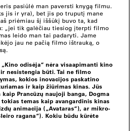
ris pasiūlė man paversti knygą filmu.
s jis ir yra), bet jis po truputį mane
 aš priėmiau šį iššūkį buvo ta, kad
jei tik galėčiau tiesiog įterpti filmo
lmas leido man tai padaryti. Jame
ikėjo jau ne pačią filmo ištrauką, o
są.
 „Kino odisėja“ nėra visaapimanti kino
 ir nesistengia būti. Tai ne filmo
dymas, kokios inovacijos paskatino
uriamas ir kaip žiūrimas kinas. Jūs
es kaip Prancūzų naujoji banga, Dogma
e tokias temas kaip avangardinis kinas
zdų animacija („Avataras“), ar mikro-
leiro ragana“). Kokiu būdu kūrėte