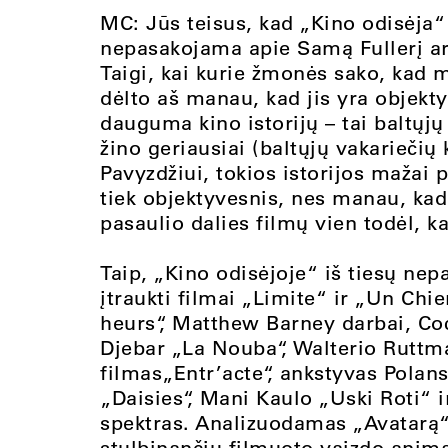
MC: Jūs teisus, kad „Kino odisėja“
nepasakojama apie Samą Fullerį a
Taigi, kai kurie žmonės sako, kad 
dėlto aš manau, kad jis yra objekt
dauguma kino istorijų – tai baltųjų
žino geriausiai (baltųjų vakariečių 
Pavyzdžiui, tokios istorijos mažai 
tiek objektyvesnis, nes manau, kad
pasaulio dalies filmų vien todėl, kad
Taip, „Kino odisėjoje“ iš tiesų nep
įtraukti filmai „Limite“ ir „Un Chi
heurs“, Matthew Barney darbai, Co
Djebar „La Nouba“, Walterio Ruttma
filmas„Entr’acte“, ankstyvas Polan
„Daisies“, Mani Kaulo „Uski Roti“ ir
spektras. Analizuodamas „Avatarą“ a
stulbinančiu filmuoto vaizdo anima