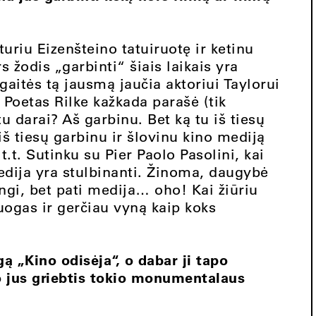
 turiu Eizenšteino tatuiruotę ir ketinu
 žodis „garbinti“ šiais laikais yra
itės tą jausmą jaučia aktoriui Taylorui
. Poetas Rilke kažkada parašė (tik
u darai? Aš garbinu. Bet ką tu iš tiesų
š tiesų garbinu ir šlovinu kino mediją
t.t. Sutinku su Pier Paolo Pasolini, kai
 medija yra stulbinanti. Žinoma, daugybė
ingi, bet pati medija… oho! Kai žiūriu
uogas ir gerčiau vyną kaip koks
ą „Kino odisėja“, o dabar ji tapo
 jus griebtis tokio monumentalaus