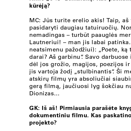
kūrėją?
MC: Jūs turite erelio akis! Taip, aš
pasidaryti daugiau tatuiruočių. Nors
nemadingas – turbūt paauglės merga
Lautneriui! – man jis labai patinka
neatsimenu pažodžiui): „Poete, ką t
darai? Aš garbinu“. Savo darbuose i
dėl jos grožio, magijos, poezijos ir 
jis vartoja žodį „stulbinantis“. Ši
atskirų filmų yra absoliučiai siaub
gerą filmą, jaučiuosi lyg šokčiau n
Dionizas…
GK: Iš aš! Pirmiausia parašėte knyg
dokumentiniu filmu. Kas paskatino
projekto?