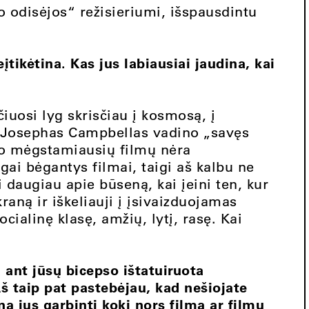
o odisėjos“ režisieriumi, išspausdintu
įtikėtina. Kas jus labiausiai jaudina, kai
čiuosi lyg skrisčiau į kosmosą, į
ą Josephas Campbellas vadino „savęs
o mėgstamiausių filmų nėra
ai bėgantys filmai, taigi aš kalbu ne
ai daugiau apie būseną, kai įeini ten, kur
ekraną ir iškeliauji į įsivaizduojamas
cialinę klasę, amžių, lytį, rasę. Kai
.
 ant jūsų bicepso ištatuiruota
Aš taip pat pastebėjau, kad nešiojate
a jus garbinti kokį nors filmą ar filmų