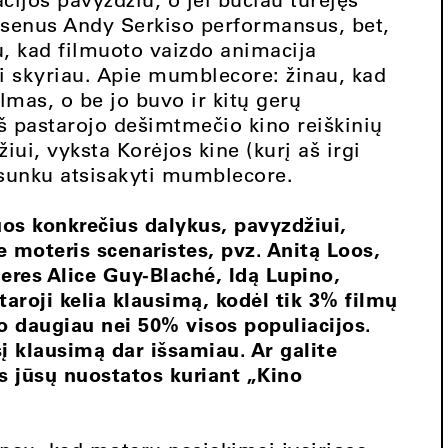
esenus Andy Serkiso performansus, bet,
u, kad filmuoto vaizdo animacija
i skyriau. Apie mumblecore: žinau, kad
lmas, o be jo buvo ir kitų gerų
š pastarojo dešimtmečio kino reiškinių
iui, vyksta Korėjos kine (kurį aš irgi
sunku atsisakyti mumblecore.
uos konkrečius dalykus, pavyzdžiui,
 moteris scenaristes, pvz. Anitą Loos,
ieres Alice Guy-Blaché, Idą Lupino,
aroji kelia klausimą, kodėl tik 3% filmų
o daugiau nei 50% visos populiacijos.
šį klausimą dar išsamiau. Ar galite
s jūsų nuostatos kuriant „Kino