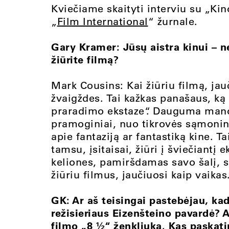
Kviečiame skaityti interviu su „Kin
„
Film International
“ žurnale.
Gary Kramer: Jūsų aistra kinui – ne
žiūrite filmą?
Mark Cousins: Kai žiūriu filmą, jau
žvaigždes. Tai kažkas panašaus, k
praradimo ekstaze“. Dauguma man
pramoginiai, nuo tikrovės sąmoning
apie fantaziją ar fantastiką kine. T
tamsu, įsitaisai, žiūri į šviečiantį 
keliones, pamiršdamas savo šalį, so
žiūriu filmus, jaučiuosi kaip vaikas
GK: Ar aš teisingai pastebėjau, kad
režisieriaus Eizenšteino pavardė? 
filmo „8 ½“ ženkliuką. Kas paskatin