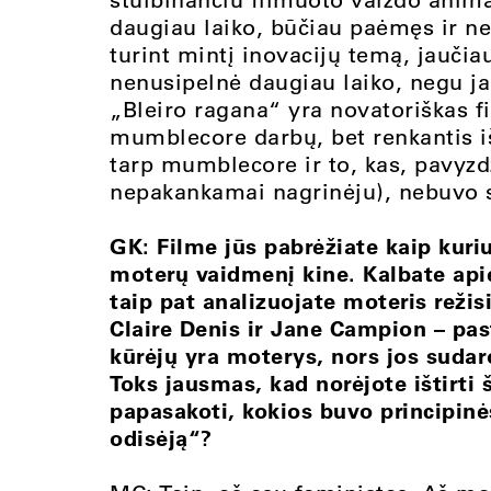
daugiau laiko, būčiau paėmęs ir n
turint mintį inovacijų temą, jaučia
nenusipelnė daugiau laiko, negu ja
„Bleiro ragana“ yra novatoriškas fi
mumblecore darbų, bet renkantis i
tarp mumblecore ir to, kas, pavyzdž
nepakankamai nagrinėju), nebuvo 
GK: Filme jūs pabrėžiate kaip kuri
moterų vaidmenį kine. Kalbate apie
taip pat analizuojate moteris režis
Claire Denis ir Jane Campion – past
kūrėjų yra moterys, nors jos sudar
Toks jausmas, kad norėjote ištirti 
papasakoti, kokios buvo principinė
odisėją“?