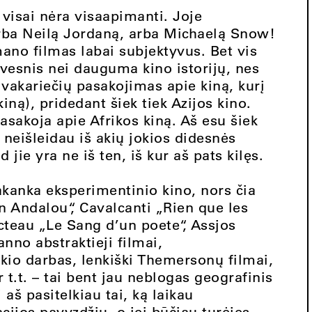
 visai nėra visaapimanti. Joje
rba Neilą Jordaną, arba Michaelą Snow!
mano filmas labai subjektyvus. Bet vis
yvesnis nei dauguma kino istorijų, nes
 vakariečių pasakojimas apie kiną, kurį
kiną), pridedant šiek tiek Azijos kino.
pasakoja apie Afrikos kiną. Aš esu šiek
 neišleidau iš akių jokios didesnės
 jie yra ne iš ten, iš kur aš pats kilęs.
akanka eksperimentinio kino, nors čia
en Andalou“, Cavalcanti „Rien que les
cteau „Le Sang d’un poete“, Assjos
nno abstraktieji filmai,
skio darbas, lenkiški Themersonų filmai,
 t.t. – tai bent jau neblogas geografinis
š pasitelkiau tai, ką laikau
cijos pavyzdžiu, o jei būčiau turėjęs