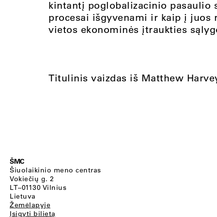
kintantį poglobalizacinio pasaulio s
procesai išgyvenami ir kaip į juos
vietos ekonominės įtraukties sąly
Titulinis vaizdas iš Matthew Harve
ŠMC
Šiuolaikinio meno centras
Vokiečių g. 2
LT–01130 Vilnius
Lietuva
Žemėlapyje
Įsigyti bilietą