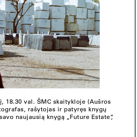
į, 18.30 val. ŠMC skaitykloje (Aušros
otografas, rašytojas ir patyręs knygų
savo naujausią knygą „Future Estate“,