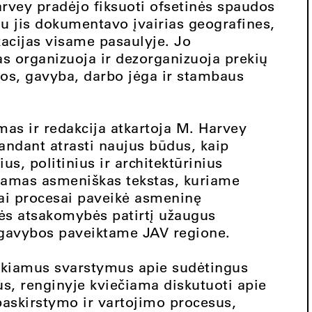
rvey pradėjo fiksuoti ofsetinės spaudos
au jis dokumentavo įvairias geografines,
kacijas visame pasaulyje. Jo
tas organizuoja ir dezorganizuoja prekių
kos, gavyba, darbo jėga ir stambaus
mas ir redakcija atkartoja M. Harvey
bandant atrasti naujus būdus, kaip
us, politinius ir architektūrinius
kiamas asmeniškas tekstas, kuriame
i procesai paveikė asmeninę
nės atsakomybės patirtį užaugus
ų gavybos paveiktame JAV regione.
teikiamus svarstymus apie sudėtingus
us, renginyje kviečiama diskutuoti apie
paskirstymo ir vartojimo procesus,