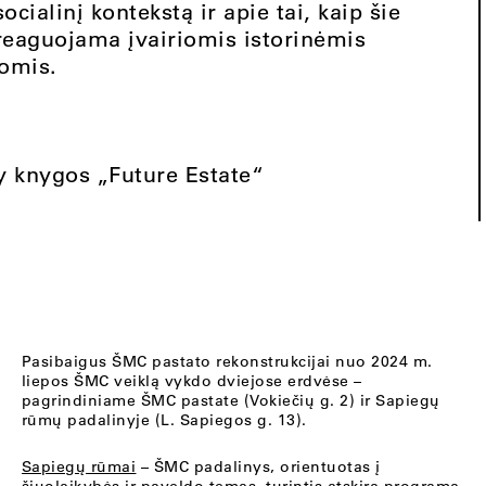
ocialinį kontekstą ir apie tai, kaip šie
 reaguojama įvairiomis istorinėmis
gomis.
y knygos „Future Estate“
Pasibaigus ŠMC pastato rekonstrukcijai nuo 2024 m.
liepos ŠMC veiklą vykdo dviejose erdvėse –
pagrindiniame ŠMC pastate (Vokiečių g. 2) ir Sapiegų
rūmų padalinyje (L. Sapiegos g. 13).
Sapiegų rūmai
– ŠMC padalinys, orientuotas į