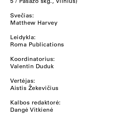
5 / Pasažo skg., Vilnius)
Svečias:
Matthew Harvey
Leidykla:
Roma Publications
Koordinatorius:
Valentin Duduk
Vertėjas:
Aistis Žekevičius
Kalbos redaktorė:
Dangė Vitkienė