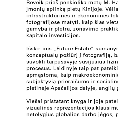
Beveik prieš penkiolika metų M. Ha
įmonių aplinką pietų Kinijoje. Vėli
infrastruktūrines ir ekonomines lo
fotografijose matyti, kaip šias vie
gamyba ir plėtra, zonavimo prakti
kapitalo investicijos.
Išskirtinis „Future Estate“ sumany
konceptualų požiūrį į fotografiją, 
suvokti tarpusavyje susijusius fizini
procesus. Leidinyje taip pat patei
apmąstoma, kaip makroekonominia
subjektyvią prieraišumo ir sociali
pietinėje Apačalijos dalyje, angli
Viešai pristatant knygą ir joje pa
vizualinės reprezentacijos klausim
netolygius globalios darbo jėgos, 