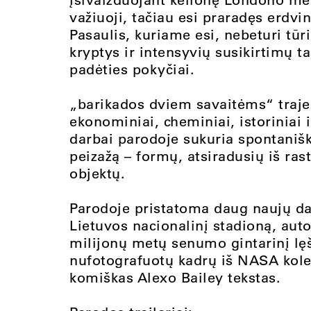
važiuoji, tačiau esi praradęs erdvin
Pasaulis, kuriame esi, nebeturi tūr
kryptys ir intensyvių susikirtimų ta
padėties pokyčiai.
„barikados dviem savaitėms“ traje
ekonominiai, cheminiai, istoriniai i
darbai parodoje sukuria spontaniškų
peizažą – formų, atsiradusių iš ras
objektų.
Parodoje pristatoma daug naujų dar
Lietuvos nacionalinį stadioną, aut
milijonų metų senumo gintarinį lęš
nufotografuotų kadrų iš NASA kolek
komiškas Alexo Bailey tekstas.