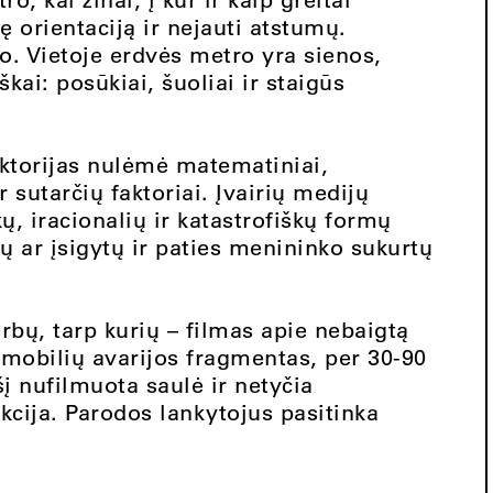
ę orientaciją ir nejauti atstumų.
io. Vietoje erdvės metro yra sienos,
škai: posūkiai, šuoliai ir staigūs
ktorijas nulėmė matematiniai,
r sutarčių faktoriai. Įvairių medijų
, iracionalių ir katastrofiškų formų
tų ar įsigytų ir paties menininko sukurtų
bų, tarp kurių – filmas apie nebaigtą
omobilių avarijos fragmentas, per 30-90
į nufilmuota saulė ir netyčia
cija. Parodos lankytojus pasitinka