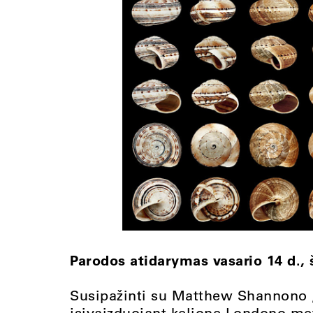
Parodos atidarymas vasario 14 d., š
Susipažinti su Matthew Shannono 
įsivaizduojant kelionę Londono metro