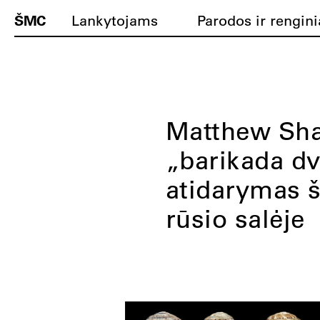
ŠMC
Lankytojams
Parodos ir rengini
Matthew Sh
„barikada d
atidarymas š
rūsio salėje