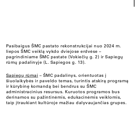
Pasibaigus ŠMC pastato rekonstrukcijai nuo 2024 m.
liepos ŠMC veiklą vykdo dviejose erdvėse –
pagrindiniame ŠMC pastate (Vokiečių g. 2) ir Sapiegų
rūmų padalinyje (L. Sapiegos g. 13).
Sapiegų rūmai
– ŠMC padalinys, orientuotas į
šiuolaikybės ir paveldo temas, turintis atskirą programą
ir kūrybinę komandą bei bendrus su ŠMC
administracinius resursus. Kuruotos programos bus
derinamos su pažintinėmis, edukacinėmis veiklomis,
taip įtraukiant kultūroje mažiau dalyvaujančias grupes.