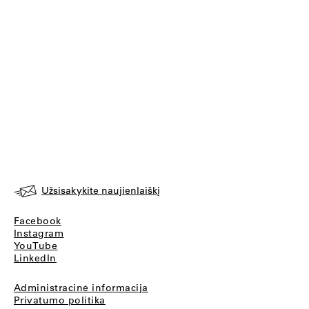
Užsisakykite naujienlaiškį
Facebook
Instagram
YouTube
LinkedIn
Administracinė informacija
Privatumo politika