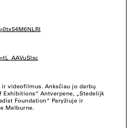
v=0tx54M6NLRI
=tL_AAVuSlsc
ir videofilmus. Anksčiau jo darbų
f Exhibitions“ Antverpene, „Stedelijk
st Foundation“ Paryžiuje ir
re Melburne.