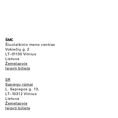
ŠMC
Šiuolaikinio meno centras
Vokiečių g. 2
LT–01130 Vilnius
Lietuva
Žemėlapyje
Įsigyti bilietą
SR
Sapiegų rūmai
L. Sapiegos g. 13,
LT–10312 Vilnius
Lietuva
Žemėlapyje
Įsigyti bilietą