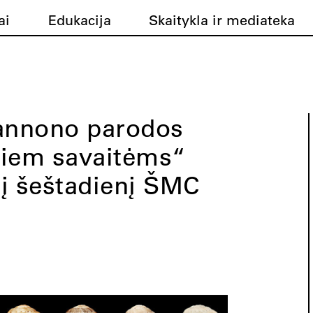
ai
Edukacija
Skaitykla ir mediateka
annono parodos
viem savaitėms“
į šeštadienį ŠMC