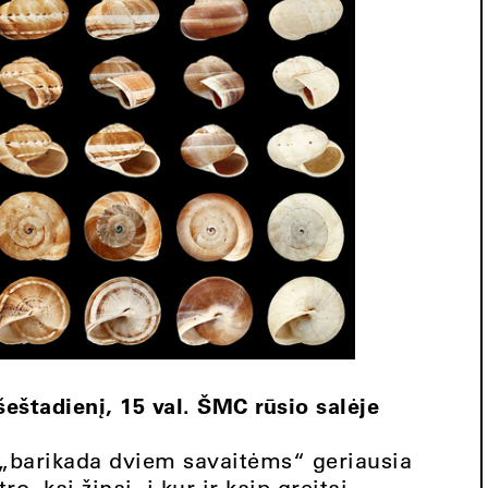
eštadienį, 15 val. ŠMC rūsio salėje
„barikada dviem savaitėms“ geriausia
, kai žinai, į kur ir kaip greitai