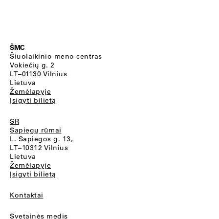
ŠMC
Šiuolaikinio meno centras
Vokiečių g. 2
LT–01130 Vilnius
Lietuva
Žemėlapyje
Įsigyti bilietą
SR
Sapiegų rūmai
L. Sapiegos g. 13,
LT–10312 Vilnius
Lietuva
Žemėlapyje
Įsigyti bilietą
Kontaktai
Svetainės medis