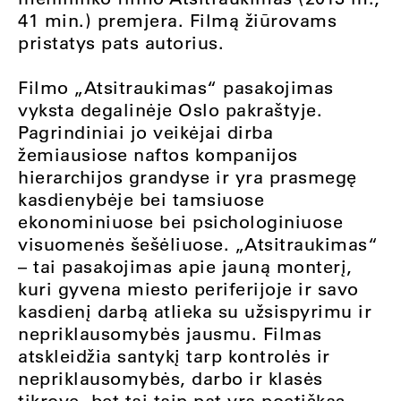
41 min.) premjera. Filmą žiūrovams
pristatys pats autorius.
Filmo „Atsitraukimas“ pasakojimas
vyksta degalinėje Oslo pakraštyje.
Pagrindiniai jo veikėjai dirba
žemiausiose naftos kompanijos
hierarchijos grandyse ir yra prasmegę
kasdienybėje bei tamsiuose
ekonominiuose bei psichologiniuose
visuomenės šešėliuose. „Atsitraukimas“
– tai pasakojimas apie jauną monterį,
kuri gyvena miesto periferijoje ir savo
kasdienį darbą atlieka su užsispyrimu ir
nepriklausomybės jausmu. Filmas
atskleidžia santykį tarp kontrolės ir
nepriklausomybės, darbo ir klasės
tikrovę, bet tai taip pat yra poetiškas