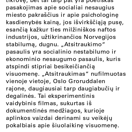
pasakojimas apie socialiai nesaugius
miesto pakraščius ir apie psichologinę
kasdienybės kainą, jos išvirkščiąją pusę,
esančią kažkur ties milžiniškos naftos
industrijos, užtikrinančios Norvegijos
stabilumą, dugnu. „Atsitraukimo“
pasaulis yra socialinio nestabilumo ir
ekonominio nesaugumo pasaulis, kuris
atspindi stipriai besikeičiančią
visuomenę. „Atsitraukimas“ nufilmuotas
vienoje vietoje, Oslo Groruddalen
rajone, daugiausiai tarp daugiabučių ir
degalinės. Tai eksperimentinis
vaidybinis filmas, sukurtas iš
dokumentinės medžiagos, kurioje
aplinkos vaizdai derinami su veikėjų
pokalbiais apie šiuolaikinę visuomenę.