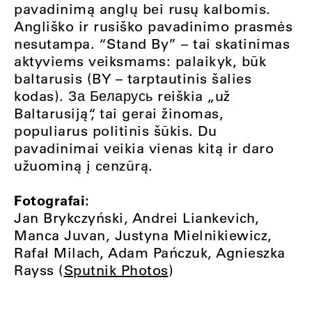
pavadinimą anglų bei rusų kalbomis.
Angliško ir rusiško pavadinimo prasmės
nesutampa. “Stand By” – tai skatinimas
aktyviems veiksmams: palaikyk, būk
baltarusis (BY – tarptautinis šalies
kodas). За Беларусь reiškia „už
Baltarusiją“, tai gerai žinomas,
populiarus politinis šūkis. Du
pavadinimai veikia vienas kitą ir daro
užuominą į cenzūrą.
Fotografai:
Jan Brykczyński, Andrei Liankevich,
Manca Juvan, Justyna Mielnikiewicz,
Rafał Milach, Adam Pańczuk, Agnieszka
Rayss (
Sputnik Photos
)