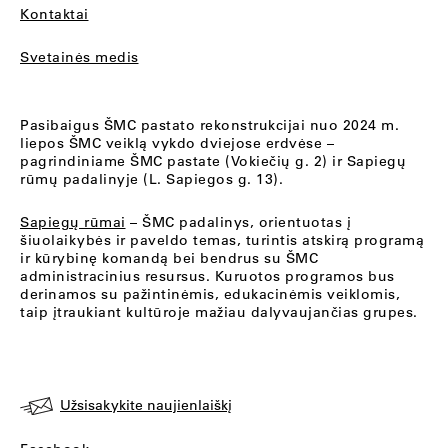
Kontaktai
Svetainės medis
Pasibaigus ŠMC pastato rekonstrukcijai nuo 2024 m.
liepos ŠMC veiklą vykdo dviejose erdvėse –
pagrindiniame ŠMC pastate (Vokiečių g. 2) ir Sapiegų
rūmų padalinyje (L. Sapiegos g. 13).
Sapiegų rūmai
– ŠMC padalinys, orientuotas į
šiuolaikybės ir paveldo temas, turintis atskirą programą
ir kūrybinę komandą bei bendrus su ŠMC
administracinius resursus. Kuruotos programos bus
derinamos su pažintinėmis, edukacinėmis veiklomis,
taip įtraukiant kultūroje mažiau dalyvaujančias grupes.
Užsisakykite naujienlaiškį