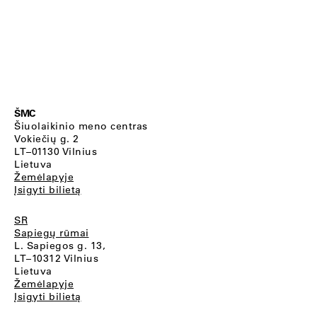
ŠMC
Šiuolaikinio meno centras
Vokiečių g. 2
LT–01130 Vilnius
Lietuva
Žemėlapyje
Įsigyti bilietą
SR
Sapiegų rūmai
L. Sapiegos g. 13,
LT–10312 Vilnius
Lietuva
Žemėlapyje
Įsigyti bilietą