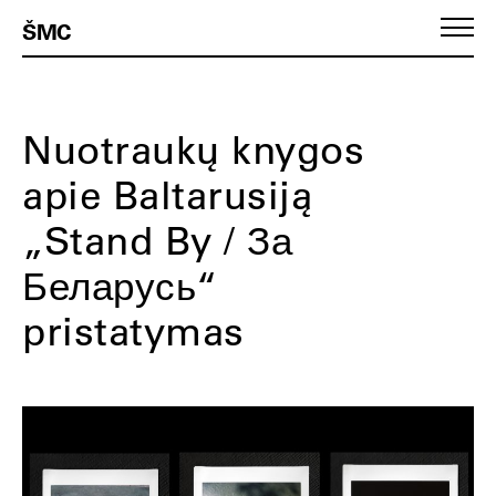
ŠMC
Nuotraukų knygos
apie Baltarusiją
„Stand By / За
Беларусь“
pristatymas