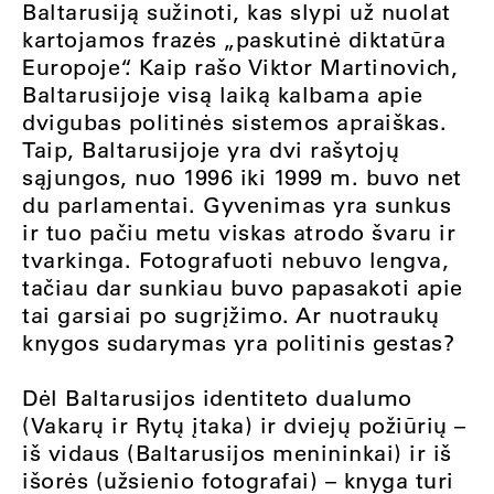
Baltarusiją sužinoti, kas slypi už nuolat
kartojamos frazės „paskutinė diktatūra
Europoje“. Kaip rašo Viktor Martinovich,
Baltarusijoje visą laiką kalbama apie
dvigubas politinės sistemos apraiškas.
Taip, Baltarusijoje yra dvi rašytojų
sąjungos, nuo 1996 iki 1999 m. buvo net
du parlamentai. Gyvenimas yra sunkus
ir tuo pačiu metu viskas atrodo švaru ir
tvarkinga. Fotografuoti nebuvo lengva,
tačiau dar sunkiau buvo papasakoti apie
tai garsiai po sugrįžimo. Ar nuotraukų
knygos sudarymas yra politinis gestas?
Dėl Baltarusijos identiteto dualumo
(Vakarų ir Rytų įtaka) ir dviejų požiūrių –
iš vidaus (Baltarusijos menininkai) ir iš
išorės (užsienio fotografai) – knyga turi