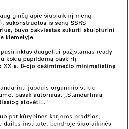
aug ginčų apie šiuolaikinį meną
9), sukonstruotos iš senų SSRS
ius, buvo pakviestas sukurti skulptūrinį
e kiemelyje.
ei pasirinktas daugeliui pažįstamas ready
u kokią papildomą paskirtį
o XX a. 8-ojo dešimtmečio minimalistinę
sandarinti juodais organinio stiklo
umo, pasak autoriaus, „Standartiniai
 tiesiog stovėti…“
uo pat kūrybinės karjeros pradžios,
dailės institute, bendroje šiuolaikinės