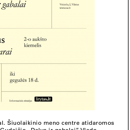
val. Šiuolaikinio meno centre atidaromos
Gudaičio „Dalys ir gabalai”, Vlado