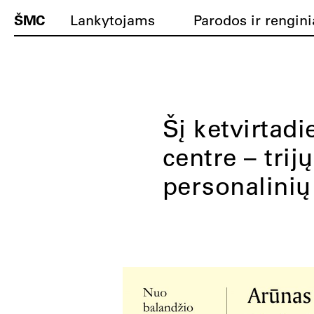
ŠMC
Lankytojams
Parodos ir rengini
Šį ketvirtad
centre – trij
personalinių