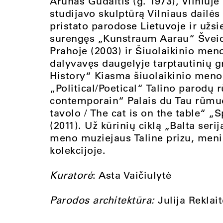
Arūnas Gudaitis (g. 1973), Vilniuje
studijavo skulptūrą Vilniaus dailė
pristato parodose Lietuvoje ir užs
surengęs „Kunstraum Aarau“ Šveicar
Prahoje (2003) ir Šiuolaikinio men
dalyvavęs daugelyje tarptautinių g
History“ Kiasma šiuolaikinio meno 
„Political/Poetical“ Talino parodų 
contemporain“ Palais du Tau rūmuo
tavolo / The cat is on the table“ „Sp
(2011). Už kūrinių ciklą „Balta se
meno muziejaus Taline prizu, menin
kolekcijoje.
Kuratorė
: Asta Vaičiulytė
Parodos architektūra:
Julija Reklait