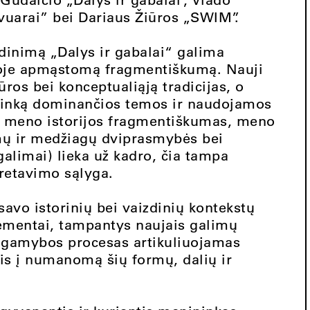
vuarai” bei Dariaus Žiūros „SWIM”.
inimą „Dalys ir gabalai“ galima
odoje apmąstomą fragmentiškumą. Nauji
ros bei konceptualiąją tradicijas, o
ninką dominančios temos ir naudojamos
ir meno istorijos fragmentiškumas, meno
rmų ir medžiagų dviprasmybės bei
galimai) lieka už kadro, čia tampa
pretavimo sąlyga.
savo istorinių bei vaizdinių kontekstų
lementai, tampantys naujais galimų
o gamybos procesas artikuliuojamas
tis į numanomą šių formų, dalių ir