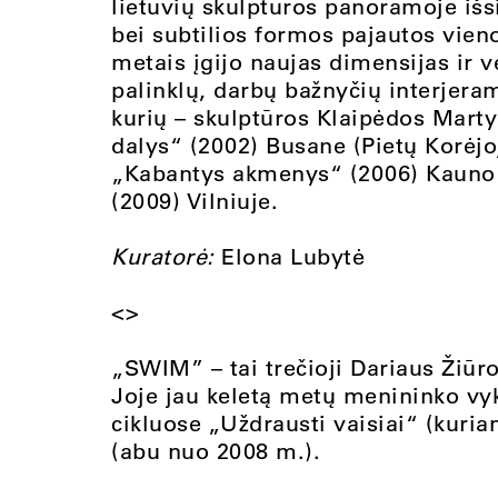
lietuvių skulptūros panoramoje iš
bei subtilios formos pajautos vienov
metais įgijo naujas dimensijas ir 
palinklų, darbų bažnyčių interjer
kurių – skulptūros Klaipėdos Mart
dalys“ (2002) Busane (Pietų Korėjoj
„Kabantys akmenys“ (2006) Kauno „
(2009) Vilniuje.
Kuratorė:
Elona Lubytė
<>
„SWIM” – tai trečioji Dariaus Žiūr
Joje jau keletą metų menininko vyk
cikluose „Uždrausti vaisiai“ (kuria
(abu nuo 2008 m.).