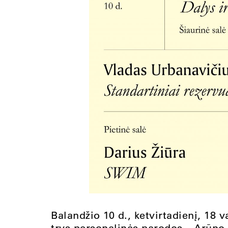
Balandžio 10 d., ketvirtadienį, 18 
trys personalinės parodos – Arūno 