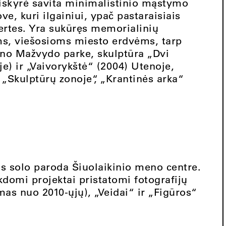
siskyrė savita minimalistinio mąstymo
e, kuri ilgainiui, ypač pastaraisiais
vertes. Yra sukūręs memorialinių
ams, viešosioms miesto erdvėms, tarp
yno Mažvydo parke, skulptūra „Dvi
e) ir „Vaivorykštė“ (2004) Utenoje,
Skulptūrų zonoje“, „Krantinės arka“
os solo paroda Šiuolaikinio meno centre.
domi projektai pristatomi fotografijų
mas nuo 2010-ųjų), „Veidai“ ir „Figūros“