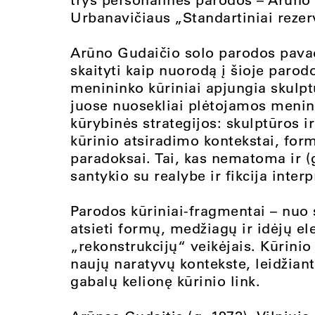
Urbanavičiaus „Standartiniai rezer
Arūno Gudaičio solo parodos pavad
skaityti kaip nuorodą į šioje par
menininko kūriniai apjungia skulptū
juose nuosekliai plėtojamos meni
kūrybinės strategijos: skulptūros 
kūrinio atsiradimo kontekstai, fo
paradoksai. Tai, kas nematoma ir (
santykio su realybe ir fikcija inter
Parodos kūriniai-fragmentai – nuo 
atsieti formų, medžiagų ir idėjų e
„rekonstrukcijų“ veikėjais. Kūrini
naujų naratyvų kontekste, leidžian
gabalų kelionę kūrinio link.