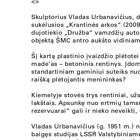
<>
Skulptorius Vladas Urbanavičius, d
sukėlusios „Krantinės arkos“ (200
dujotiekio „Družba“ vamzdžių autor
objektą ŠMC antro aukšto vidiniam
Šį kartą plastinio įvaizdžio plėtot
made‘as – betoninis rentinys. Įdom
standartiniam gaminiui suteiks nu
raišką plėtojantis menininkas?
Kiemelyje stovės trys rentiniai, už
lakštais. Apsunkę nuo ertmių tams
rezervuarai“ gali ir nieko neveikti,
Vladas Urbanavičius (g. 1951 m.) n
baigęs studijas LSSR Valstybiniame 