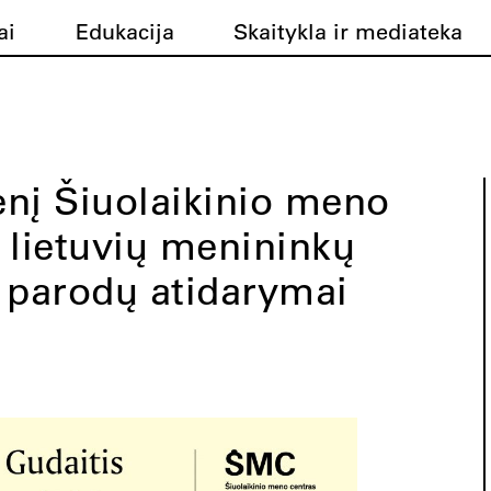
ai
Edukacija
Skaitykla ir mediateka
ienį Šiuolaikinio meno
ų lietuvių menininkų
 parodų atidarymai