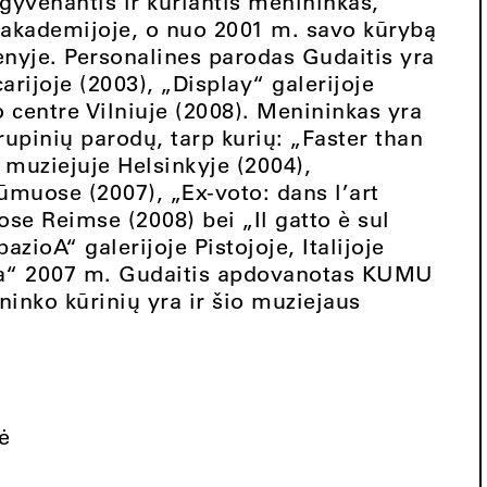
 gyvenantis ir kuriantis menininkas,
s akademijoje, o nuo 2001 m. savo kūrybą
ienyje. Personalines parodas Gudaitis yra
ijoje (2003), „Display“ galerijoje
o centre Vilniuje (2008). Menininkas yra
rupinių parodų, tarp kurių: „Faster than
muziejuje Helsinkyje (2004),
rūmuose (2007), „Ex-voto: dans l’art
se Reimse (2008) bei „Il gatto è sul
azioA“ galerijoje Pistojoje, Italijoje
rija“ 2007 m. Gudaitis apdovanotas KUMU
inko kūrinių yra ir šio muziejaus
ė