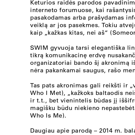
Keturios raidės parodos pavadinim
interneto forumuose, kai rašantysi
pasakodamas arba prašydamas info
veiklą ar jos pasekmes. Tokiu atve
kaip „kažkas kitas, nei aš“ (Someo
SWIM gyvuoja tarsi elegantiška ling
tikrą komunikacinę erdvę nusakanč
organizatoriai bando šį akronimą 
nėra pakankamai saugus, rašo meni
Tas pats akronimas gali reikšti ir
Who I Met), „kažkoks baltaodis ne
ir t.t., bet vienintelis būdas jį išši
magišku būdu niekieno nepastebėta
Who Is Me).
Daugiau apie parodą – 2014 m. bala