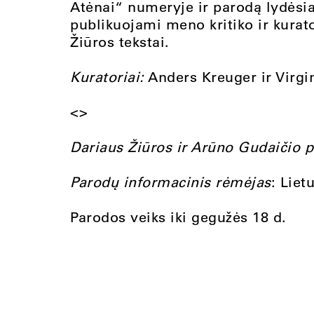
Atėnai“ numeryje ir parodą lydėsi
publikuojami meno kritiko ir kurat
Žiūros tekstai.
Kuratoriai:
Anders Kreuger ir Virgi
<>
Dariaus Žiūros ir Arūno Gudaičio 
Parodų informacinis rėmėjas
: Liet
Parodos veiks iki gegužės 18 d.