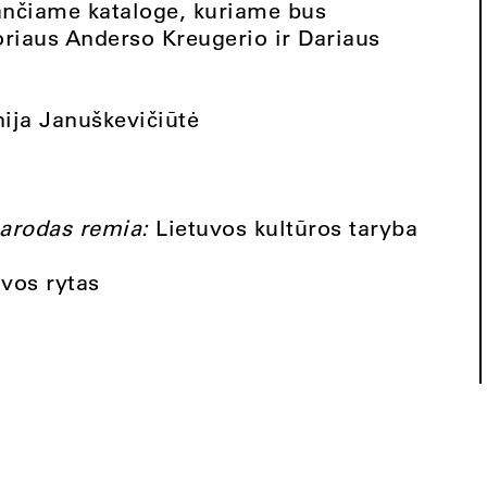
ančiame kataloge, kuriame bus
oriaus Anderso Kreugerio ir Dariaus
nija Januškevičiūtė
parodas remia:
Lietuvos kultūros taryba
uvos rytas