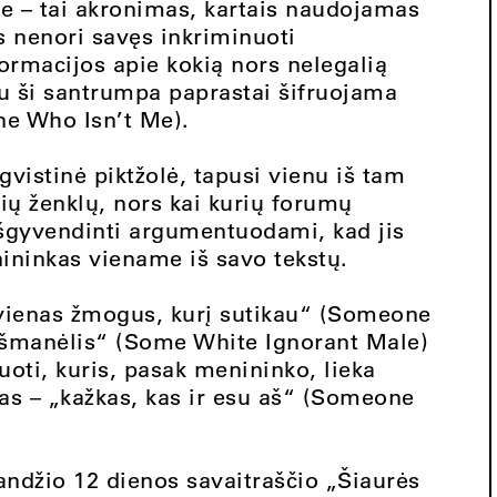
e – tai akronimas, kartais naudojamas
s nenori savęs inkriminuoti
rmacijos apie kokią nors nelegalią
ju ši santrumpa paprastai šifruojama
ne Who Isn’t Me).
vistinė piktžolė, tapusi vienu iš tam
ių ženklų, nors kai kurių forumų
išgyvendinti argumentuodami, kad jis
ninkas viename iš savo tekstų.
 „vienas žmogus, kurį sutikau“ (Someone
išmanėlis“ (Some White Ignorant Male)
fruoti, kuris, pasak menininko, lieka
s – „kažkas, kas ir esu aš“ (Someone
ndžio 12 dienos savaitraščio „Šiaurės