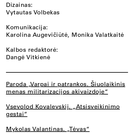
Dizainas:
Vytautas Volbekas
Komunikacija:
Karolina Augevičiūtė, Monika Valatkaitė
Kalbos redaktorė:
Dangė Vitkienė
Paroda „Varpai ir patrankos. Šiuolaikinis
menas militarizacijos akivaizdoje“
Vsevolod Kovalevskij. „Atsisveikinimo
gestai“
Mykolas Valantinas. „Tėvas“