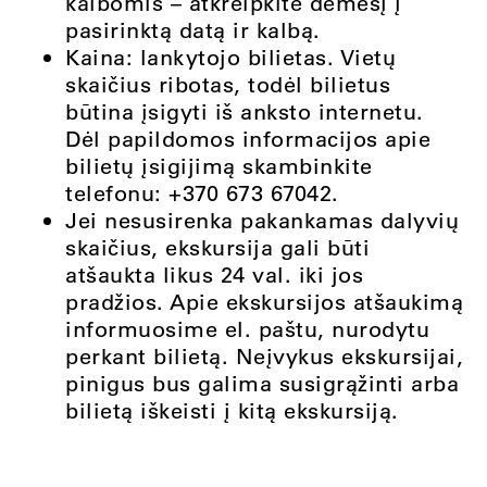
kalbomis – atkreipkite dėmesį į
pasirinktą datą ir kalbą.
Kaina: lankytojo bilietas. Vietų
skaičius ribotas, todėl bilietus
būtina įsigyti iš anksto internetu.
Dėl papildomos informacijos apie
bilietų įsigijimą skambinkite
telefonu: +370 673 67042.
Jei nesusirenka pakankamas dalyvių
skaičius, ekskursija gali būti
atšaukta likus 24 val. iki jos
pradžios. Apie ekskursijos atšaukimą
informuosime el. paštu, nurodytu
perkant bilietą. Neįvykus ekskursijai,
pinigus bus galima susigrąžinti arba
bilietą iškeisti į kitą ekskursiją.