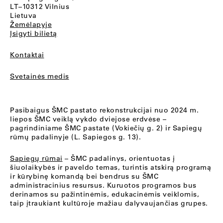
LT–10312 Vilnius
Lietuva
Žemėlapyje
Įsigyti bilietą
Kontaktai
Svetainės medis
Pasibaigus ŠMC pastato rekonstrukcijai nuo 2024 m.
liepos ŠMC veiklą vykdo dviejose erdvėse –
pagrindiniame ŠMC pastate (Vokiečių g. 2) ir Sapiegų
rūmų padalinyje (L. Sapiegos g. 13).
Sapiegų rūmai
– ŠMC padalinys, orientuotas į
šiuolaikybės ir paveldo temas, turintis atskirą programą
ir kūrybinę komandą bei bendrus su ŠMC
administracinius resursus. Kuruotos programos bus
derinamos su pažintinėmis, edukacinėmis veiklomis,
taip įtraukiant kultūroje mažiau dalyvaujančias grupes.