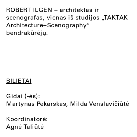
ROBERT ILGEN – architektas ir
scenografas, vienas iš studijos „TAKTAK
Architecture+Scenography“
bendrakūrėjų.
BILIETAI
Gidai (-ės):
Martynas Pekarskas, Milda Venslavičiūtė
Koordinatorė:
Agnė Taliūtė