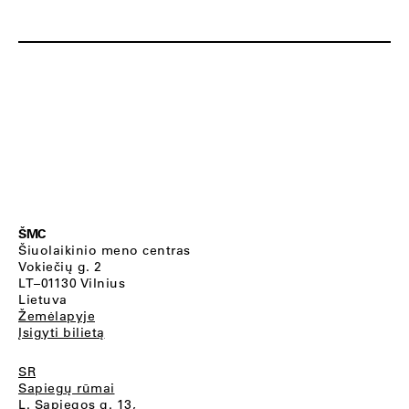
ŠMC
Šiuolaikinio meno centras
Vokiečių g. 2
LT–01130 Vilnius
Lietuva
Žemėlapyje
Įsigyti bilietą
SR
Sapiegų rūmai
L. Sapiegos g. 13,