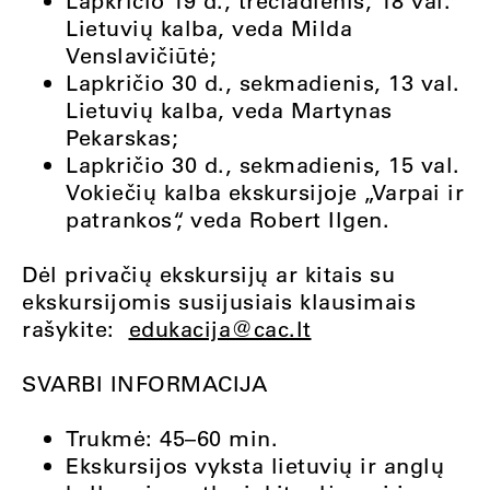
Lapkričio 19 d., trečiadienis, 18 val.
Lietuvių kalba, veda Milda
Venslavičiūtė;
Lapkričio 30 d., sekmadienis, 13 val.
Lietuvių kalba, veda Martynas
Pekarskas;
Lapkričio 30 d., sekmadienis, 15 val.
Vokiečių kalba ekskursijoje „Varpai ir
patrankos“, veda Robert Ilgen.
Dėl privačių ekskursijų ar kitais su
ekskursijomis susijusiais klausimais
rašykite:
edukacija@cac.lt
SVARBI INFORMACIJA
Trukmė: 45–60 min.
Ekskursijos vyksta lietuvių ir anglų