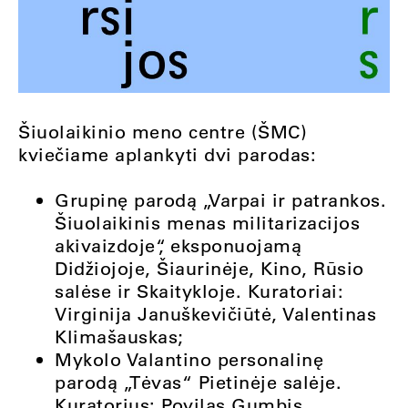
Šiuolaikinio meno centre (ŠMC)
kviečiame aplankyti dvi parodas:
Grupinę parodą „Varpai ir patrankos.
Šiuolaikinis menas militarizacijos
akivaizdoje“, eksponuojamą
Didžiojoje, Šiaurinėje, Kino, Rūsio
salėse ir Skaitykloje. Kuratoriai:
Virginija Januškevičiūtė, Valentinas
Klimašauskas;
Mykolo Valantino personalinę
parodą „Tėvas“ Pietinėje salėje.
Kuratorius: Povilas Gumbis.