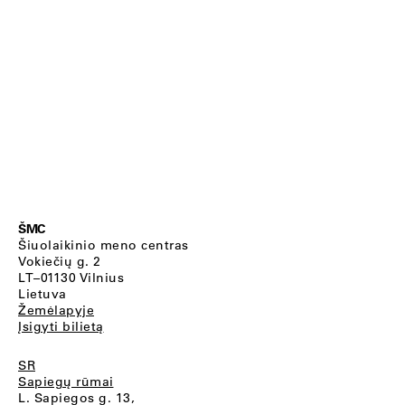
ŠMC
Šiuolaikinio meno centras
Vokiečių g. 2
LT–01130 Vilnius
Lietuva
Žemėlapyje
Įsigyti bilietą
SR
Sapiegų rūmai
L. Sapiegos g. 13,