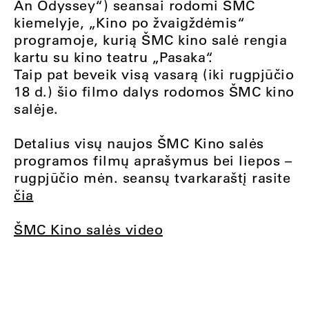
An Odyssey“) seansai rodomi ŠMC
kiemelyje, „Kino po žvaigždėmis“
programoje, kurią ŠMC kino salė rengia
kartu su kino teatru „Pasaka“.
Taip pat beveik visą vasarą (iki rugpjūčio
18 d.) šio filmo dalys rodomos ŠMC kino
salėje.
Detalius visų naujos ŠMC Kino salės
programos filmų aprašymus bei liepos –
rugpjūčio mėn. seansų tvarkaraštį rasite
čia
ŠMC Kino salės video