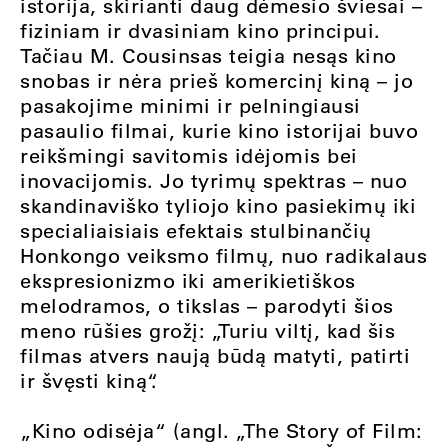
istorija, skirianti daug dėmesio šviesai –
fiziniam ir dvasiniam kino principui.
Tačiau M. Cousinsas teigia nesąs kino
snobas ir nėra prieš komercinį kiną – jo
pasakojime minimi ir pelningiausi
pasaulio filmai, kurie kino istorijai buvo
reikšmingi savitomis idėjomis bei
inovacijomis. Jo tyrimų spektras – nuo
skandinaviško tyliojo kino pasiekimų iki
specialiaisiais efektais stulbinančių
Honkongo veiksmo filmų, nuo radikalaus
ekspresionizmo iki amerikietiškos
melodramos, o tikslas – parodyti šios
meno rūšies grožį: „Turiu viltį, kad šis
filmas atvers naują būdą matyti, patirti
ir švęsti kiną“.
„Kino odisėja“ (angl. „The Story of Film: