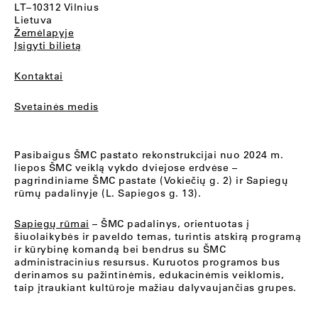
LT–10312 Vilnius
Lietuva
Žemėlapyje
Įsigyti bilietą
Kontaktai
Svetainės medis
Pasibaigus ŠMC pastato rekonstrukcijai nuo 2024 m.
liepos ŠMC veiklą vykdo dviejose erdvėse –
pagrindiniame ŠMC pastate (Vokiečių g. 2) ir Sapiegų
rūmų padalinyje (L. Sapiegos g. 13).
Sapiegų rūmai
– ŠMC padalinys, orientuotas į
šiuolaikybės ir paveldo temas, turintis atskirą programą
ir kūrybinę komandą bei bendrus su ŠMC
administracinius resursus. Kuruotos programos bus
derinamos su pažintinėmis, edukacinėmis veiklomis,
taip įtraukiant kultūroje mažiau dalyvaujančias grupes.