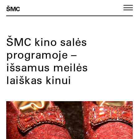
ŠMC
ŠMC kino salės
programoje –
išsamus meilės
laiškas kinui