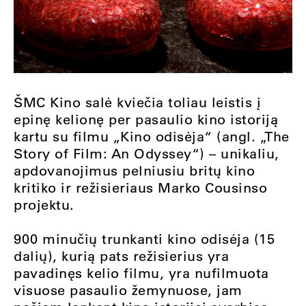
ŠMC Kino salė kviečia toliau leistis į
epinę kelionę per pasaulio kino istoriją
kartu su filmu „Kino odisėja“ (angl. „The
Story of Film: An Odyssey“) – unikaliu,
apdovanojimus pelniusiu britų kino
kritiko ir režisieriaus Marko Cousinso
projektu.
900 minučių trunkanti kino odisėja (15
dalių), kurią pats režisierius yra
pavadinęs kelio filmu, yra nufilmuota
visuose pasaulio žemynuose, jam