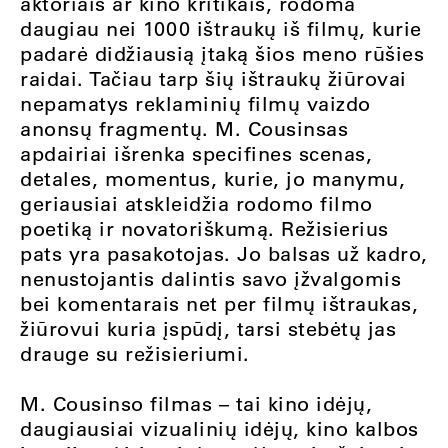
aktoriais ar kino kritikais, rodoma
daugiau nei 1000 ištraukų iš filmų, kurie
padarė didžiausią įtaką šios meno rūšies
raidai. Tačiau tarp šių ištraukų žiūrovai
nepamatys reklaminių filmų vaizdo
anonsų fragmentų. M. Cousinsas
apdairiai išrenka specifines scenas,
detales, momentus, kurie, jo manymu,
geriausiai atskleidžia rodomo filmo
poetiką ir novatoriškumą. Režisierius
pats yra pasakotojas. Jo balsas už kadro,
nenustojantis dalintis savo įžvalgomis
bei komentarais net per filmų ištraukas,
žiūrovui kuria įspūdį, tarsi stebėtų jas
drauge su režisieriumi.
M. Cousinso filmas – tai kino idėjų,
daugiausiai vizualinių idėjų, kino kalbos