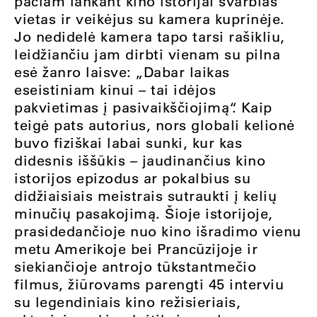
pačiam lankant kino istorijai svarbias
vietas ir veikėjus su kamera kuprinėje.
Jo nedidelė kamera tapo tarsi rašikliu,
leidžiančiu jam dirbti vienam su pilna
esė žanro laisve: „Dabar laikas
eseistiniam kinui – tai idėjos
pakvietimas į pasivaikščiojimą“. Kaip
teigė pats autorius, nors globali kelionė
buvo fiziškai labai sunki, kur kas
didesnis iššūkis – jaudinančius kino
istorijos epizodus ar pokalbius su
didžiaisiais meistrais sutraukti į kelių
minučių pasakojimą. Šioje istorijoje,
prasidedančioje nuo kino išradimo vienu
metu Amerikoje bei Prancūzijoje ir
siekiančioje antrojo tūkstantmečio
filmus, žiūrovams parengti 45 interviu
su legendiniais kino režisieriais,