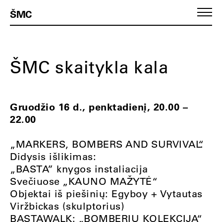
ŠMC
ŠMC skaitykla kala
Gruodžio 16 d., penktadienį, 20.00 –
22.00
„MARKERS, BOMBERS AND SURVIVAL“.
Didysis išlikimas:
„BASTA” knygos instaliacija
Svečiuose „KAUNO MAŽYTĖ“
Objektai iš piešinių: Egyboy + Vytautas
Viržbickas (skulptorius)
BASTAWALK: „BOMBERIŲ KOLEKCIJA“