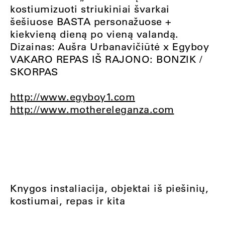
kostiumizuoti striukiniai švarkai
šešiuose BASTA personažuose +
kiekvieną dieną po vieną valandą.
Dizainas: Aušra Urbanavičiūtė x Egyboy
VAKARO REPAS IŠ RAJONO: BONZIK /
SKORPAS
http://www.egyboy1.com
http://www.mothereleganza.com
Knygos instaliacija, objektai iš piešinių,
kostiumai, repas ir kita