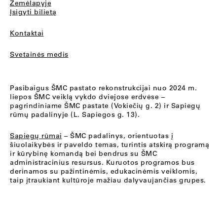
Žemėlapyje
Įsigyti bilietą
Kontaktai
Svetainės medis
Pasibaigus ŠMC pastato rekonstrukcijai nuo 2024 m.
liepos ŠMC veiklą vykdo dviejose erdvėse –
pagrindiniame ŠMC pastate (Vokiečių g. 2) ir Sapiegų
rūmų padalinyje (L. Sapiegos g. 13).
Sapiegų rūmai
– ŠMC padalinys, orientuotas į
šiuolaikybės ir paveldo temas, turintis atskirą programą
ir kūrybinę komandą bei bendrus su ŠMC
administracinius resursus. Kuruotos programos bus
derinamos su pažintinėmis, edukacinėmis veiklomis,
taip įtraukiant kultūroje mažiau dalyvaujančias grupes.