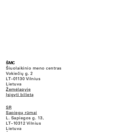
ŠMC
Šiuolaikinio meno centras
Vokiečių g. 2
LT–01130 Vilnius
Lietuva
Žemėlapyje
Įsigyti bilietą
SR
Sapiegų rūmai
L. Sapiegos g. 13,
LT–10312 Vilnius
Lietuva