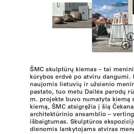
ŠMC skulptūrų kiemas – tai meninin
kūrybos erdvė po atviru dangumi.
naujomis lietuvių ir užsienio men
pastato, tuo metu Dailės parodų r
m. projekte buvo numatyta kiemą sk
kiemą, ŠMC atsigręžia į šią Čekana
architektūrinio ansamblio – vertin
išbaigtumas. Skulptūros ekspozicij
dienomis lankytojams atviras meno