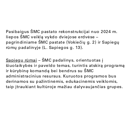
Pasibaigus ŠMC pastato rekonstrukcijai nuo 2024 m.
liepos ŠMC veiklą vykdo dviejose erdvėse –
pagrindiniame ŠMC pastate (Vokiečių g. 2) ir Sapiegų
rūmų padalinyje (L. Sapiegos g. 13).
Sapiegų rūmai
– ŠMC padalinys, orientuotas į
šiuolaikybės ir paveldo temas, turintis atskirą programą
ir kūrybinę komandą bei bendrus su ŠMC
administracinius resursus. Kuruotos programos bus
derinamos su pažintinėmis, edukacinėmis veiklomis,
taip įtraukiant kultūroje mažiau dalyvaujančias grupes.