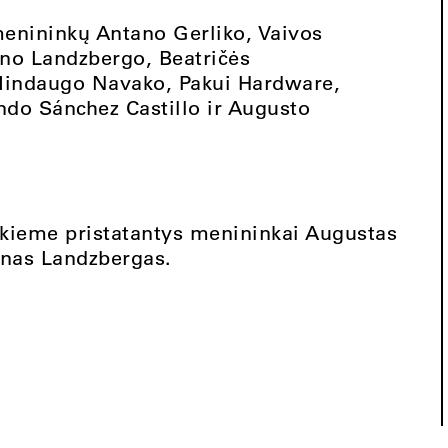
enininkų Antano Gerliko, Vaivos
ino Landzbergo, Beatričės
Mindaugo Navako, Pakui Hardware,
ndo Sánchez Castillo ir Augusto
 kieme pristatantys menininkai Augustas
inas Landzbergas.