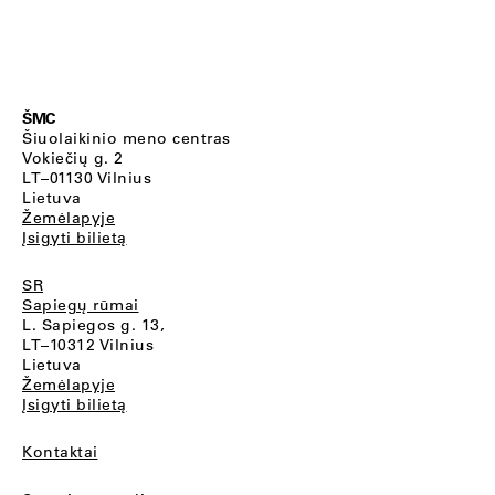
ŠMC
Šiuolaikinio meno centras
Vokiečių g. 2
LT–01130 Vilnius
Lietuva
Žemėlapyje
Įsigyti bilietą
SR
Sapiegų rūmai
L. Sapiegos g. 13,
LT–10312 Vilnius
Lietuva
Žemėlapyje
Įsigyti bilietą
Kontaktai