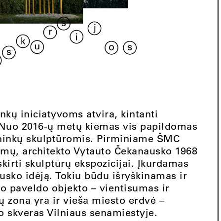
kų iniciatyvoms atvira, kintanti
 Nuo 2016-ų metų kiemas vis papildomas
ininkų skulptūromis. Pirminiame ŠMC
ūmų, architekto Vytauto Čekanausko 1968
irti skulptūrų ekspozicijai. Įkurdamas
usko idėją. Tokiu būdu išryškinamas ir
go paveldo objekto – vientisumas ir
ų zona yra ir vieša miesto erdvė –
 skveras Vilniaus senamiestyje.