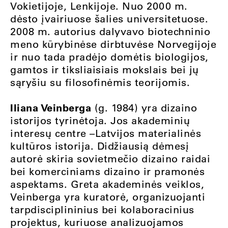
Vokietijoje, Lenkijoje. Nuo 2000 m.
dėsto įvairiuose šalies universitetuose.
2008 m. autorius dalyvavo biotechninio
meno kūrybinėse dirbtuvėse Norvegijoje
ir nuo tada pradėjo domėtis biologijos,
gamtos ir tiksliaisiais mokslais bei jų
sąryšiu su filosofinėmis teorijomis.
Iliana Veinberga
(g. 1984) yra dizaino
istorijos tyrinėtoja. Jos akademinių
interesų centre –Latvijos materialinės
kultūros istorija. Didžiausią dėmesį
autorė skiria sovietmečio dizaino raidai
bei komerciniams dizaino ir pramonės
aspektams. Greta akademinės veiklos,
Veinberga yra kuratorė, organizuojanti
tarpdisciplininius bei kolaboracinius
projektus, kuriuose analizuojamos