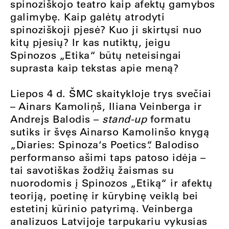
spinoziškojo teatro kaip afektų gamybos
galimybę. Kaip galėtų atrodyti
spinoziškoji pjesė? Kuo ji skirtųsi nuo
kitų pjesių? Ir kas nutiktų, jeigu
Spinozos „Etika“ būtų neteisingai
suprasta kaip tekstas apie meną?
Liepos 4 d. ŠMC skaitykloje trys svečiai
– Ainars Kamoliņš, Iliana Veinberga ir
Andrejs Balodis –
stand-up
formatu
sutiks ir švęs Ainarso Kamolinšo knygą
„Diaries: Spinoza‘s Poetics“. Balodiso
performanso ašimi taps patoso idėja –
tai savotiškas žodžių žaismas su
nuorodomis į Spinozos „Etiką“ ir afektų
teoriją, poetinę ir kūrybinę veiklą bei
estetinį kūrinio patyrimą. Veinberga
analizuos Latvijoje tarpukariu vykusias