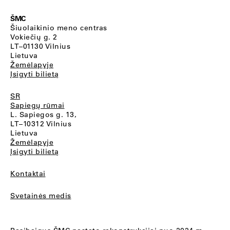
ŠMC
Šiuolaikinio meno centras
Vokiečių g. 2
LT–01130 Vilnius
Lietuva
Žemėlapyje
Įsigyti bilietą
SR
Sapiegų rūmai
L. Sapiegos g. 13,
LT–10312 Vilnius
Lietuva
Žemėlapyje
Įsigyti bilietą
Kontaktai
Svetainės medis