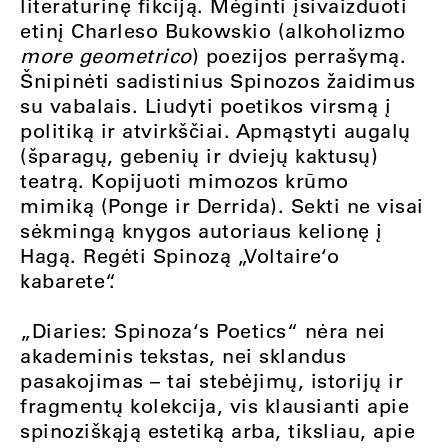
literatūrinę fikciją. Mėginti įsivaizduoti
etinį Charleso Bukowskio (alkoholizmo
more geometrico
) poezijos perrašymą.
Šnipinėti sadistinius Spinozos žaidimus
su vabalais. Liudyti poetikos virsmą į
politiką ir atvirkščiai. Apmąstyti augalų
(šparagų, gebenių ir dviejų kaktusų)
teatrą. Kopijuoti mimozos krūmo
mimiką (Ponge ir Derrida). Sekti ne visai
sėkmingą knygos autoriaus kelionę į
Hagą. Regėti Spinozą „Voltaire‘o
kabarete“.
„Diaries: Spinoza‘s Poetics“ nėra nei
akademinis tekstas, nei sklandus
pasakojimas – tai stebėjimų, istorijų ir
fragmentų kolekcija, vis klausianti apie
spinoziškąją estetiką arba, tiksliau, apie