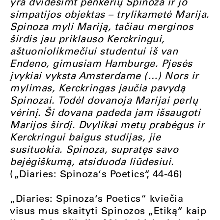
yra dvidešimt penkerių Spinoza ir jo
simpatijos objektas – trylikametė Marija.
Spinoza myli Mariją, tačiau merginos
širdis jau priklauso Kerckringui,
aštuoniolikmečiui studentui iš van
Endeno, gimusiam Hamburge. Pjesės
įvykiai vyksta Amsterdame (…) Nors ir
mylimas, Kerckringas jaučia pavydą
Spinozai. Todėl dovanoja Marijai perlų
vėrinį. Ši dovana padeda jam išsaugoti
Marijos širdį. Dvylikai metų prabėgus ir
Kerckringui baigus studijas, jie
susituokia. Spinoza, supratęs savo
bejėgiškumą, atsiduoda liūdesiui.
(„Diaries: Spinoza‘s Poetics“, 44-46)
„Diaries: Spinoza‘s Poetics“ kviečia
visus mus skaityti Spinozos „Etiką“ kaip