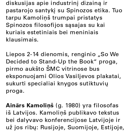
diskusijas apie industrinį dizainą ir
pastarojo santykį su Spinozos etika. Tuo
tarpu Kamoliņš trumpai pristatys
Spinozos filosofijos sąsajas su kai
kuriais estetiniais bei meniniais
klausimais.
Liepos 2-14 dienomis, renginio „So We
Decided to Stand-Up the Book“ proga,
pirmo aukšto ŠMC vitrinose bus
eksponuojami Olios Vasiljevos plakatai,
sukurti specialiai knygos sutiktuvių
proga.
Ainārs Kamoliņš
(g. 1980) yra filosofas
iš Latvijos. Kamoliņš publikavo tekstus
bei dalyvavo konferencijose Latvijoje ir
už jos ribų: Rusijoje, Suomijoje, Estijoje,