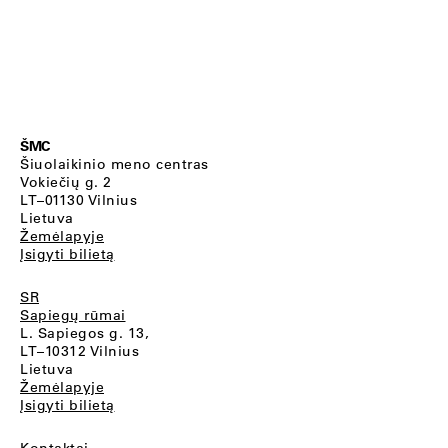
ŠMC
Šiuolaikinio meno centras
Vokiečių g. 2
LT–01130 Vilnius
Lietuva
Žemėlapyje
Įsigyti bilietą
SR
Sapiegų rūmai
L. Sapiegos g. 13,
LT–10312 Vilnius
Lietuva
Žemėlapyje
Įsigyti bilietą