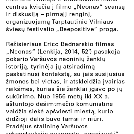
centras kviečia į filmo „Neonas“ seansą
ir diskusiją – pirmąjį renginį,
organizuojamą Tarptautinio Vilniaus
šviesų festivalio „Beepositive“ proga.
Režisieriaus Erico Bednarskio filmas
„Neonas“ (Lenkija, 2014, 52′) pasakoja
pokario Varšuvos neoninių ženklų
istoriją, tyrinėja jų atsiradimą
paskatinusį kontekstą, su jais susijusius
žmones bei vietas, ir atskleidžia įvairias
reikšmes, kurias šie ženklai įgavo po jų
sukūrimo. Nuo 1956 metų iki XX a.
aštuntojo dešimtmečio komunistinė
valdžia siekė apšviesti miestą, kurio
didžioji dalis buvo tamsi ir niūri.
Pradėjus stalininę Varšuvos
rekonstrukciją nuspręsta „neonizuoti“