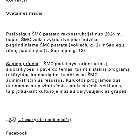
Kontaktai
Svetainės medis
Pasibaigus ŠMC pastato rekonstrukcijai nuo 2024 m.
liepos ŠMC veiklą vykdo dviejose erdvėse –
pagrindiniame ŠMC pastate (Vokiečių g. 2) ir Sapiegų
rūmų padalinyje (L. Sapiegos g. 13).
Sapiegų rūmai
– ŠMC padalinys, orientuotas į
šiuolaikybės ir paveldo temas, turintis atskirą programą
ir kūrybinę komandą bei bendrus su ŠMC
administracinius resursus. Kuruotos programos bus
derinamos su pažintinėmis, edukacinėmis veiklomis,
taip įtraukiant kultūroje mažiau dalyvaujančias grupes.
Užsisakykite naujienlaiškį
Facebook