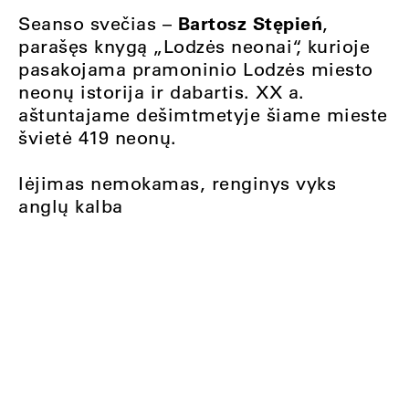
Bartosz Stępień
Seanso svečias –
,
parašęs knygą „Lodzės neonai“, kurioje
pasakojama pramoninio Lodzės miesto
neonų istorija ir dabartis. XX a.
aštuntajame dešimtmetyje šiame mieste
švietė 419 neonų.
Iėjimas nemokamas, renginys vyks
anglų kalba