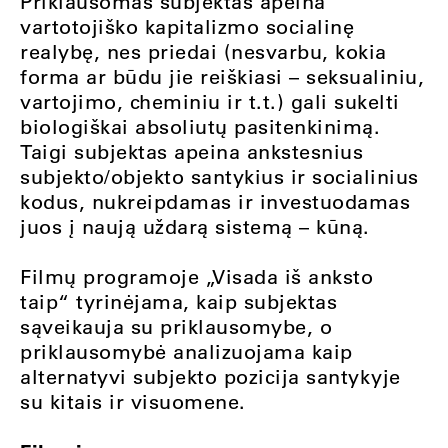
Priklausomas subjektas apeina
vartotojiško kapitalizmo socialinę
realybę, nes priedai (nesvarbu, kokia
forma ar būdu jie reiškiasi – seksualiniu,
vartojimo, cheminiu ir t.t.) gali sukelti
biologiškai absoliutų pasitenkinimą.
Taigi subjektas apeina ankstesnius
subjekto/objekto santykius ir socialinius
kodus, nukreipdamas ir investuodamas
juos į naują uždarą sistemą – kūną.
Filmų programoje „Visada iš anksto
taip“ tyrinėjama, kaip subjektas
sąveikauja su priklausomybe, o
priklausomybė analizuojama kaip
alternatyvi subjekto pozicija santykyje
su kitais ir visuomene.