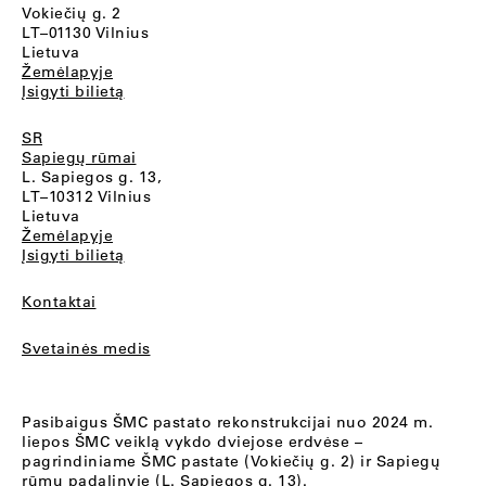
Vokiečių g. 2
LT–01130 Vilnius
Lietuva
Žemėlapyje
Įsigyti bilietą
SR
Sapiegų rūmai
L. Sapiegos g. 13,
LT–10312 Vilnius
Lietuva
Žemėlapyje
Įsigyti bilietą
Kontaktai
Svetainės medis
Pasibaigus ŠMC pastato rekonstrukcijai nuo 2024 m.
liepos ŠMC veiklą vykdo dviejose erdvėse –
pagrindiniame ŠMC pastate (Vokiečių g. 2) ir Sapiegų
rūmų padalinyje (L. Sapiegos g. 13).