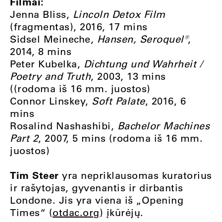
Filmai:
Jenna Bliss,
Lincoln Detox Film
(fragmentas), 2016, 17 mins
Sidsel Meineche,
Hansen, Seroquel®
,
2014, 8 mins
Peter Kubelka,
Dichtung und Wahrheit /
Poetry and Truth
, 2003, 13 mins
((rodoma iš 16 mm. juostos)
Connor Linskey,
Soft Palate
, 2016, 6
mins
Rosalind Nashashibi,
Bachelor Machines
Part 2
, 2007, 5 mins (rodoma iš 16 mm.
juostos)
Tim Steer
yra nepriklausomas kuratorius
ir rašytojas, gyvenantis ir dirbantis
Londone. Jis yra viena iš „Opening
Times“ (
otdac.org
) įkūrėjų.