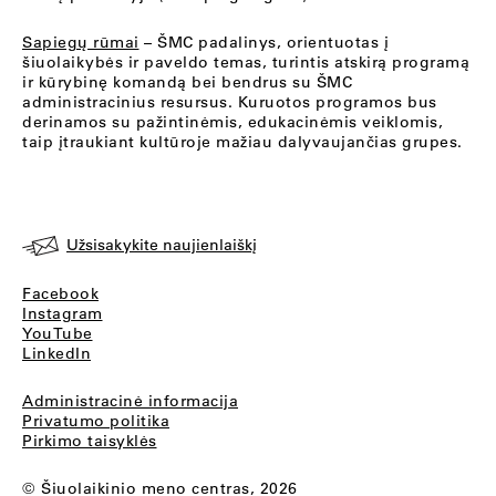
Sapiegų rūmai
– ŠMC padalinys, orientuotas į
šiuolaikybės ir paveldo temas, turintis atskirą programą
ir kūrybinę komandą bei bendrus su ŠMC
administracinius resursus. Kuruotos programos bus
derinamos su pažintinėmis, edukacinėmis veiklomis,
taip įtraukiant kultūroje mažiau dalyvaujančias grupes.
Užsisakykite naujienlaiškį
Facebook
Instagram
YouTube
LinkedIn
Administracinė informacija
Privatumo politika
Pirkimo taisyklės
© Šiuolaikinio meno centras, 2026