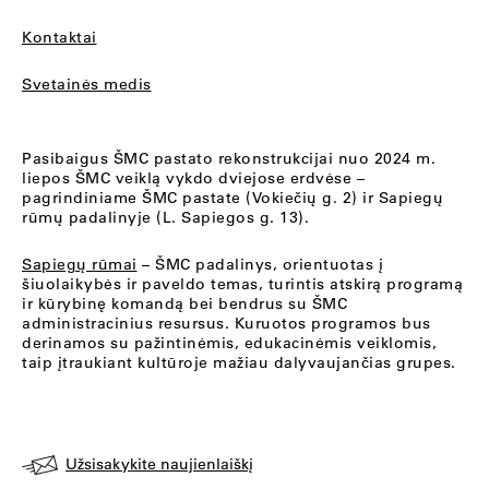
Kontaktai
Svetainės medis
Pasibaigus ŠMC pastato rekonstrukcijai nuo 2024 m.
liepos ŠMC veiklą vykdo dviejose erdvėse –
pagrindiniame ŠMC pastate (Vokiečių g. 2) ir Sapiegų
rūmų padalinyje (L. Sapiegos g. 13).
Sapiegų rūmai
– ŠMC padalinys, orientuotas į
šiuolaikybės ir paveldo temas, turintis atskirą programą
ir kūrybinę komandą bei bendrus su ŠMC
administracinius resursus. Kuruotos programos bus
derinamos su pažintinėmis, edukacinėmis veiklomis,
taip įtraukiant kultūroje mažiau dalyvaujančias grupes.
Užsisakykite naujienlaiškį