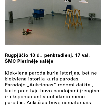
Rugpjūčio 10 d., penktadienį, 17 val.
ŠMC Pietinėje salėje
Kiekviena paroda kuria istorijas, bet ne
kiekviena istorija kuria parodas.
Parodoje „Aukcionas“ rodomi daiktai,
kurie praeityje buvo naudojami įrengiant
ir eksponuojant šiuolaikinio meno
parodas. Anksčiau buvę nematomais