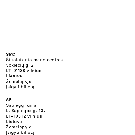
ŠMC
Šiuolaikinio meno centras
Vokiečių g. 2
LT–01130 Vilnius
Lietuva
Žemėlapyje
Įsigyti bilietą
SR
Sapiegų rūmai
L. Sapiegos g. 13,
LT–10312 Vilnius
Lietuva
Žemėlapyje
Įsigyti bilietą