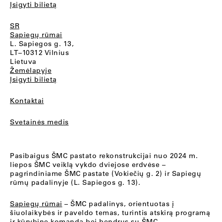
Įsigyti bilietą
SR
Sapiegų rūmai
L. Sapiegos g. 13,
LT–10312 Vilnius
Lietuva
Žemėlapyje
Įsigyti bilietą
Kontaktai
Svetainės medis
Pasibaigus ŠMC pastato rekonstrukcijai nuo 2024 m.
liepos ŠMC veiklą vykdo dviejose erdvėse –
pagrindiniame ŠMC pastate (Vokiečių g. 2) ir Sapiegų
rūmų padalinyje (L. Sapiegos g. 13).
Sapiegų rūmai
– ŠMC padalinys, orientuotas į
šiuolaikybės ir paveldo temas, turintis atskirą programą
ir kūrybinę komandą bei bendrus su ŠMC