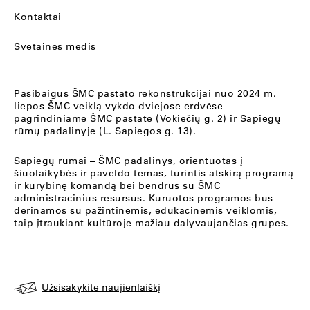
Kontaktai
Svetainės medis
Pasibaigus ŠMC pastato rekonstrukcijai nuo 2024 m.
liepos ŠMC veiklą vykdo dviejose erdvėse –
pagrindiniame ŠMC pastate (Vokiečių g. 2) ir Sapiegų
rūmų padalinyje (L. Sapiegos g. 13).
Sapiegų rūmai
– ŠMC padalinys, orientuotas į
šiuolaikybės ir paveldo temas, turintis atskirą programą
ir kūrybinę komandą bei bendrus su ŠMC
administracinius resursus. Kuruotos programos bus
derinamos su pažintinėmis, edukacinėmis veiklomis,
taip įtraukiant kultūroje mažiau dalyvaujančias grupes.
Užsisakykite naujienlaiškį