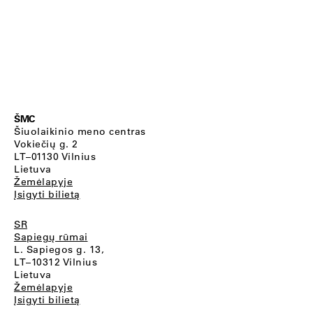
ŠMC
Šiuolaikinio meno centras
Vokiečių g. 2
LT–01130 Vilnius
Lietuva
Žemėlapyje
Įsigyti bilietą
SR
Sapiegų rūmai
L. Sapiegos g. 13,
LT–10312 Vilnius
Lietuva
Žemėlapyje
Įsigyti bilietą