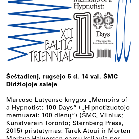
Šeštadienį, rugsėjo 5 d. 14 val. ŠMC
Didžiojoje salėje
Marcoso Lutyenso knygos „Memoirs of
a Hypnotist: 100 Days“ („Hipnotizuotojo
memuarai: 100 dienų“) (ŠMC, Vilnius;
Kunstverein Toronto; Sternberg Press,
2015) pristatymas: Tarek Atoui ir Morten
Morbye Halvorsen garsu keliauja per