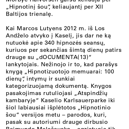
„Hipnotinį šou“, keliaujantį per XII
Baltijos trienalę.
Kai Marcos Lutyens 2012 m. iš Los
Andželo atvyko į Kaselį, jis dar ne ką
nutuokė apie 340 hipnozės seansų,
kuriuos per sekančias šimtą dienų patirs
drauge su „dOCUMENTA(13)“
lankytojais. Nežinojo ir to, kad parašys
knygą „Hipnotizuotojo memuarai: 100
dienų“, intymų ir sunkiai
kategorizuojamą dokumentą. Knygos
pasakojimas rutuliojasi „Atspindžių
kambaryje“ Kaselio Karlsauerparke iki
šiol labiausiai išplėtotos „Hipnotinio
šou“ versijos metu – parodos, kuri,
pasak su autoriumi drauge dirbusio
Raimundo Malašausko, „egzistuoja tik