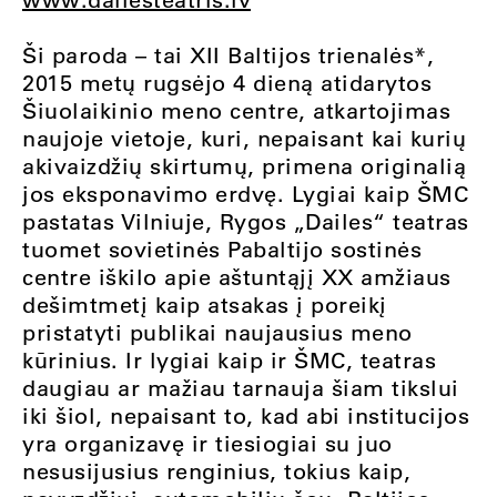
Ši paroda – tai XII Baltijos trienalės*,
2015 metų rugsėjo 4 dieną atidarytos
Šiuolaikinio meno centre, atkartojimas
naujoje vietoje, kuri, nepaisant kai kurių
akivaizdžių skirtumų, primena originalią
jos eksponavimo erdvę. Lygiai kaip ŠMC
pastatas Vilniuje, Rygos „Dailes“ teatras
tuomet sovietinės Pabaltijo sostinės
centre iškilo apie aštuntąjį XX amžiaus
dešimtmetį kaip atsakas į poreikį
pristatyti publikai naujausius meno
kūrinius. Ir lygiai kaip ir ŠMC, teatras
daugiau ar mažiau tarnauja šiam tikslui
iki šiol, nepaisant to, kad abi institucijos
yra organizavę ir tiesiogiai su juo
nesusijusius renginius, tokius kaip,