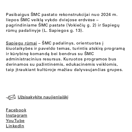
Pasibaigus ŠMC pastato rekonstrukcijai nuo 2024 m.
liepos ŠMC veiklą vykdo dviejose erdvėse –
pagrindiniame ŠMC pastate (Vokiečių g. 2) ir Sapiegų
rūmų padalinyje (L. Sapiegos g. 13).
Sapiegų rūmai
– ŠMC padalinys, orientuotas į
šiuolaikybės ir paveldo temas, turintis atskirą programą
ir kūrybinę komandą bei bendrus su ŠMC
administracinius resursus. Kuruotos programos bus
derinamos su pažintinėmis, edukacinėmis veiklomis,
taip įtraukiant kultūroje mažiau dalyvaujančias grupes.
Užsisakykite naujienlaiškį
Facebook
Instagram
YouTube
LinkedIn