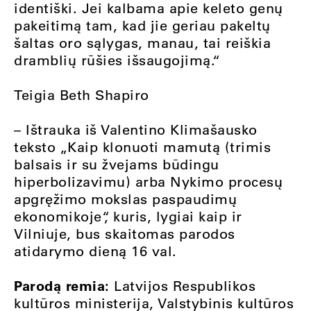
identiški. Jei kalbama apie keleto genų
pakeitimą tam, kad jie geriau pakeltų
šaltas oro sąlygas, manau, tai reiškia
dramblių rūšies išsaugojimą.“
Teigia Beth Shapiro
– Ištrauka iš Valentino Klimašausko
teksto „Kaip klonuoti mamutą (trimis
balsais ir su žvejams būdingu
hiperbolizavimu) arba Nykimo procesų
apgręžimo mokslas paspaudimų
ekonomikoje“, kuris, lygiai kaip ir
Vilniuje, bus skaitomas parodos
atidarymo dieną 16 val.
Parodą remia:
Latvijos Respublikos
kultūros ministerija, Valstybinis kultūros