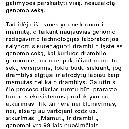
galimybės perskaityti visą, nesužalotą
genomo seką.
Tad idėja iš esmės yra ne klonuoti
mamutą, o taikant naujausias genomo
redagavimo technologijas laboratorijos
sąlygomis suredaguoti dramblio ląstelės
genomo seką, kai kuriuos dramblio
genomo elementus pakeičiant mamuto
sekų versijomis, tokiu būdu siekiant, jog
dramblys elgtųsi ir atrodytų labiau kaip
mamutas nei kaip dramblys. Galutinis
šio proceso tikslas turėtų būti prarasto
tundros ekosistemos produktyvumo
atkūrimas. Tik tai nėra nei klonavimas,
nei, atsargiau vartojant žodžius,
atkūrimas. „Mamutų ir dramblių
genomai yra 99-iais nuošimčiais