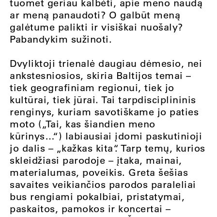
tuomet geriau kalbėti, apie meno naudą
ar meną panaudoti? O galbūt meną
galėtume palikti ir visiškai nuošaly?
Pabandykim sužinoti.
Dvyliktoji trienalė daugiau dėmesio, nei
ankstesniosios, skiria Baltijos temai –
tiek geografiniam regionui, tiek jo
kultūrai, tiek jūrai. Tai tarpdisciplininis
renginys, kuriam savotiškame jo paties
moto („Tai, kas šiandien meno
kūrinys…“) labiausiai įdomi paskutinioji
jo dalis – „kažkas kita“. Tarp temų, kurios
skleidžiasi parodoje – įtaka, mainai,
materialumas, poveikis. Greta šešias
savaites veikiančios parodos paraleliai
bus rengiami pokalbiai, pristatymai,
paskaitos, pamokos ir koncertai –