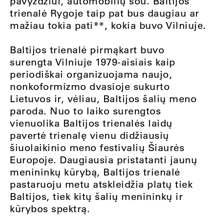
pavyzdžiui, automobilių šou. Baltijos
trienalė Rygoje taip pat bus daugiau ar
mažiau tokia pati**, kokia buvo Vilniuje.
Baltijos trienalė pirmąkart buvo
surengta Vilniuje 1979-aisiais kaip
periodiškai organizuojama naujo,
nonkoformizmo dvasioje sukurto
Lietuvos ir, vėliau, Baltijos šalių meno
paroda. Nuo to laiko surengtos
vienuolika Baltijos trienalės laidų
pavertė trienalę vienu didžiausių
šiuolaikinio meno festivalių Šiaurės
Europoje. Daugiausia pristatanti jaunų
menininkų kūrybą, Baltijos trienalė
pastaruoju metu atskleidžia platų tiek
Baltijos, tiek kitų šalių menininkų ir
kūrybos spektrą.