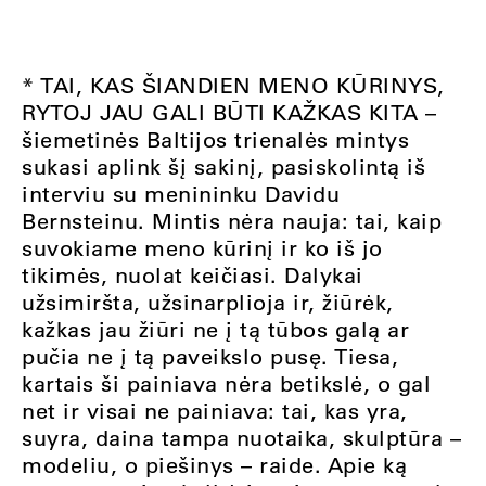
* TAI, KAS ŠIANDIEN MENO KŪRINYS,
RYTOJ JAU GALI BŪTI KAŽKAS KITA –
šiemetinės Baltijos trienalės mintys
sukasi aplink šį sakinį, pasiskolintą iš
interviu su menininku Davidu
Bernsteinu. Mintis nėra nauja: tai, kaip
suvokiame meno kūrinį ir ko iš jo
tikimės, nuolat keičiasi. Dalykai
užsimiršta, užsinarplioja ir, žiūrėk,
kažkas jau žiūri ne į tą tūbos galą ar
pučia ne į tą paveikslo pusę. Tiesa,
kartais ši painiava nėra betikslė, o gal
net ir visai ne painiava: tai, kas yra,
suyra, daina tampa nuotaika, skulptūra –
modeliu, o piešinys – raide. Apie ką