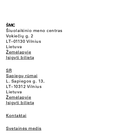
ŠMC
Šiuolaikinio meno centras
Vokiečių g. 2
LT–01130 Vilnius
Lietuva
Žemėlapyje
Įsigyti bilietą
SR
Sapiegų rūmai
L. Sapiegos g. 13,
LT–10312 Vilnius
Lietuva
Žemėlapyje
Įsigyti bilietą
Kontaktai
Svetainės medis