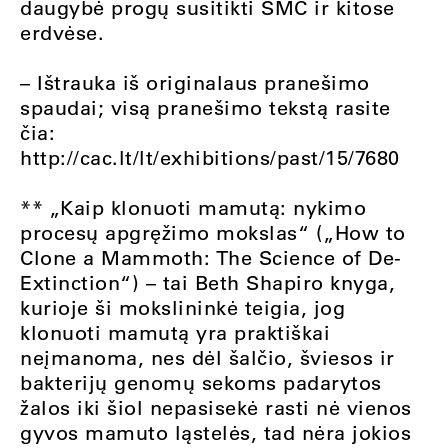
daugybė progų susitikti ŠMC ir kitose
erdvėse.
– Ištrauka iš originalaus pranešimo
spaudai; visą pranešimo tekstą rasite
čia:
http://cac.lt/lt/exhibitions/past/15/7680
** „Kaip klonuoti mamutą: nykimo
procesų apgręžimo mokslas“ („How to
Clone a Mammoth: The Science of De-
Extinction“) – tai Beth Shapiro knyga,
kurioje ši mokslininkė teigia, jog
klonuoti mamutą yra praktiškai
neįmanoma, nes dėl šalčio, šviesos ir
bakterijų genomų sekoms padarytos
žalos iki šiol nepasisekė rasti nė vienos
gyvos mamuto ląstelės, tad nėra jokios