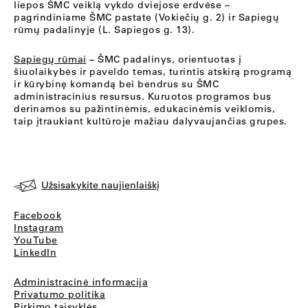
liepos ŠMC veiklą vykdo dviejose erdvėse –
pagrindiniame ŠMC pastate (Vokiečių g. 2) ir Sapiegų
rūmų padalinyje (L. Sapiegos g. 13).
Sapiegų rūmai
– ŠMC padalinys, orientuotas į
šiuolaikybės ir paveldo temas, turintis atskirą programą
ir kūrybinę komandą bei bendrus su ŠMC
administracinius resursus. Kuruotos programos bus
derinamos su pažintinėmis, edukacinėmis veiklomis,
taip įtraukiant kultūroje mažiau dalyvaujančias grupes.
Užsisakykite naujienlaiškį
Facebook
Instagram
YouTube
LinkedIn
Administracinė informacija
Privatumo politika
Pirkimo taisyklės