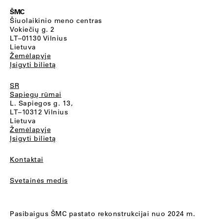
ŠMC
Šiuolaikinio meno centras
Vokiečių g. 2
LT–01130 Vilnius
Lietuva
Žemėlapyje
Įsigyti bilietą
SR
Sapiegų rūmai
L. Sapiegos g. 13,
LT–10312 Vilnius
Lietuva
Žemėlapyje
Įsigyti bilietą
Kontaktai
Svetainės medis
Pasibaigus ŠMC pastato rekonstrukcijai nuo 2024 m.