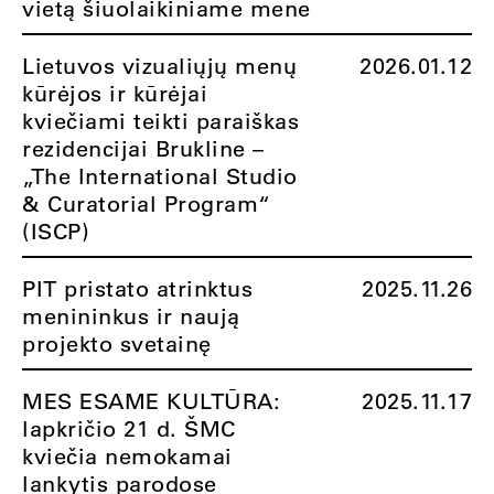
vietą šiuolaikiniame mene
Lietuvos vizualiųjų menų
2026.01.12
kūrėjos ir kūrėjai
kviečiami teikti paraiškas
rezidencijai Brukline –
„The International Studio
& Curatorial Program“
(ISCP)
PIT pristato atrinktus
2025.11.26
menininkus ir naują
projekto svetainę
MES ESAME KULTŪRA:
2025.11.17
lapkričio 21 d. ŠMC
kviečia nemokamai
lankytis parodose