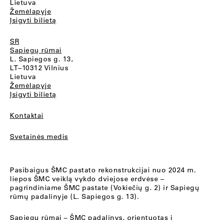
Lietuva
Žemėlapyje
Įsigyti bilietą
SR
Sapiegų rūmai
L. Sapiegos g. 13,
LT–10312 Vilnius
Lietuva
Žemėlapyje
Įsigyti bilietą
Kontaktai
Svetainės medis
Pasibaigus ŠMC pastato rekonstrukcijai nuo 2024 m.
liepos ŠMC veiklą vykdo dviejose erdvėse –
pagrindiniame ŠMC pastate (Vokiečių g. 2) ir Sapiegų
rūmų padalinyje (L. Sapiegos g. 13).
Sapiegų rūmai
– ŠMC padalinys, orientuotas į