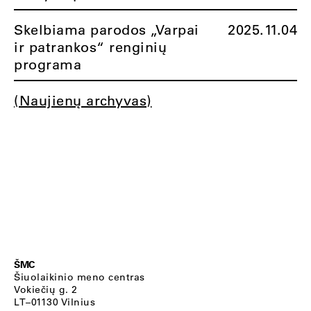
Skelbiama parodos „Varpai
2025.11.04
ir patrankos“ renginių
programa
(Naujienų archyvas)
ŠMC
Šiuolaikinio meno centras
Vokiečių g. 2
LT–01130 Vilnius