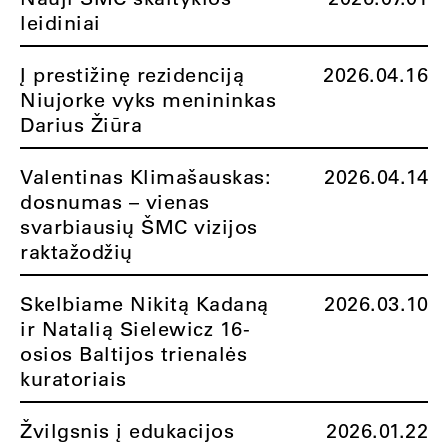
leidiniai
Į prestižinę rezidenciją
2026.04.16
Niujorke vyks menininkas
Darius Žiūra
Valentinas Klimašauskas:
2026.04.14
dosnumas – vienas
svarbiausių ŠMC vizijos
raktažodžių
Skelbiame Nikitą Kadaną
2026.03.10
ir Natalią Sielewicz 16-
osios Baltijos trienalės
kuratoriais
Žvilgsnis į edukacijos
2026.01.22