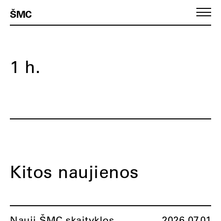
ŠMC
1 h.
Kitos naujienos
Nauji ŠMC skaityklos
2026.07.01