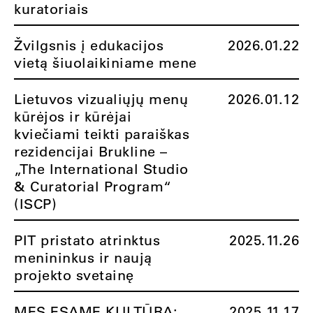
kuratoriais
Žvilgsnis į edukacijos
2026.01.22
vietą šiuolaikiniame mene
Lietuvos vizualiųjų menų
2026.01.12
kūrėjos ir kūrėjai
kviečiami teikti paraiškas
rezidencijai Brukline –
„The International Studio
& Curatorial Program“
(ISCP)
PIT pristato atrinktus
2025.11.26
menininkus ir naują
projekto svetainę
MES ESAME KULTŪRA:
2025.11.17