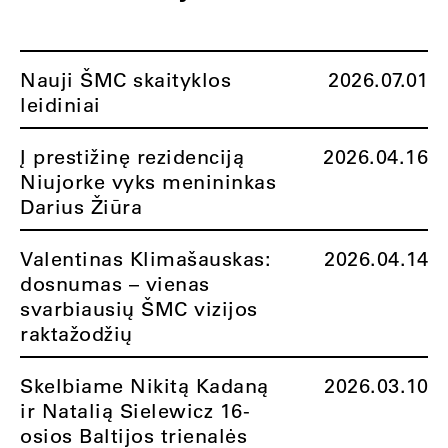
Nauji ŠMC skaityklos
2026.07.01
leidiniai
Į prestižinę rezidenciją
2026.04.16
Niujorke vyks menininkas
Darius Žiūra
Valentinas Klimašauskas:
2026.04.14
dosnumas – vienas
svarbiausių ŠMC vizijos
raktažodžių
Skelbiame Nikitą Kadaną
2026.03.10
ir Natalią Sielewicz 16-
osios Baltijos trienalės