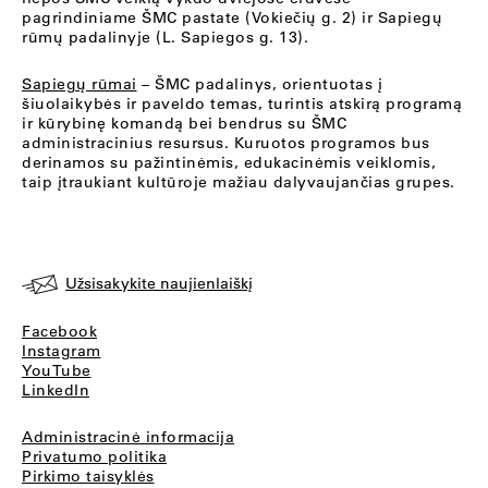
pagrindiniame ŠMC pastate (Vokiečių g. 2) ir Sapiegų
rūmų padalinyje (L. Sapiegos g. 13).
Sapiegų rūmai
– ŠMC padalinys, orientuotas į
šiuolaikybės ir paveldo temas, turintis atskirą programą
ir kūrybinę komandą bei bendrus su ŠMC
administracinius resursus. Kuruotos programos bus
derinamos su pažintinėmis, edukacinėmis veiklomis,
taip įtraukiant kultūroje mažiau dalyvaujančias grupes.
Užsisakykite naujienlaiškį
Facebook
Instagram
YouTube
LinkedIn
Administracinė informacija
Privatumo politika
Pirkimo taisyklės