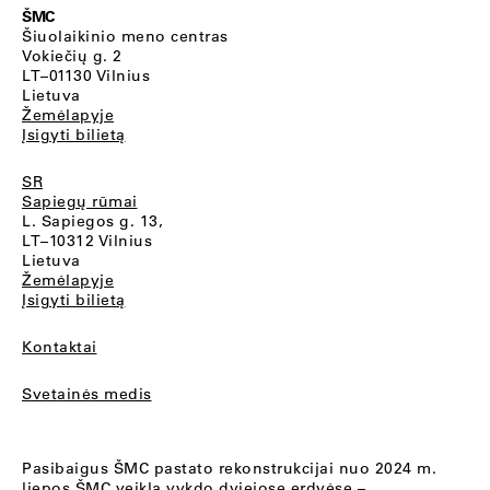
ŠMC
Šiuolaikinio meno centras
Vokiečių g. 2
LT–01130 Vilnius
Lietuva
Žemėlapyje
Įsigyti bilietą
SR
Sapiegų rūmai
L. Sapiegos g. 13,
LT–10312 Vilnius
Lietuva
Žemėlapyje
Įsigyti bilietą
Kontaktai
Svetainės medis
Pasibaigus ŠMC pastato rekonstrukcijai nuo 2024 m.
liepos ŠMC veiklą vykdo dviejose erdvėse –