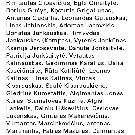
Rimtautas Gibavičius, Eglė Gineitytė,
Darius Girčys, Kęstutis Grigaliūnas,
Antanas Gudaitis, Leonardas Gutauskas,
Linas Jablonskis, Adomas Jacovskis,
Donatas Jankauskas, Rimvydas
Jankauskas (Kampas), Vytenis Jankūnas,
Ksenija Jeroševaitė, Danutė Jonkaitytė,
Patricija Jurkšaitytė, Vytautas
Kalinauskas, Gediminas Karalius, Dalia
Kasčiūnaitė, Rūta Katiliūtė, Leonas
Katinas, Linas Katinas, Vincas
Kisarauskas, Saulė Kisarauskienė,
Giedrius Kumetaitis, Algimantas Jonas
Kuras, Stanislovas Kuzma, Algis
Lankelis, Dainiu Liškevičius, Česlovas
Lukenskas, Gintaras Makarevičius,
Vilmantas Marcinkevičius, antanas
Martinaitis, Patras Mazūras, Deimantas