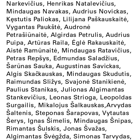
Narkevičius, Henrikas Natalevičius,
Mindaugas Navakas, Audrius Novickas,
Kęstutis Paliokas, Lilijana Paškauskaitė,
Vygantas Paukštė, Audronė
Petrašiūnaitė, Algirdas Petrulis, Audrius
Puipa, Artūras Raila, Ėglė Rakauskaitė,
Aistė Ramūnaitė, Mindaugas Ratavičius,
Petras Repšys, Edmundas Saladžius,
Šarūnas Sauka, Augustinas Savickas,
Algis Skačkauskas, Mindaugas Skudutis,
Raimundas Sližys, Svajonė Stanikienė,
Paulius Stanikas, Julionas Algimantas
Stankevičius, Leonas Strioga, Leopoldas
Surgailis, Mikalojus Šalkauskas,Arvydas
Šaltenis, Steponas Šarapovas, Vytautas
Šerys, Ignas Šimelis, Mindaugas Šnipas,
Rimantas Šulskis, Jonas Švažas,
Algimantas Švėgžda, Simonas Tarvydas,