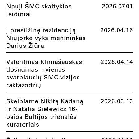
Nauji ŠMC skaityklos
2026.07.01
leidiniai
Į prestižinę rezidenciją
2026.04.16
Niujorke vyks menininkas
Darius Žiūra
Valentinas Klimašauskas:
2026.04.14
dosnumas – vienas
svarbiausių ŠMC vizijos
raktažodžių
Skelbiame Nikitą Kadaną
2026.03.10
ir Natalią Sielewicz 16-
osios Baltijos trienalės
kuratoriais