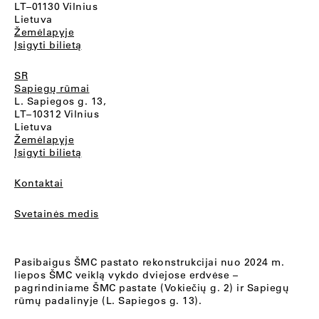
LT–01130 Vilnius
Lietuva
Žemėlapyje
Įsigyti bilietą
SR
Sapiegų rūmai
L. Sapiegos g. 13,
LT–10312 Vilnius
Lietuva
Žemėlapyje
Įsigyti bilietą
Kontaktai
Svetainės medis
Pasibaigus ŠMC pastato rekonstrukcijai nuo 2024 m.
liepos ŠMC veiklą vykdo dviejose erdvėse –
pagrindiniame ŠMC pastate (Vokiečių g. 2) ir Sapiegų
rūmų padalinyje (L. Sapiegos g. 13).