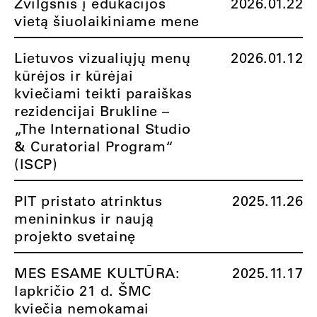
Žvilgsnis į edukacijos
2026.01.22
vietą šiuolaikiniame mene
Lietuvos vizualiųjų menų
2026.01.12
kūrėjos ir kūrėjai
kviečiami teikti paraiškas
rezidencijai Brukline –
„The International Studio
& Curatorial Program“
(ISCP)
PIT pristato atrinktus
2025.11.26
menininkus ir naują
projekto svetainę
MES ESAME KULTŪRA:
2025.11.17
lapkričio 21 d. ŠMC
kviečia nemokamai