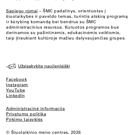
Sapiegų rūmai
– ŠMC padalinys, orientuotas į
šiuolaikybės ir paveldo temas, turintis atskirą programą
ir kūrybinę komandą bei bendrus su ŠMC
administracinius resursus. Kuruotos programos bus
derinamos su pažintinėmis, edukacinėmis veiklomis,
taip įtraukiant kultūroje mažiau dalyvaujančias grupes.
Užsisakykite naujienlaiškį
Facebook
Instagram
YouTube
LinkedIn
Administracinė informacija
Privatumo politika
Pirkimo taisyklės
© Šiuolaikinio meno centras, 2026