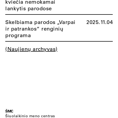
kviečia nemokamai
lankytis parodose
Skelbiama parodos „Varpai
2025.11.04
ir patrankos“ renginių
programa
(Naujienų archyvas)
ŠMC
Šiuolaikinio meno centras