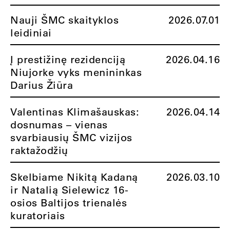
Nauji ŠMC skaityklos
2026.07.01
leidiniai
Į prestižinę rezidenciją
2026.04.16
Niujorke vyks menininkas
Darius Žiūra
Valentinas Klimašauskas:
2026.04.14
dosnumas – vienas
svarbiausių ŠMC vizijos
raktažodžių
Skelbiame Nikitą Kadaną
2026.03.10
ir Natalią Sielewicz 16-
osios Baltijos trienalės
kuratoriais