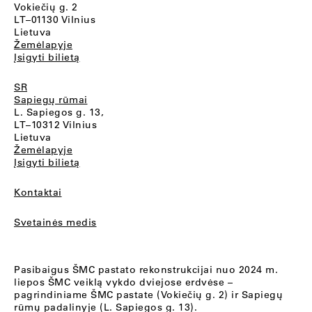
Vokiečių g. 2
LT–01130 Vilnius
Lietuva
Žemėlapyje
Įsigyti bilietą
SR
Sapiegų rūmai
L. Sapiegos g. 13,
LT–10312 Vilnius
Lietuva
Žemėlapyje
Įsigyti bilietą
Kontaktai
Svetainės medis
Pasibaigus ŠMC pastato rekonstrukcijai nuo 2024 m.
liepos ŠMC veiklą vykdo dviejose erdvėse –
pagrindiniame ŠMC pastate (Vokiečių g. 2) ir Sapiegų
rūmų padalinyje (L. Sapiegos g. 13).