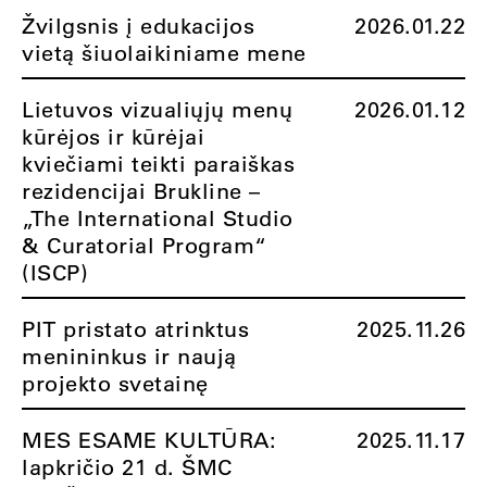
Žvilgsnis į edukacijos
2026.01.22
vietą šiuolaikiniame mene
Lietuvos vizualiųjų menų
2026.01.12
kūrėjos ir kūrėjai
kviečiami teikti paraiškas
rezidencijai Brukline –
„The International Studio
& Curatorial Program“
(ISCP)
PIT pristato atrinktus
2025.11.26
menininkus ir naują
projekto svetainę
MES ESAME KULTŪRA:
2025.11.17
lapkričio 21 d. ŠMC