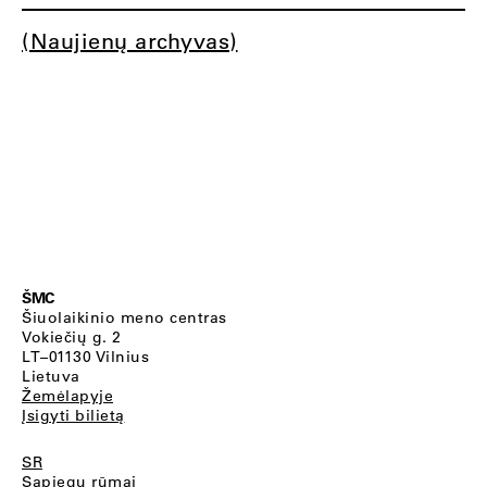
(Naujienų archyvas)
ŠMC
Šiuolaikinio meno centras
Vokiečių g. 2
LT–01130 Vilnius
Lietuva
Žemėlapyje
Įsigyti bilietą
SR
Sapiegų rūmai