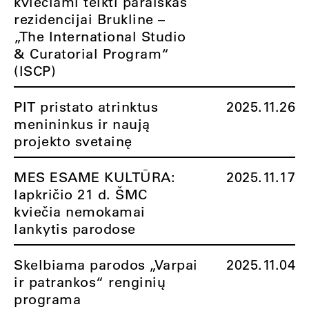
kviečiami teikti paraiškas
rezidencijai Brukline –
„The International Studio
& Curatorial Program“
(ISCP)
PIT pristato atrinktus
2025.11.26
menininkus ir naują
projekto svetainę
MES ESAME KULTŪRA:
2025.11.17
lapkričio 21 d. ŠMC
kviečia nemokamai
lankytis parodose
Skelbiama parodos „Varpai
2025.11.04
ir patrankos“ renginių
programa