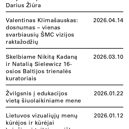
Darius Žiūra
Valentinas Klimašauskas:
2026.04.14
dosnumas – vienas
svarbiausių ŠMC vizijos
raktažodžių
Skelbiame Nikitą Kadaną
2026.03.10
ir Natalią Sielewicz 16-
osios Baltijos trienalės
kuratoriais
Žvilgsnis į edukacijos
2026.01.22
vietą šiuolaikiniame mene
Lietuvos vizualiųjų menų
2026.01.12
kūrėjos ir kūrėjai