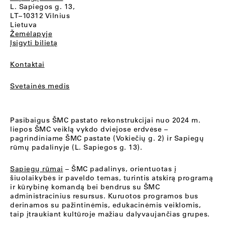
L. Sapiegos g. 13,
LT–10312 Vilnius
Lietuva
Žemėlapyje
Įsigyti bilietą
Kontaktai
Svetainės medis
Pasibaigus ŠMC pastato rekonstrukcijai nuo 2024 m.
liepos ŠMC veiklą vykdo dviejose erdvėse –
pagrindiniame ŠMC pastate (Vokiečių g. 2) ir Sapiegų
rūmų padalinyje (L. Sapiegos g. 13).
Sapiegų rūmai
– ŠMC padalinys, orientuotas į
šiuolaikybės ir paveldo temas, turintis atskirą programą
ir kūrybinę komandą bei bendrus su ŠMC
administracinius resursus. Kuruotos programos bus
derinamos su pažintinėmis, edukacinėmis veiklomis,
taip įtraukiant kultūroje mažiau dalyvaujančias grupes.