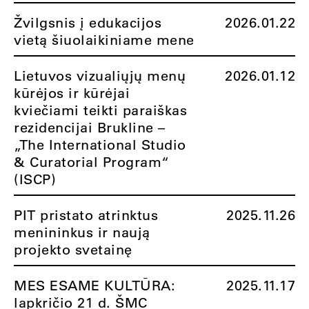
Žvilgsnis į edukacijos
2026.01.22
vietą šiuolaikiniame mene
Lietuvos vizualiųjų menų
2026.01.12
kūrėjos ir kūrėjai
kviečiami teikti paraiškas
rezidencijai Brukline –
„The International Studio
& Curatorial Program“
(ISCP)
PIT pristato atrinktus
2025.11.26
menininkus ir naują
projekto svetainę
MES ESAME KULTŪRA:
2025.11.17
lapkričio 21 d. ŠMC