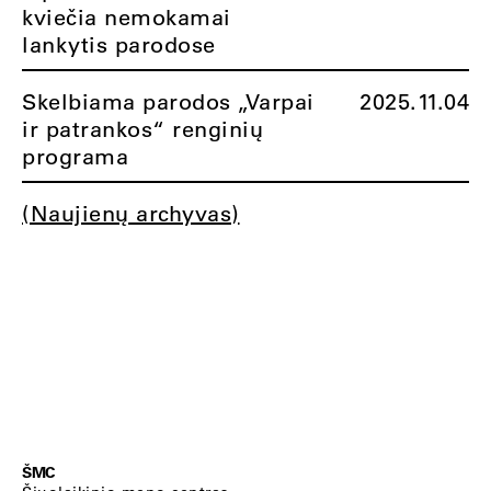
kviečia nemokamai
lankytis parodose
Skelbiama parodos „Varpai
2025.11.04
ir patrankos“ renginių
programa
(Naujienų archyvas)
ŠMC