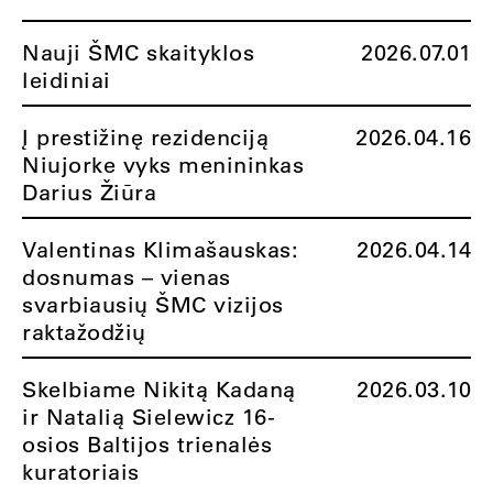
Nauji ŠMC skaityklos
2026.07.01
leidiniai
Į prestižinę rezidenciją
2026.04.16
Niujorke vyks menininkas
Darius Žiūra
Valentinas Klimašauskas:
2026.04.14
dosnumas – vienas
svarbiausių ŠMC vizijos
raktažodžių
Skelbiame Nikitą Kadaną
2026.03.10
ir Natalią Sielewicz 16-
osios Baltijos trienalės
kuratoriais