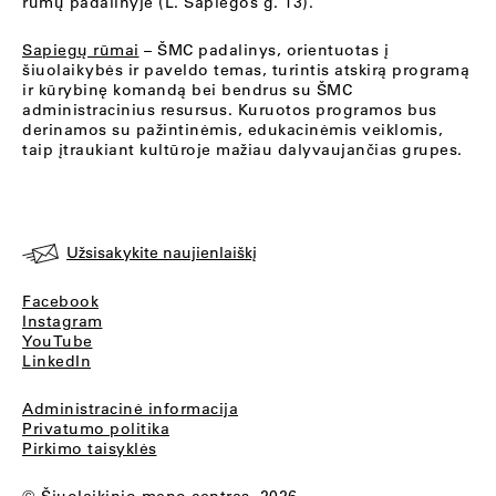
rūmų padalinyje (L. Sapiegos g. 13).
Sapiegų rūmai
– ŠMC padalinys, orientuotas į
šiuolaikybės ir paveldo temas, turintis atskirą programą
ir kūrybinę komandą bei bendrus su ŠMC
administracinius resursus. Kuruotos programos bus
derinamos su pažintinėmis, edukacinėmis veiklomis,
taip įtraukiant kultūroje mažiau dalyvaujančias grupes.
Užsisakykite naujienlaiškį
Facebook
Instagram
YouTube
LinkedIn
Administracinė informacija
Privatumo politika
Pirkimo taisyklės