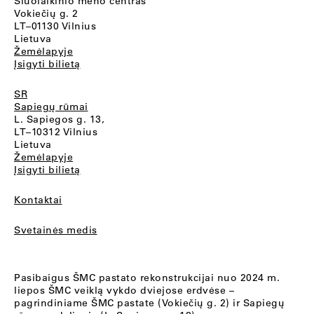
Šiuolaikinio meno centras
Vokiečių g. 2
LT–01130 Vilnius
Lietuva
Žemėlapyje
Įsigyti bilietą
SR
Sapiegų rūmai
L. Sapiegos g. 13,
LT–10312 Vilnius
Lietuva
Žemėlapyje
Įsigyti bilietą
Kontaktai
Svetainės medis
Pasibaigus ŠMC pastato rekonstrukcijai nuo 2024 m.
liepos ŠMC veiklą vykdo dviejose erdvėse –
pagrindiniame ŠMC pastate (Vokiečių g. 2) ir Sapiegų