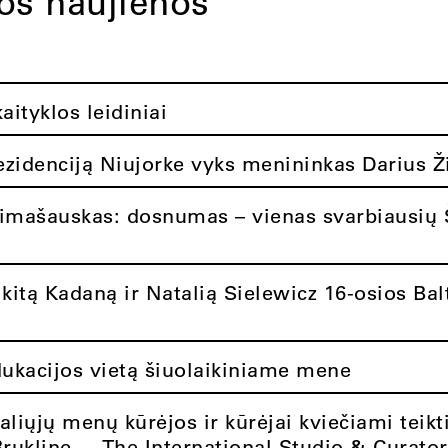
tos naujienos
ityklos leidiniai
rezidenciją Niujorke vyks menininkas Darius Ž
limašauskas: dosnumas – vienas svarbiausių 
itą Kadaną ir Natalią Sielewicz 16-osios Balt
dukacijos vietą šiuolaikiniame mene
aliųjų menų kūrėjos ir kūrėjai kviečiami teikt
Brukline – „The International Studio & Curato