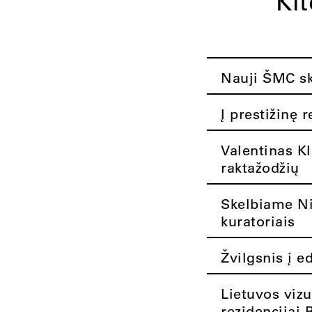
Ki
Nauji ŠMC ska
Į prestižinę 
Valentinas K
raktažodžių
Skelbiame Nik
kuratoriais
Žvilgsnis į e
Lietuvos vizu
rezidencijai 