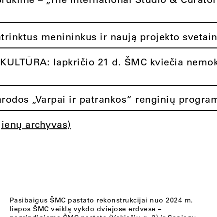
atrinktus menininkus ir naują projekto svetai
ULTŪRA: lapkričio 21 d. ŠMC kviečia nemok
rodos „Varpai ir patrankos“ renginių progra
jienų archyvas)
Pasibaigus ŠMC pastato rekonstrukcijai nuo 2024 m.
liepos ŠMC veiklą vykdo dviejose erdvėse –