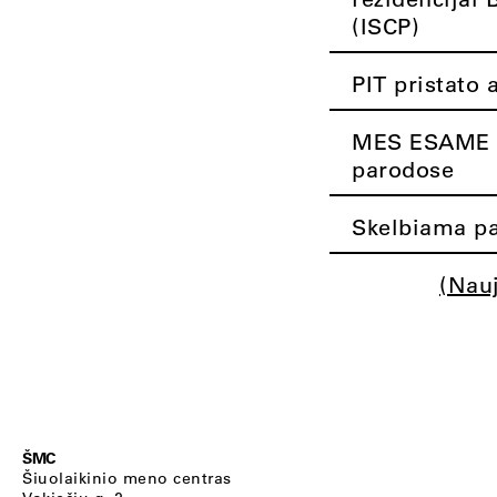
(ISCP)
PIT pristato 
MES ESAME K
parodose
Skelbiama pa
(Nau
ŠMC
Šiuolaikinio meno centras