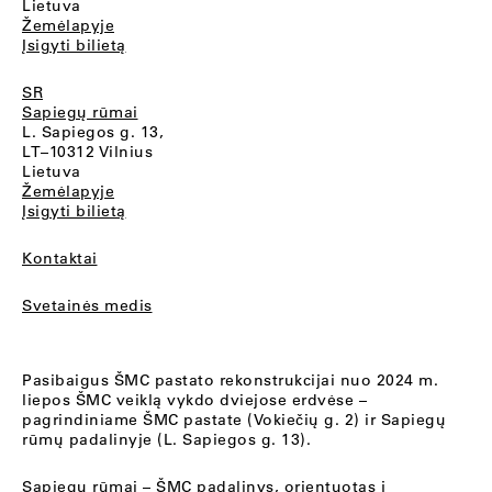
Lietuva
Žemėlapyje
Įsigyti bilietą
SR
Sapiegų rūmai
L. Sapiegos g. 13,
LT–10312 Vilnius
Lietuva
Žemėlapyje
Įsigyti bilietą
Kontaktai
Svetainės medis
Pasibaigus ŠMC pastato rekonstrukcijai nuo 2024 m.
liepos ŠMC veiklą vykdo dviejose erdvėse –
pagrindiniame ŠMC pastate (Vokiečių g. 2) ir Sapiegų
rūmų padalinyje (L. Sapiegos g. 13).
Sapiegų rūmai
– ŠMC padalinys, orientuotas į