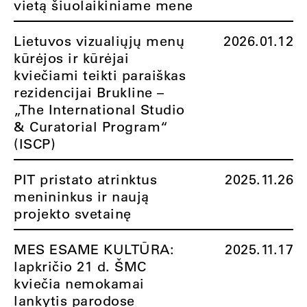
vietą šiuolaikiniame mene
Lietuvos vizualiųjų menų
2026.01.12
kūrėjos ir kūrėjai
kviečiami teikti paraiškas
rezidencijai Brukline –
„The International Studio
& Curatorial Program“
(ISCP)
PIT pristato atrinktus
2025.11.26
menininkus ir naują
projekto svetainę
MES ESAME KULTŪRA:
2025.11.17
lapkričio 21 d. ŠMC
kviečia nemokamai
lankytis parodose