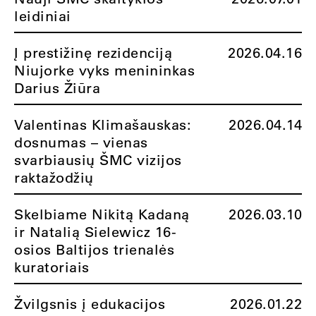
leidiniai
Į prestižinę rezidenciją
2026.04.16
Niujorke vyks menininkas
Darius Žiūra
Valentinas Klimašauskas:
2026.04.14
dosnumas – vienas
svarbiausių ŠMC vizijos
raktažodžių
Skelbiame Nikitą Kadaną
2026.03.10
ir Natalią Sielewicz 16-
osios Baltijos trienalės
kuratoriais
Žvilgsnis į edukacijos
2026.01.22