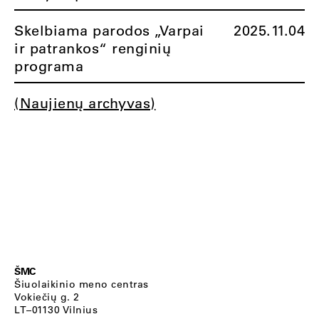
Skelbiama parodos „Varpai
2025.11.04
ir patrankos“ renginių
programa
(Naujienų archyvas)
ŠMC
Šiuolaikinio meno centras
Vokiečių g. 2
LT–01130 Vilnius