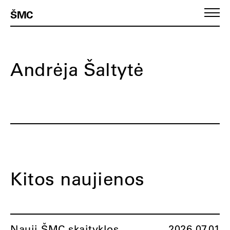
ŠMC
Andrėja Šaltytė
Kitos naujienos
Nauji ŠMC skaityklos
2026.07.01