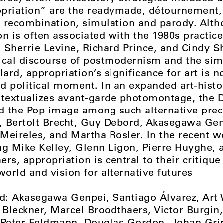
priation” are the readymade, détournement, 
 recombination, simulation and parody. Alt
n is often associated with the 1980s practice 
, Sherrie Levine, Richard Prince, and Cindy 
itical discourse of postmodernism and the sim
lard, appropriation’s significance for art is n
nd political moment. In an expanded art-histo
ntextualizes avant-garde photomontage, the
 the Pop image among such alternative prec
a, Bertolt Brecht, Guy Debord, Akasegawa Ge
Meireles, and Martha Rosler. In the recent 
ing Mike Kelley, Glenn Ligon, Pierre Huyghe,
rs, appropriation is central to their critique
orld and vision for alternative futures
ed: Akasegawa Genpei, Santiago Álvarez, Art
 Bleckner, Marcel Broodthaers, Victor Burgin
-Peter Feldmann, Douglas Gordon, Johan Gri