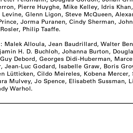
rron, Pierre Huyghe, Mike Kelley, Idris Khan
e Levine, Glenn Ligon, Steve McQueen, Alexa
 Prince, Jorma Puranen, Cindy Sherman, John
Rosler, Philip Taaffe.
: Malek Alloula, Jean Baudrillard, Walter Be
jamin H. D. Buchloh, Johanna Burton, Dougl
Guy Debord, Georges Didi-Huberman, Marce
 Jean-Luc Godard, Isabelle Graw, Boris Gro
 Lütticken, Cildo Meireles, Kobena Mercer,
ura Mulvey, Jo Spence, Elisabeth Sussman, Li
ndy Warhol.