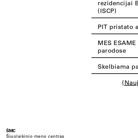
rezidencijai 
(ISCP)
PIT pristato 
MES ESAME K
parodose
Skelbiama pa
(Nau
ŠMC
Šiuolaikinio meno centras