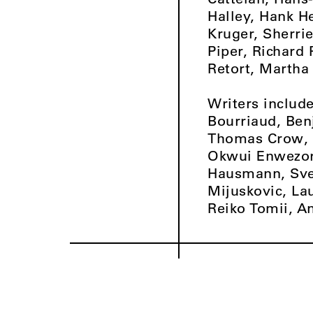
Halley, Hank He
Kruger, Sherri
Piper, Richard
Retort, Martha 
Writers include
Bourriaud, Ben
Thomas Crow, 
Okwui Enwezor,
Hausmann, Sven
Mijuskovic, La
Reiko Tomii, A