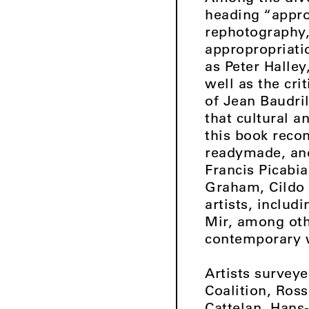
heading “appro
rephotography,
appropropriatio
as Peter Halley
well as the cr
of Jean Baudril
that cultural a
this book reco
readymade, and
Francis Picabi
Graham, Cildo 
artists, includ
Mir, among othe
contemporary w
Artists survey
Coalition, Ross
Cattelan, Hans