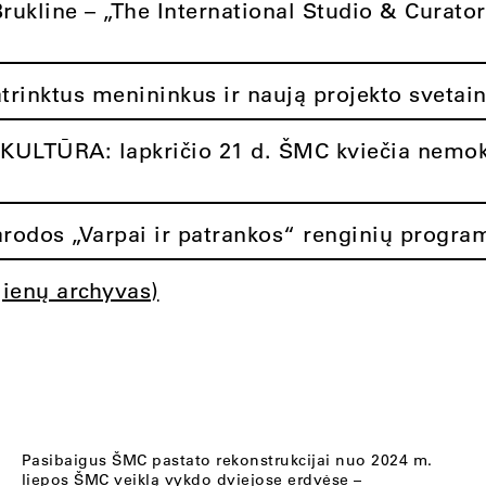
Brukline – „The International Studio & Curato
atrinktus menininkus ir naują projekto svetai
ULTŪRA: lapkričio 21 d. ŠMC kviečia nemok
rodos „Varpai ir patrankos“ renginių progra
jienų archyvas)
Pasibaigus ŠMC pastato rekonstrukcijai nuo 2024 m.
liepos ŠMC veiklą vykdo dviejose erdvėse –