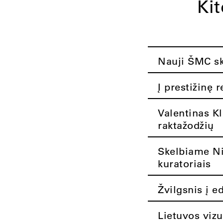
Ki
Nauji ŠMC ska
Į prestižinę 
Valentinas K
raktažodžių
Skelbiame Nik
kuratoriais
Žvilgsnis į e
Lietuvos vizu