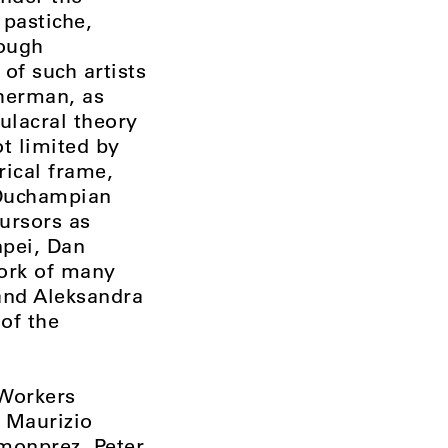
pastiche,
hough
of such artists
Sherman, as
ulacral theory
ot limited by
rical frame,
 Duchampian
ursors as
npei, Dan
work of many
 and Aleksandra
 of the
 Workers
, Maurizio
monprez, Peter