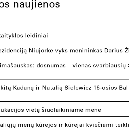
tos naujienos
ityklos leidiniai
rezidenciją Niujorke vyks menininkas Darius Ž
limašauskas: dosnumas – vienas svarbiausių 
itą Kadaną ir Natalią Sielewicz 16-osios Balt
dukacijos vietą šiuolaikiniame mene
aliųjų menų kūrėjos ir kūrėjai kviečiami teikt