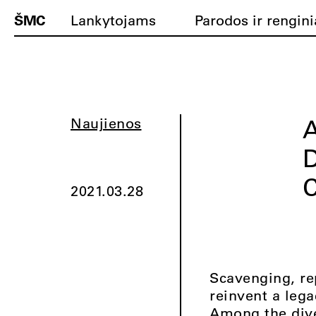
ŠMC
Lankytojams
Parodos ir rengini
A
Naujienos
C
2021.03.28
Scavenging, rep
reinvent a leg
Among the dive