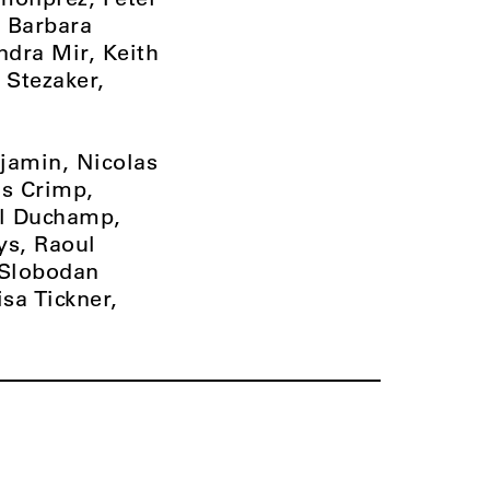
, Barbara
ndra Mir, Keith
 Stezaker,
njamin, Nicolas
as Crimp,
l Duchamp,
ys, Raoul
 Slobodan
sa Tickner,