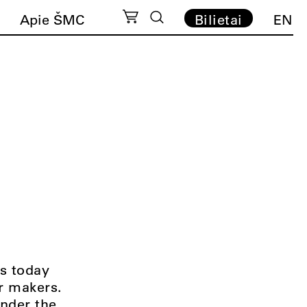
Apie ŠMC
Bilietai
EN
ts today
r makers.
under the