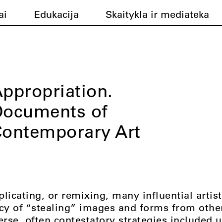
ai
Edukacija
Skaitykla ir mediateka
ppropriation.
Documents of
ontemporary Art
licating, or remixing, many influential artis
acy of “stealing” images and forms from othe
rse, often contestatory strategies included 