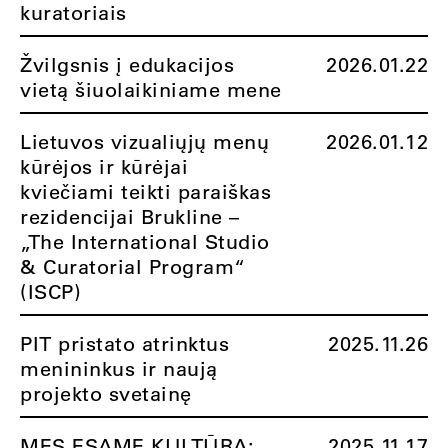
kuratoriais
Žvilgsnis į edukacijos
2026.01.22
vietą šiuolaikiniame mene
Lietuvos vizualiųjų menų
2026.01.12
kūrėjos ir kūrėjai
kviečiami teikti paraiškas
rezidencijai Brukline –
„The International Studio
& Curatorial Program“
(ISCP)
PIT pristato atrinktus
2025.11.26
menininkus ir naują
projekto svetainę
MES ESAME KULTŪRA:
2025.11.17