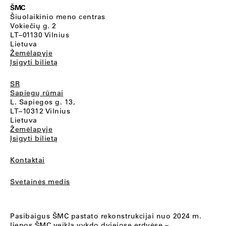
ŠMC
Šiuolaikinio meno centras
Vokiečių g. 2
LT–01130 Vilnius
Lietuva
Žemėlapyje
Įsigyti bilietą
SR
Sapiegų rūmai
L. Sapiegos g. 13,
LT–10312 Vilnius
Lietuva
Žemėlapyje
Įsigyti bilietą
Kontaktai
Svetainės medis
Pasibaigus ŠMC pastato rekonstrukcijai nuo 2024 m.
liepos ŠMC veiklą vykdo dviejose erdvėse –