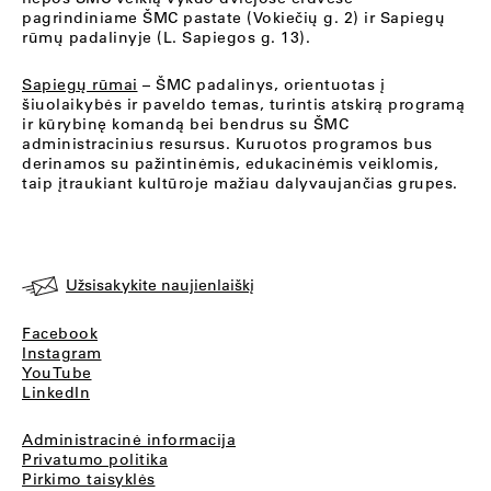
pagrindiniame ŠMC pastate (Vokiečių g. 2) ir Sapiegų
rūmų padalinyje (L. Sapiegos g. 13).
Sapiegų rūmai
– ŠMC padalinys, orientuotas į
šiuolaikybės ir paveldo temas, turintis atskirą programą
ir kūrybinę komandą bei bendrus su ŠMC
administracinius resursus. Kuruotos programos bus
derinamos su pažintinėmis, edukacinėmis veiklomis,
taip įtraukiant kultūroje mažiau dalyvaujančias grupes.
Užsisakykite naujienlaiškį
Facebook
Instagram
YouTube
LinkedIn
Administracinė informacija
Privatumo politika
Pirkimo taisyklės