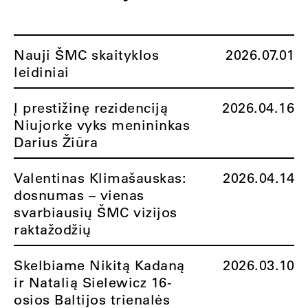
Nauji ŠMC skaityklos
2026.07.01
leidiniai
Į prestižinę rezidenciją
2026.04.16
Niujorke vyks menininkas
Darius Žiūra
Valentinas Klimašauskas:
2026.04.14
dosnumas – vienas
svarbiausių ŠMC vizijos
raktažodžių
Skelbiame Nikitą Kadaną
2026.03.10
ir Natalią Sielewicz 16-
osios Baltijos trienalės