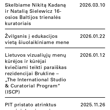
Skelbiame Nikitą Kadaną
2026.03.10
ir Natalią Sielewicz 16-
osios Baltijos trienalės
kuratoriais
Žvilgsnis į edukacijos
2026.01.22
vietą šiuolaikiniame mene
Lietuvos vizualiųjų menų
2026.01.12
kūrėjos ir kūrėjai
kviečiami teikti paraiškas
rezidencijai Brukline –
„The International Studio
& Curatorial Program“
(ISCP)
PIT pristato atrinktus
2025.11.26