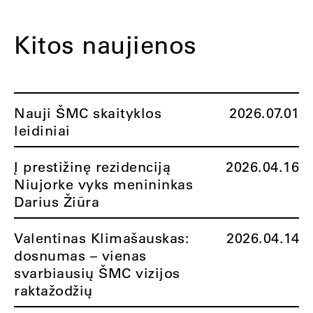
Kitos naujienos
Nauji ŠMC skaityklos
2026.07.01
leidiniai
Į prestižinę rezidenciją
2026.04.16
Niujorke vyks menininkas
Darius Žiūra
Valentinas Klimašauskas:
2026.04.14
dosnumas – vienas
svarbiausių ŠMC vizijos
raktažodžių