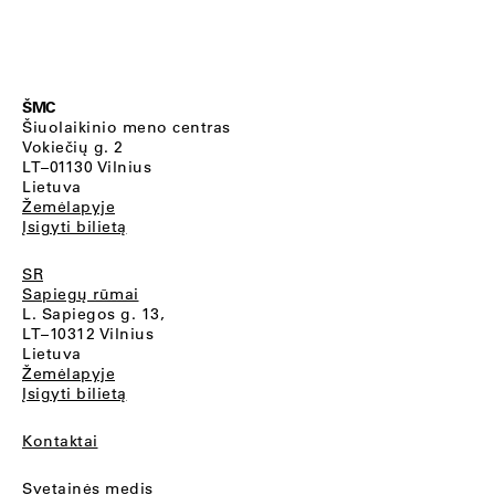
ŠMC
Šiuolaikinio meno centras
Vokiečių g. 2
LT–01130 Vilnius
Lietuva
Žemėlapyje
Įsigyti bilietą
SR
Sapiegų rūmai
L. Sapiegos g. 13,
LT–10312 Vilnius
Lietuva
Žemėlapyje
Įsigyti bilietą
Kontaktai
Svetainės medis