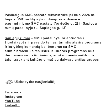
Pasibaigus ŠMC pastato rekonstrukcijai nuo 2024 m.
liepos ŠMC veiklą vykdo dviejose erdvėse –
pagrindiniame ŠMC pastate (Vokiečių g. 2) ir Sapiegų
rūmų padalinyje (L. Sapiegos g. 13).
Sapiegų rūmai
– ŠMC padalinys, orientuotas į
šiuolaikybės ir paveldo temas, turintis atskirą programą
ir kūrybinę komandą bei bendrus su ŠMC
administracinius resursus. Kuruotos programos bus
derinamos su pažintinėmis, edukacinėmis veiklomis,
taip įtraukiant kultūroje mažiau dalyvaujančias grupes.
Užsisakykite naujienlaiškį
Facebook
Instagram
YouTube
LinkedIn