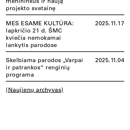
menininkus ir naują
projekto svetainę
MES ESAME KULTŪRA:
2025.11.17
lapkričio 21 d. ŠMC
kviečia nemokamai
lankytis parodose
Skelbiama parodos „Varpai
2025.11.04
ir patrankos“ renginių
programa
(Naujienų archyvas)