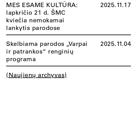
MES ESAME KULTŪRA:
2025.11.17
lapkričio 21 d. ŠMC
kviečia nemokamai
lankytis parodose
Skelbiama parodos „Varpai
2025.11.04
ir patrankos“ renginių
programa
(Naujienų archyvas)