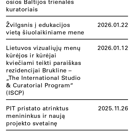
osios Baltijos trienalės
kuratoriais
Žvilgsnis į edukacijos
2026.01.22
vietą šiuolaikiniame mene
Lietuvos vizualiųjų menų
2026.01.12
kūrėjos ir kūrėjai
kviečiami teikti paraiškas
rezidencijai Brukline –
„The International Studio
& Curatorial Program“
(ISCP)
PIT pristato atrinktus
2025.11.26
menininkus ir naują
projekto svetainę