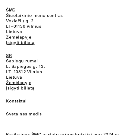
ŠMC
Šiuolaikinio meno centras
Vokiečių g. 2
LT–01130 Vilnius
Lietuva
Žemėlapyje
Įsigyti bilietą
SR
Sapiegų rūmai
L. Sapiegos g. 13,
LT–10312 Vilnius
Lietuva
Žemėlapyje
Įsigyti bilietą
Kontaktai
Svetainės medis
Pasibaigus ŠMC pastato rekonstrukcijai nuo 2024 m.