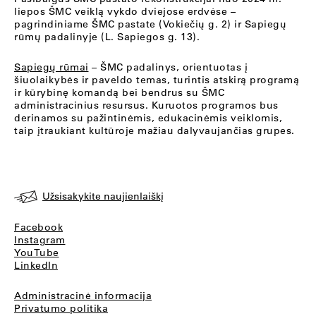
liepos ŠMC veiklą vykdo dviejose erdvėse –
pagrindiniame ŠMC pastate (Vokiečių g. 2) ir Sapiegų
rūmų padalinyje (L. Sapiegos g. 13).
Sapiegų rūmai
– ŠMC padalinys, orientuotas į
šiuolaikybės ir paveldo temas, turintis atskirą programą
ir kūrybinę komandą bei bendrus su ŠMC
administracinius resursus. Kuruotos programos bus
derinamos su pažintinėmis, edukacinėmis veiklomis,
taip įtraukiant kultūroje mažiau dalyvaujančias grupes.
Užsisakykite naujienlaiškį
Facebook
Instagram
YouTube
LinkedIn
Administracinė informacija
Privatumo politika