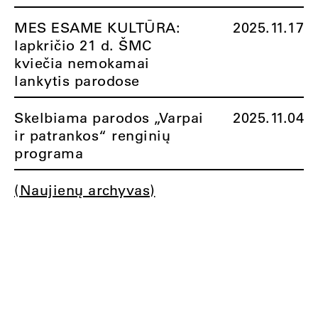
MES ESAME KULTŪRA:
2025.11.17
lapkričio 21 d. ŠMC
kviečia nemokamai
lankytis parodose
Skelbiama parodos „Varpai
2025.11.04
ir patrankos“ renginių
programa
(Naujienų archyvas)