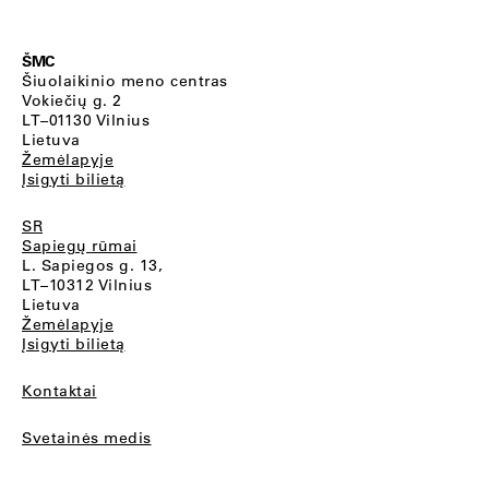
ŠMC
Šiuolaikinio meno centras
Vokiečių g. 2
LT–01130 Vilnius
Lietuva
Žemėlapyje
Įsigyti bilietą
SR
Sapiegų rūmai
L. Sapiegos g. 13,
LT–10312 Vilnius
Lietuva
Žemėlapyje
Įsigyti bilietą
Kontaktai
Svetainės medis