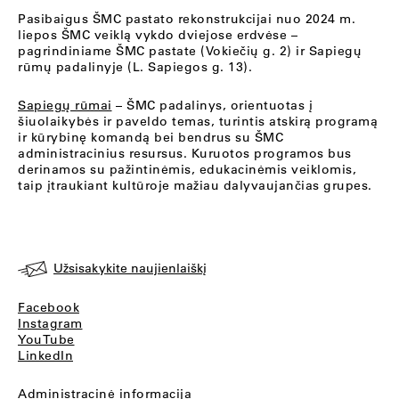
Pasibaigus ŠMC pastato rekonstrukcijai nuo 2024 m.
liepos ŠMC veiklą vykdo dviejose erdvėse –
pagrindiniame ŠMC pastate (Vokiečių g. 2) ir Sapiegų
rūmų padalinyje (L. Sapiegos g. 13).
Sapiegų rūmai
– ŠMC padalinys, orientuotas į
šiuolaikybės ir paveldo temas, turintis atskirą programą
ir kūrybinę komandą bei bendrus su ŠMC
administracinius resursus. Kuruotos programos bus
derinamos su pažintinėmis, edukacinėmis veiklomis,
taip įtraukiant kultūroje mažiau dalyvaujančias grupes.
Užsisakykite naujienlaiškį
Facebook
Instagram
YouTube
LinkedIn
Administracinė informacija