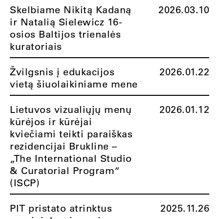
Skelbiame Nikitą Kadaną
2026.03.10
ir Natalią Sielewicz 16-
osios Baltijos trienalės
kuratoriais
Žvilgsnis į edukacijos
2026.01.22
vietą šiuolaikiniame mene
Lietuvos vizualiųjų menų
2026.01.12
kūrėjos ir kūrėjai
kviečiami teikti paraiškas
rezidencijai Brukline –
„The International Studio
& Curatorial Program“
(ISCP)
PIT pristato atrinktus
2025.11.26