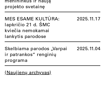
menininkus ir naują
projekto svetainę
MES ESAME KULTŪRA:
2025.11.17
lapkričio 21 d. ŠMC
kviečia nemokamai
lankytis parodose
Skelbiama parodos „Varpai
2025.11.04
ir patrankos“ renginių
programa
(Naujienų archyvas)