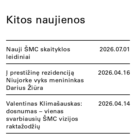
Kitos naujienos
Nauji ŠMC skaityklos
2026.07.01
leidiniai
Į prestižinę rezidenciją
2026.04.16
Niujorke vyks menininkas
Darius Žiūra
Valentinas Klimašauskas:
2026.04.14
dosnumas – vienas
svarbiausių ŠMC vizijos
raktažodžių