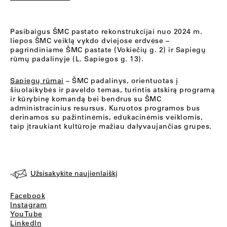
Pasibaigus ŠMC pastato rekonstrukcijai nuo 2024 m.
liepos ŠMC veiklą vykdo dviejose erdvėse –
pagrindiniame ŠMC pastate (Vokiečių g. 2) ir Sapiegų
rūmų padalinyje (L. Sapiegos g. 13).
Sapiegų rūmai
– ŠMC padalinys, orientuotas į
šiuolaikybės ir paveldo temas, turintis atskirą programą
ir kūrybinę komandą bei bendrus su ŠMC
administracinius resursus. Kuruotos programos bus
derinamos su pažintinėmis, edukacinėmis veiklomis,
taip įtraukiant kultūroje mažiau dalyvaujančias grupes.
Užsisakykite naujienlaiškį
Facebook
Instagram
YouTube
LinkedIn