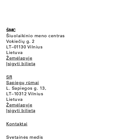
ŠMC
Šiuolaikinio meno centras
Vokiečių g. 2
LT–01130 Vilnius
Lietuva
Žemėlapyje
Įsigyti bilietą
SR
Sapiegų rūmai
L. Sapiegos g. 13,
LT–10312 Vilnius
Lietuva
Žemėlapyje
Įsigyti bilietą
Kontaktai
Svetainės medis