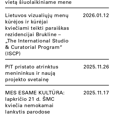
vietą šiuolaikiniame mene
Lietuvos vizualiųjų menų
2026.01.12
kūrėjos ir kūrėjai
kviečiami teikti paraiškas
rezidencijai Brukline –
„The International Studio
& Curatorial Program“
(ISCP)
PIT pristato atrinktus
2025.11.26
menininkus ir naują
projekto svetainę
MES ESAME KULTŪRA:
2025.11.17
lapkričio 21 d. ŠMC
kviečia nemokamai
lankytis parodose