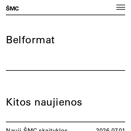
ŠMC
Belformat
Kitos naujienos
Nauji ŠMC skaityklos
2026.07.01