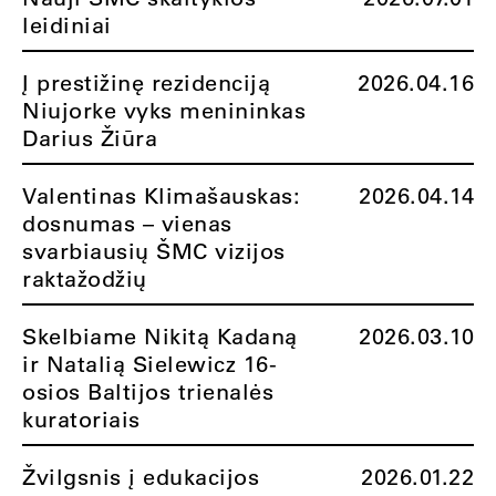
leidiniai
Į prestižinę rezidenciją
2026.04.16
Niujorke vyks menininkas
Darius Žiūra
Valentinas Klimašauskas:
2026.04.14
dosnumas – vienas
svarbiausių ŠMC vizijos
raktažodžių
Skelbiame Nikitą Kadaną
2026.03.10
ir Natalią Sielewicz 16-
osios Baltijos trienalės
kuratoriais
Žvilgsnis į edukacijos
2026.01.22