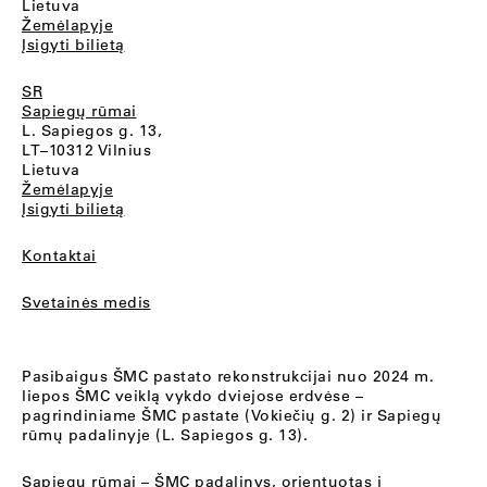
Lietuva
Žemėlapyje
Įsigyti bilietą
SR
Sapiegų rūmai
L. Sapiegos g. 13,
LT–10312 Vilnius
Lietuva
Žemėlapyje
Įsigyti bilietą
Kontaktai
Svetainės medis
Pasibaigus ŠMC pastato rekonstrukcijai nuo 2024 m.
liepos ŠMC veiklą vykdo dviejose erdvėse –
pagrindiniame ŠMC pastate (Vokiečių g. 2) ir Sapiegų
rūmų padalinyje (L. Sapiegos g. 13).
Sapiegų rūmai
– ŠMC padalinys, orientuotas į