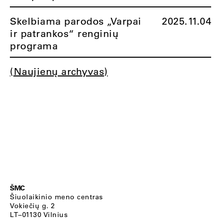
Skelbiama parodos „Varpai
2025.11.04
ir patrankos“ renginių
programa
(Naujienų archyvas)
ŠMC
Šiuolaikinio meno centras
Vokiečių g. 2
LT–01130 Vilnius