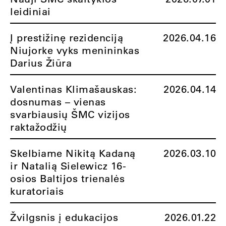
leidiniai
Į prestižinę rezidenciją
2026.04.16
Niujorke vyks menininkas
Darius Žiūra
Valentinas Klimašauskas:
2026.04.14
dosnumas – vienas
svarbiausių ŠMC vizijos
raktažodžių
Skelbiame Nikitą Kadaną
2026.03.10
ir Natalią Sielewicz 16-
osios Baltijos trienalės
kuratoriais
Žvilgsnis į edukacijos
2026.01.22