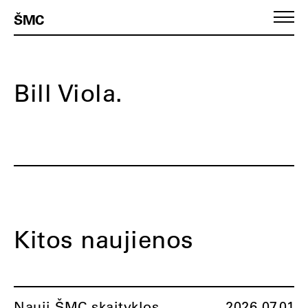
ŠMC
Bill Viola.
Kitos naujienos
Nauji ŠMC skaityklos
2026.07.01