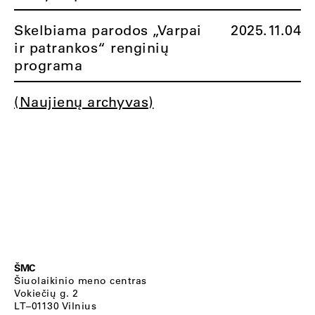
Skelbiama parodos „Varpai
2025.11.04
ir patrankos“ renginių
programa
(Naujienų archyvas)
ŠMC
Šiuolaikinio meno centras
Vokiečių g. 2
LT–01130 Vilnius