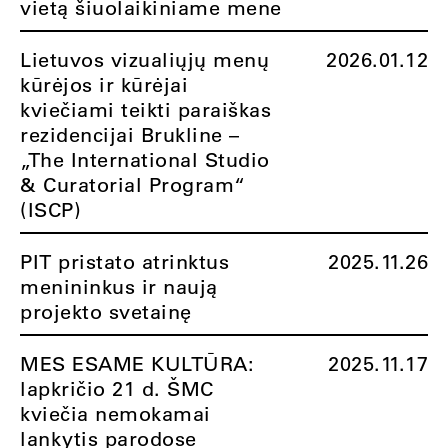
vietą šiuolaikiniame mene
Lietuvos vizualiųjų menų
2026.01.12
kūrėjos ir kūrėjai
kviečiami teikti paraiškas
rezidencijai Brukline –
„The International Studio
& Curatorial Program“
(ISCP)
PIT pristato atrinktus
2025.11.26
menininkus ir naują
projekto svetainę
MES ESAME KULTŪRA:
2025.11.17
lapkričio 21 d. ŠMC
kviečia nemokamai
lankytis parodose