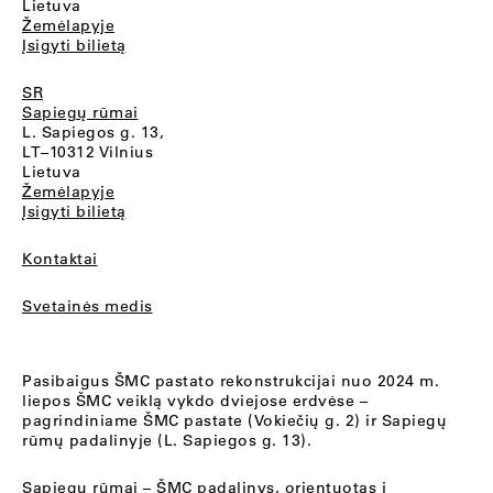
Lietuva
Žemėlapyje
Įsigyti bilietą
SR
Sapiegų rūmai
L. Sapiegos g. 13,
LT–10312 Vilnius
Lietuva
Žemėlapyje
Įsigyti bilietą
Kontaktai
Svetainės medis
Pasibaigus ŠMC pastato rekonstrukcijai nuo 2024 m.
liepos ŠMC veiklą vykdo dviejose erdvėse –
pagrindiniame ŠMC pastate (Vokiečių g. 2) ir Sapiegų
rūmų padalinyje (L. Sapiegos g. 13).
Sapiegų rūmai
– ŠMC padalinys, orientuotas į