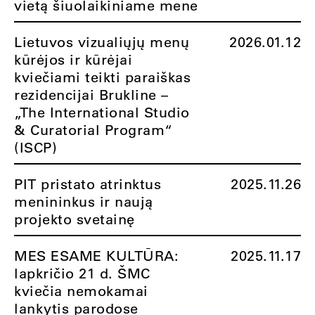
vietą šiuolaikiniame mene
Lietuvos vizualiųjų menų
2026.01.12
kūrėjos ir kūrėjai
kviečiami teikti paraiškas
rezidencijai Brukline –
„The International Studio
& Curatorial Program“
(ISCP)
PIT pristato atrinktus
2025.11.26
menininkus ir naują
projekto svetainę
MES ESAME KULTŪRA:
2025.11.17
lapkričio 21 d. ŠMC
kviečia nemokamai
lankytis parodose