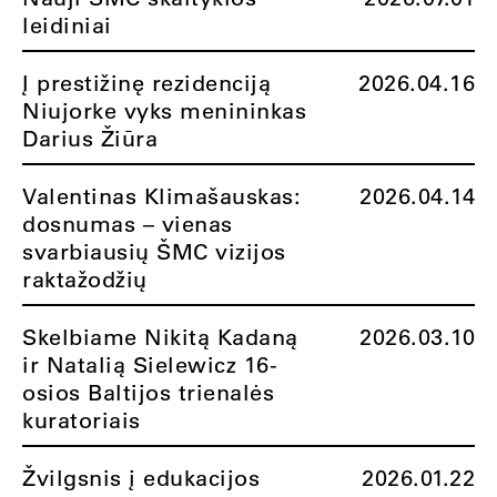
leidiniai
Į prestižinę rezidenciją
2026.04.16
Niujorke vyks menininkas
Darius Žiūra
Valentinas Klimašauskas:
2026.04.14
dosnumas – vienas
svarbiausių ŠMC vizijos
raktažodžių
Skelbiame Nikitą Kadaną
2026.03.10
ir Natalią Sielewicz 16-
osios Baltijos trienalės
kuratoriais
Žvilgsnis į edukacijos
2026.01.22