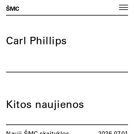
ŠMC
Carl Phillips
Kitos naujienos
Nauji ŠMC skaityklos
2026.07.01