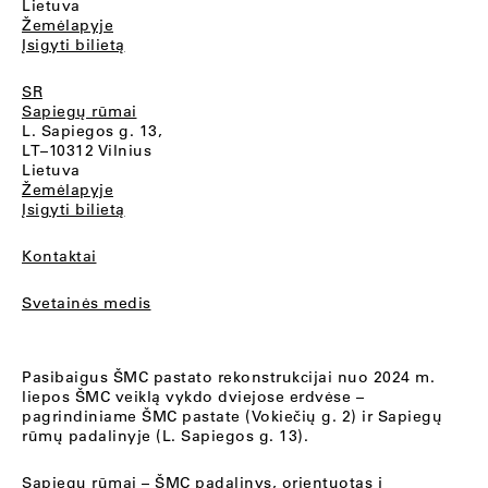
Lietuva
Žemėlapyje
Įsigyti bilietą
SR
Sapiegų rūmai
L. Sapiegos g. 13,
LT–10312 Vilnius
Lietuva
Žemėlapyje
Įsigyti bilietą
Kontaktai
Svetainės medis
Pasibaigus ŠMC pastato rekonstrukcijai nuo 2024 m.
liepos ŠMC veiklą vykdo dviejose erdvėse –
pagrindiniame ŠMC pastate (Vokiečių g. 2) ir Sapiegų
rūmų padalinyje (L. Sapiegos g. 13).
Sapiegų rūmai
– ŠMC padalinys, orientuotas į