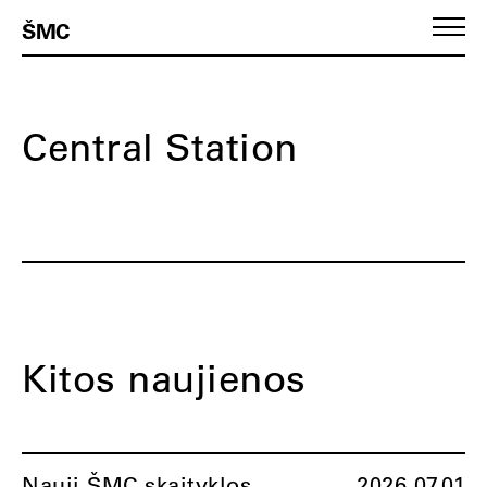
ŠMC
Central Station
Kitos naujienos
Nauji ŠMC skaityklos
2026.07.01