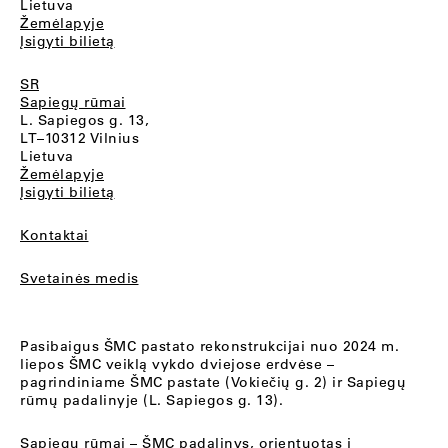
Lietuva
Žemėlapyje
Įsigyti bilietą
SR
Sapiegų rūmai
L. Sapiegos g. 13,
LT–10312 Vilnius
Lietuva
Žemėlapyje
Įsigyti bilietą
Kontaktai
Svetainės medis
Pasibaigus ŠMC pastato rekonstrukcijai nuo 2024 m.
liepos ŠMC veiklą vykdo dviejose erdvėse –
pagrindiniame ŠMC pastate (Vokiečių g. 2) ir Sapiegų
rūmų padalinyje (L. Sapiegos g. 13).
Sapiegų rūmai
– ŠMC padalinys, orientuotas į