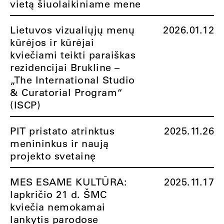
vietą šiuolaikiniame mene
Lietuvos vizualiųjų menų
2026.01.12
kūrėjos ir kūrėjai
kviečiami teikti paraiškas
rezidencijai Brukline –
„The International Studio
& Curatorial Program“
(ISCP)
PIT pristato atrinktus
2025.11.26
menininkus ir naują
projekto svetainę
MES ESAME KULTŪRA:
2025.11.17
lapkričio 21 d. ŠMC
kviečia nemokamai
lankytis parodose