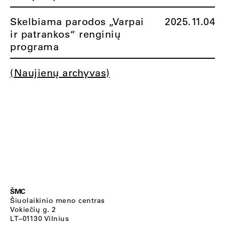
Skelbiama parodos „Varpai
2025.11.04
ir patrankos“ renginių
programa
(Naujienų archyvas)
ŠMC
Šiuolaikinio meno centras
Vokiečių g. 2
LT–01130 Vilnius