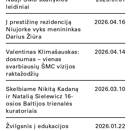
leidiniai
Į prestižinę rezidenciją
2026.04.16
Niujorke vyks menininkas
Darius Žiūra
Valentinas Klimašauskas:
2026.04.14
dosnumas – vienas
svarbiausių ŠMC vizijos
raktažodžių
Skelbiame Nikitą Kadaną
2026.03.10
ir Natalią Sielewicz 16-
osios Baltijos trienalės
kuratoriais
Žvilgsnis į edukacijos
2026.01.22