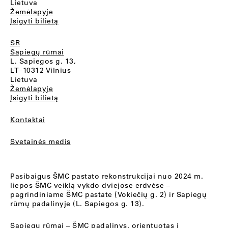
Lietuva
Žemėlapyje
Įsigyti bilietą
SR
Sapiegų rūmai
L. Sapiegos g. 13,
LT–10312 Vilnius
Lietuva
Žemėlapyje
Įsigyti bilietą
Kontaktai
Svetainės medis
Pasibaigus ŠMC pastato rekonstrukcijai nuo 2024 m.
liepos ŠMC veiklą vykdo dviejose erdvėse –
pagrindiniame ŠMC pastate (Vokiečių g. 2) ir Sapiegų
rūmų padalinyje (L. Sapiegos g. 13).
Sapiegų rūmai
– ŠMC padalinys, orientuotas į