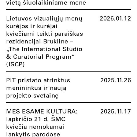
vietą šiuolaikiniame mene
Lietuvos vizualiųjų menų
2026.01.12
kūrėjos ir kūrėjai
kviečiami teikti paraiškas
rezidencijai Brukline –
„The International Studio
& Curatorial Program“
(ISCP)
PIT pristato atrinktus
2025.11.26
menininkus ir naują
projekto svetainę
MES ESAME KULTŪRA:
2025.11.17
lapkričio 21 d. ŠMC
kviečia nemokamai
lankytis parodose