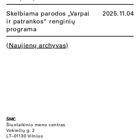
Skelbiama parodos „Varpai
2025.11.04
ir patrankos“ renginių
programa
(Naujienų archyvas)
ŠMC
Šiuolaikinio meno centras
Vokiečių g. 2
LT–01130 Vilnius