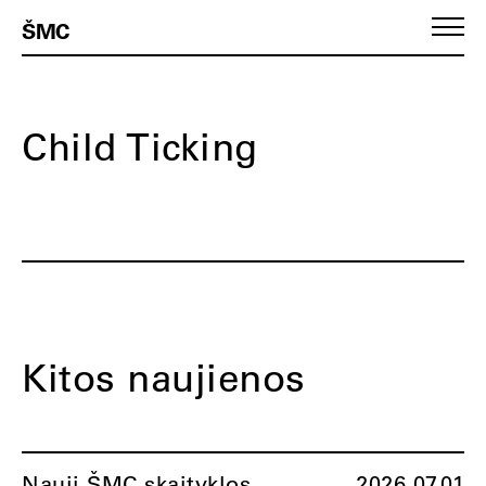
ŠMC
Child Ticking
Kitos naujienos
Nauji ŠMC skaityklos
2026.07.01