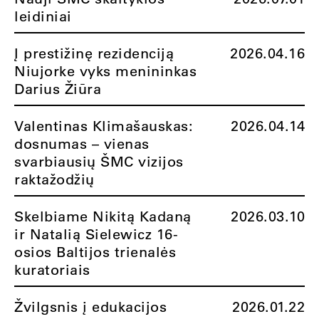
leidiniai
Į prestižinę rezidenciją
2026.04.16
Niujorke vyks menininkas
Darius Žiūra
Valentinas Klimašauskas:
2026.04.14
dosnumas – vienas
svarbiausių ŠMC vizijos
raktažodžių
Skelbiame Nikitą Kadaną
2026.03.10
ir Natalią Sielewicz 16-
osios Baltijos trienalės
kuratoriais
Žvilgsnis į edukacijos
2026.01.22