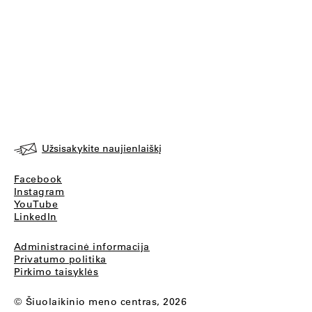
Užsisakykite naujienlaiškį
Facebook
Instagram
YouTube
LinkedIn
Administracinė informacija
Privatumo politika
Pirkimo taisyklės
© Šiuolaikinio meno centras, 2026