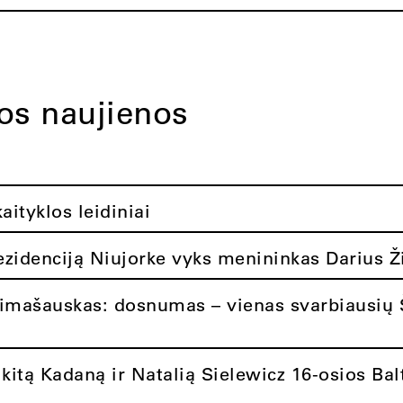
tos naujienos
ityklos leidiniai
rezidenciją Niujorke vyks menininkas Darius Ž
limašauskas: dosnumas – vienas svarbiausių 
itą Kadaną ir Natalią Sielewicz 16-osios Balt