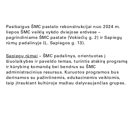
Pasibaigus ŠMC pastato rekonstrukcijai nuo 2024 m.
liepos ŠMC veiklą vykdo dviejose erdvėse –
pagrindiniame ŠMC pastate (Vokiečių g. 2) ir Sapiegų
rūmų padalinyje (L. Sapiegos g. 13).
Sapiegų rūmai
– ŠMC padalinys, orientuotas į
šiuolaikybės ir paveldo temas, turintis atskirą programą
ir kūrybinę komandą bei bendrus su ŠMC
administracinius resursus. Kuruotos programos bus
derinamos su pažintinėmis, edukacinėmis veiklomis,
taip įtraukiant kultūroje mažiau dalyvaujančias grupes.