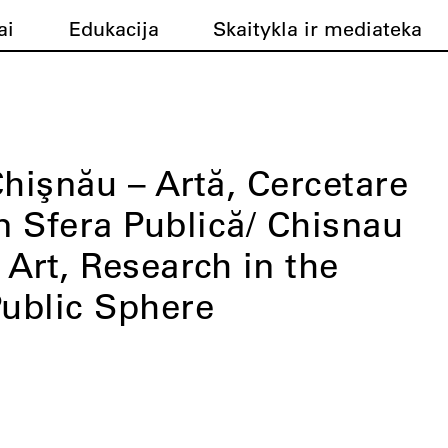
ai
Edukacija
Skaitykla ir mediateka
hişnău – Artă, Cercetare
n Sfera Publică/ Chisnau
 Art, Research in the
ublic Sphere