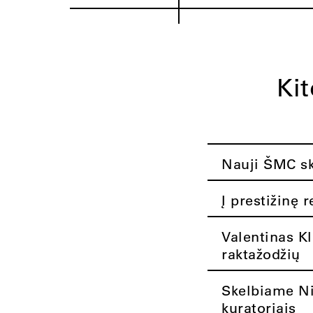
Ki
Nauji ŠMC ska
Į prestižinę 
Valentinas K
raktažodžių
Skelbiame Nik
kuratoriais