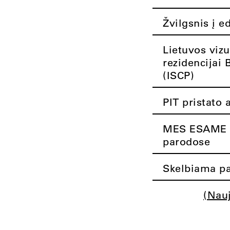
Žvilgsnis į e
Lietuvos vizu
rezidencijai 
(ISCP)
PIT pristato 
MES ESAME K
parodose
Skelbiama pa
(Nau