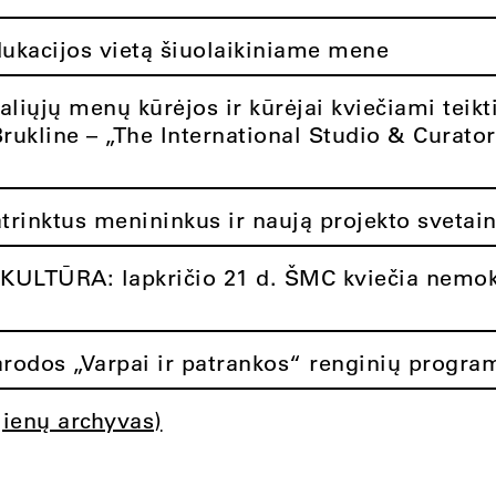
dukacijos vietą šiuolaikiniame mene
aliųjų menų kūrėjos ir kūrėjai kviečiami teikt
Brukline – „The International Studio & Curato
atrinktus menininkus ir naują projekto svetai
ULTŪRA: lapkričio 21 d. ŠMC kviečia nemok
rodos „Varpai ir patrankos“ renginių progra
jienų archyvas)