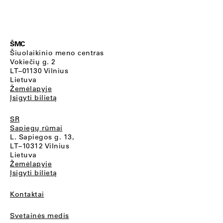
ŠMC
Šiuolaikinio meno centras
Vokiečių g. 2
LT–01130 Vilnius
Lietuva
Žemėlapyje
Įsigyti bilietą
SR
Sapiegų rūmai
L. Sapiegos g. 13,
LT–10312 Vilnius
Lietuva
Žemėlapyje
Įsigyti bilietą
Kontaktai
Svetainės medis