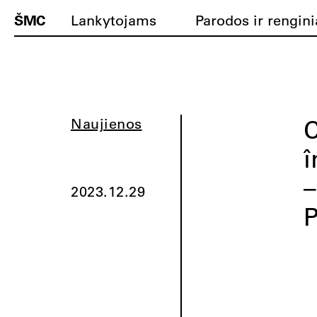
ŠMC
Lankytojams
Parodos ir rengini
C
Naujienos
î
–
2023.12.29
P