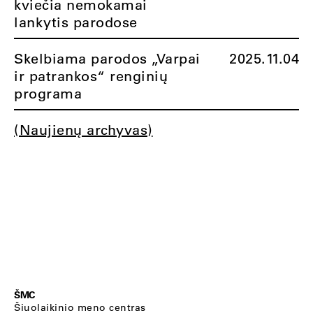
kviečia nemokamai
lankytis parodose
Skelbiama parodos „Varpai
2025.11.04
ir patrankos“ renginių
programa
(Naujienų archyvas)
ŠMC
Šiuolaikinio meno centras