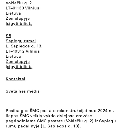
Vokiečių g. 2
LT–01130 Vilnius
Lietuva
Žemėlapyje
Įsigyti bilietą
SR
Sapiegų rūmai
L. Sapiegos g. 13,
LT–10312 Vilnius
Lietuva
Žemėlapyje
Įsigyti bilietą
Kontaktai
Svetainės medis
Pasibaigus ŠMC pastato rekonstrukcijai nuo 2024 m.
liepos ŠMC veiklą vykdo dviejose erdvėse –
pagrindiniame ŠMC pastate (Vokiečių g. 2) ir Sapiegų
rūmų padalinyje (L. Sapiegos g. 13).