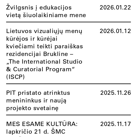
Žvilgsnis į edukacijos
2026.01.22
vietą šiuolaikiniame mene
Lietuvos vizualiųjų menų
2026.01.12
kūrėjos ir kūrėjai
kviečiami teikti paraiškas
rezidencijai Brukline –
„The International Studio
& Curatorial Program“
(ISCP)
PIT pristato atrinktus
2025.11.26
menininkus ir naują
projekto svetainę
MES ESAME KULTŪRA:
2025.11.17
lapkričio 21 d. ŠMC