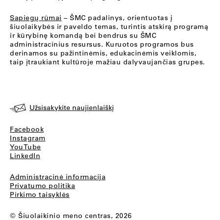
Sapiegų rūmai
– ŠMC padalinys, orientuotas į
šiuolaikybės ir paveldo temas, turintis atskirą programą
ir kūrybinę komandą bei bendrus su ŠMC
administracinius resursus. Kuruotos programos bus
derinamos su pažintinėmis, edukacinėmis veiklomis,
taip įtraukiant kultūroje mažiau dalyvaujančias grupes.
Užsisakykite naujienlaiškį
Facebook
Instagram
YouTube
LinkedIn
Administracinė informacija
Privatumo politika
Pirkimo taisyklės
© Šiuolaikinio meno centras, 2026