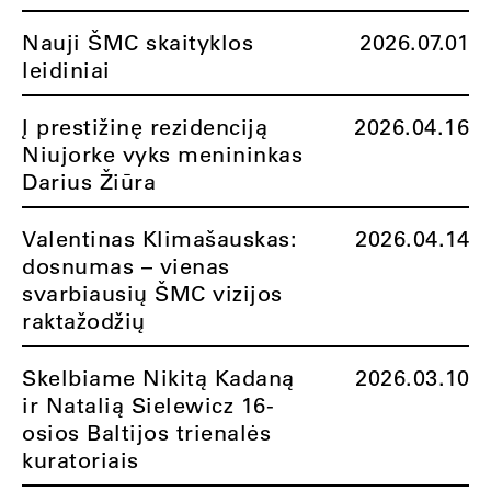
Nauji ŠMC skaityklos
2026.07.01
leidiniai
Į prestižinę rezidenciją
2026.04.16
Niujorke vyks menininkas
Darius Žiūra
Valentinas Klimašauskas:
2026.04.14
dosnumas – vienas
svarbiausių ŠMC vizijos
raktažodžių
Skelbiame Nikitą Kadaną
2026.03.10
ir Natalią Sielewicz 16-
osios Baltijos trienalės
kuratoriais