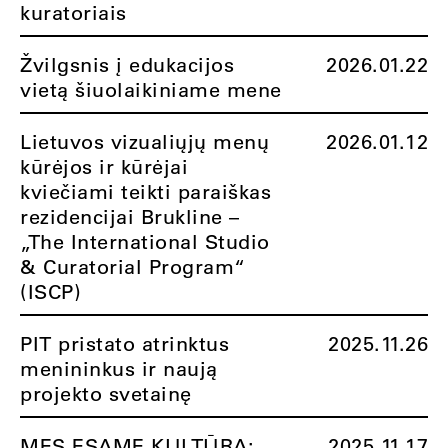
kuratoriais
Žvilgsnis į edukacijos
2026.01.22
vietą šiuolaikiniame mene
Lietuvos vizualiųjų menų
2026.01.12
kūrėjos ir kūrėjai
kviečiami teikti paraiškas
rezidencijai Brukline –
„The International Studio
& Curatorial Program“
(ISCP)
PIT pristato atrinktus
2025.11.26
menininkus ir naują
projekto svetainę
MES ESAME KULTŪRA:
2025.11.17