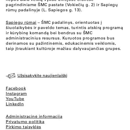
pagrindiniame ŠMC pastate (Vokiečių g. 2) ir Sapiegų
rūmų padalinyje (L. Sapiegos g. 13).
Sapiegų rūmai
– ŠMC padalinys, orientuotas į
šiuolaikybės ir paveldo temas, turintis atskirą programą
ir kūrybinę komandą bei bendrus su ŠMC
administracinius resursus. Kuruotos programos bus
derinamos su pažintinėmis, edukacinėmis veiklomis,
taip įtraukiant kultūroje mažiau dalyvaujančias grupes.
Užsisakykite naujienlaiškį
Facebook
Instagram
YouTube
LinkedIn
Administracinė informacija
Privatumo politika
Pirkimo taisyklės