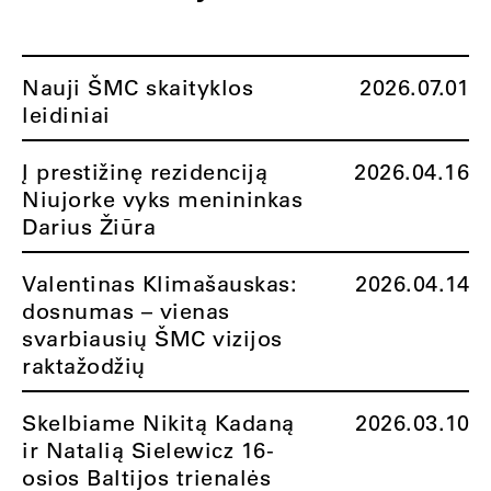
Nauji ŠMC skaityklos
2026.07.01
leidiniai
Į prestižinę rezidenciją
2026.04.16
Niujorke vyks menininkas
Darius Žiūra
Valentinas Klimašauskas:
2026.04.14
dosnumas – vienas
svarbiausių ŠMC vizijos
raktažodžių
Skelbiame Nikitą Kadaną
2026.03.10
ir Natalią Sielewicz 16-
osios Baltijos trienalės