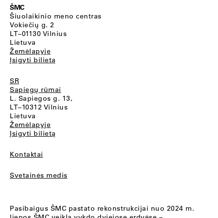
ŠMC
Šiuolaikinio meno centras
Vokiečių g. 2
LT–01130 Vilnius
Lietuva
Žemėlapyje
Įsigyti bilietą
SR
Sapiegų rūmai
L. Sapiegos g. 13,
LT–10312 Vilnius
Lietuva
Žemėlapyje
Įsigyti bilietą
Kontaktai
Svetainės medis
Pasibaigus ŠMC pastato rekonstrukcijai nuo 2024 m.
liepos ŠMC veiklą vykdo dviejose erdvėse –