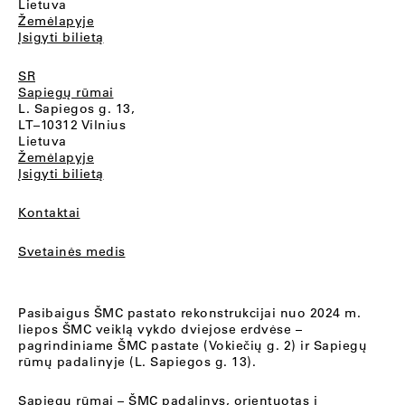
Lietuva
Žemėlapyje
Įsigyti bilietą
SR
Sapiegų rūmai
L. Sapiegos g. 13,
LT–10312 Vilnius
Lietuva
Žemėlapyje
Įsigyti bilietą
Kontaktai
Svetainės medis
Pasibaigus ŠMC pastato rekonstrukcijai nuo 2024 m.
liepos ŠMC veiklą vykdo dviejose erdvėse –
pagrindiniame ŠMC pastate (Vokiečių g. 2) ir Sapiegų
rūmų padalinyje (L. Sapiegos g. 13).
Sapiegų rūmai
– ŠMC padalinys, orientuotas į