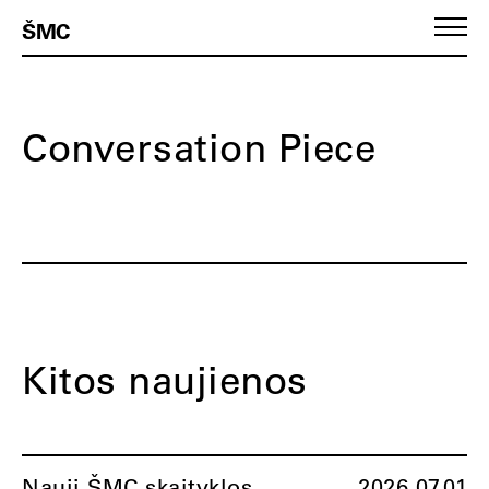
ŠMC
Conversation Piece
Kitos naujienos
Nauji ŠMC skaityklos
2026.07.01