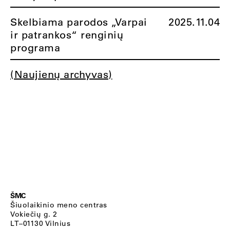
Skelbiama parodos „Varpai
2025.11.04
ir patrankos“ renginių
programa
(Naujienų archyvas)
ŠMC
Šiuolaikinio meno centras
Vokiečių g. 2
LT–01130 Vilnius