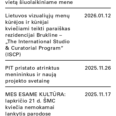
vietą šiuolaikiniame mene
Lietuvos vizualiųjų menų
2026.01.12
kūrėjos ir kūrėjai
kviečiami teikti paraiškas
rezidencijai Brukline –
„The International Studio
& Curatorial Program“
(ISCP)
PIT pristato atrinktus
2025.11.26
menininkus ir naują
projekto svetainę
MES ESAME KULTŪRA:
2025.11.17
lapkričio 21 d. ŠMC
kviečia nemokamai
lankytis parodose