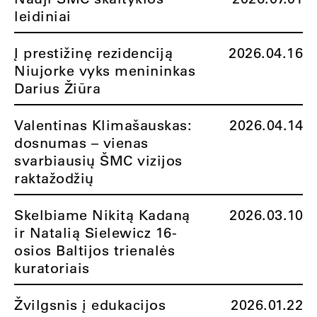
leidiniai
Į prestižinę rezidenciją
2026.04.16
Niujorke vyks menininkas
Darius Žiūra
Valentinas Klimašauskas:
2026.04.14
dosnumas – vienas
svarbiausių ŠMC vizijos
raktažodžių
Skelbiame Nikitą Kadaną
2026.03.10
ir Natalią Sielewicz 16-
osios Baltijos trienalės
kuratoriais
Žvilgsnis į edukacijos
2026.01.22